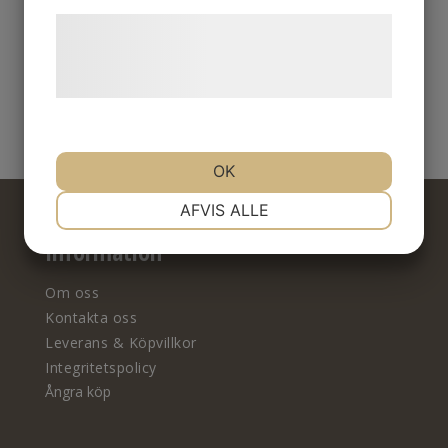
Læs mere om vores brug af cookies og
behandling af persondata på vores
Produkter per sida
hjemmeside.
12
OK
NØDVENDIGE
PRÆFERENCER
AFVIS ALLE
Information
MARKETING
STATISTIK
Om oss
Kontakta oss
Leverans & Köpvillkor
Integritetspolicy
Ångra köp