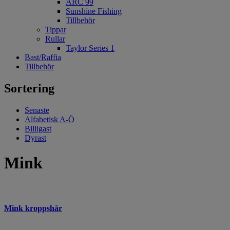
ARC 99
Sunshine Fishing
Tillbehör
Tippar
Rullar
Taylor Series 1
Bast/Raffia
Tillbehör
Sortering
Senaste
Alfabetisk A-Ö
Billigast
Dyrast
Mink
Mink kroppshår