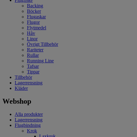
Flugfiske
Backing
Böcker
Flugaskar
Flugor
Flytmedel
Håv
Linor
Övrigt Tillbehör
Rariteter
Rullar
Running Line
Tafsar
Tippar
Tillbehör
Lagerrensning
Kläder
Webshop
Alla produkter
Lagerrensning
Flugbindning
Krok
Laxkrok