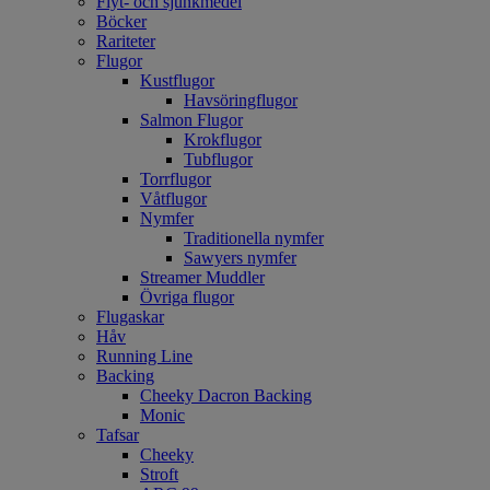
Flyt- och sjunkmedel
Böcker
Rariteter
Flugor
Kustflugor
Havsöringflugor
Salmon Flugor
Krokflugor
Tubflugor
Torrflugor
Våtflugor
Nymfer
Traditionella nymfer
Sawyers nymfer
Streamer Muddler
Övriga flugor
Flugaskar
Håv
Running Line
Backing
Cheeky Dacron Backing
Monic
Tafsar
Cheeky
Stroft