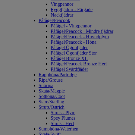
Vingpennor
Ryggfjädrar - Färgade
Nackfjädrar
Påfågel/Peacook
Påfågel - Vingpennor
Påfågel/Peacock - Mindre fjädrar
Påfågel/Peacock - Huvudplym
Påfågel/Peacock - Höna
Påfågel Ögonfjäder
Påfågel Ögonfjäder Stor
Påfågel Bronze XL
Påfågel/Peacock Bronze Herl
Påfågel Svärdfjäder
Rapphöna/Partridge
Ripa/Grouse
Snöripa
Skata/Magpie
Sothöna/Coot
Stare/Starling
Struts/Ostrich
Struts - Plym
Spey Plumes
Struts - Herl
Sumphöna/Waterhen
Svala/Swift