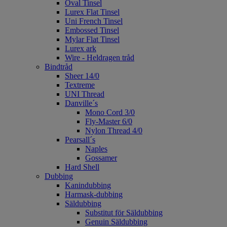
Oval Tinsel
Lurex Flat Tinsel
Uni French Tinsel
Embossed Tinsel
Mylar Flat Tinsel
Lurex ark
Wire - Heldragen tråd
Bindtråd
Sheer 14/0
Textreme
UNI Thread
Danville´s
Mono Cord 3/0
Fly-Master 6/0
Nylon Thread 4/0
Pearsall´s
Naples
Gossamer
Hard Shell
Dubbing
Kanindubbing
Harmask-dubbing
Säldubbing
Substitut för Säldubbing
Genuin Säldubbing