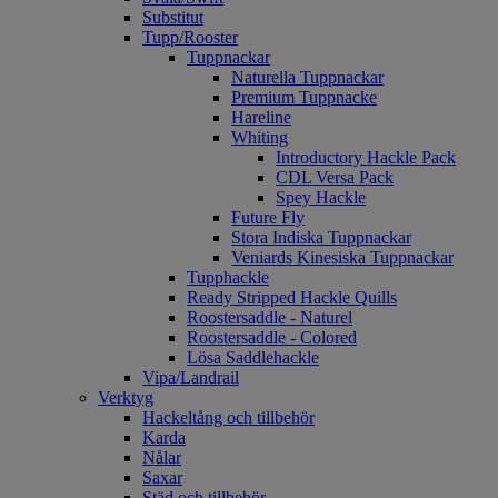
Substitut
Tupp/Rooster
Tuppnackar
Naturella Tuppnackar
Premium Tuppnacke
Hareline
Whiting
Introductory Hackle Pack
CDL Versa Pack
Spey Hackle
Future Fly
Stora Indiska Tuppnackar
Veniards Kinesiska Tuppnackar
Tupphackle
Ready Stripped Hackle Quills
Roostersaddle - Naturel
Roostersaddle - Colored
Lösa Saddlehackle
Vipa/Landrail
Verktyg
Hackeltång och tillbehör
Karda
Nålar
Saxar
Städ och tillbehör