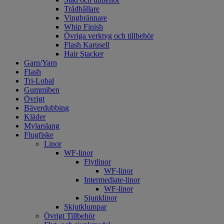
Trådhållare
Vingbrännare
Whip Finish
Övriga verktyg och tillbehör
Flash Karusell
Hair Stacker
Garn/Yarn
Flash
Tri-Lobal
Gummiben
Övrigt
Bäverdubbing
Kläder
Mylarslang
Flugfiske
Linor
WF-linor
Flytlinor
WF-linor
Intermediate-linor
WF-linor
Sjunklinor
Skjutklumpar
Övrigt Tillbehör