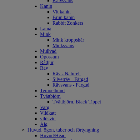
Kalvsvans
Kanin
Vit kanin
Brun kanin
Rabbit Zonkers
Lama
Mink
Mink kroppshår
Minksvans
Mullvad
Opossum
Rådjur
Räv
Räv - Naturell
Silverräv - Färgad
Rävsvans - Färgad
Tempelhund
Tvättbjörn
Tvättbjörn, Black Tippet
Varg
Vildkatt
vildsvin
Älg
Huvud, ögon, tuber och förtyngning
Huvud/Head