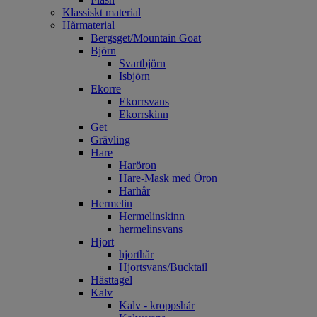
Klassiskt material
Hårmaterial
Bergsget/Mountain Goat
Björn
Svartbjörn
Isbjörn
Ekorre
Ekorrsvans
Ekorrskinn
Get
Grävling
Hare
Haröron
Hare-Mask med Öron
Harhår
Hermelin
Hermelinskinn
hermelinsvans
Hjort
hjorthår
Hjortsvans/Bucktail
Hästtagel
Kalv
Kalv - kroppshår