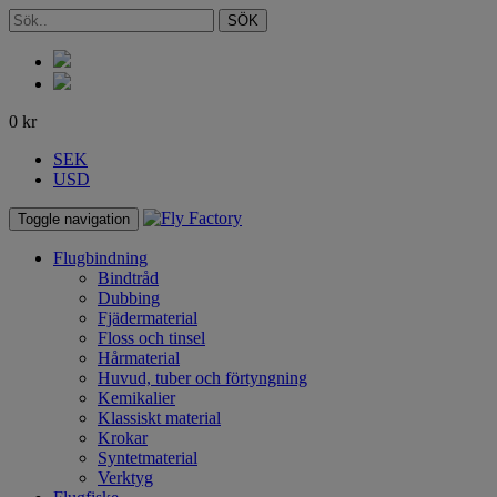
SÖK
0
kr
SEK
USD
Toggle navigation
Flugbindning
Bindtråd
Dubbing
Fjädermaterial
Floss och tinsel
Hårmaterial
Huvud, tuber och förtyngning
Kemikalier
Klassiskt material
Krokar
Syntetmaterial
Verktyg