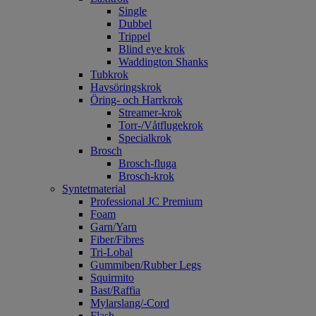
Single
Dubbel
Trippel
Blind eye krok
Waddington Shanks
Tubkrok
Havsöringskrok
Öring- och Harrkrok
Streamer-krok
Torr-/Våtflugekrok
Specialkrok
Brosch
Brosch-fluga
Brosch-krok
Syntetmaterial
Professional JC Premium
Foam
Garn/Yarn
Fiber/Fibres
Tri-Lobal
Gummiben/Rubber Legs
Squirmito
Bast/Raffia
Mylarslang/-Cord
Flash