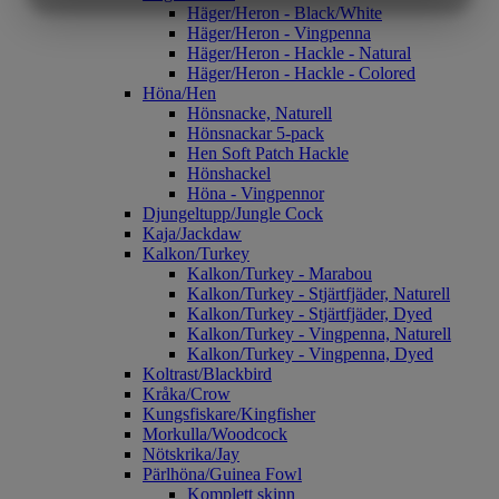
Häger/Heron - Black/White
MARKETING
STATISTIK
Häger/Heron - Vingpenna
Häger/Heron - Hackle - Natural
Häger/Heron - Hackle - Colored
Höna/Hen
Hönsnacke, Naturell
Hönsnackar 5-pack
Hen Soft Patch Hackle
Hönshackel
Höna - Vingpennor
Djungeltupp/Jungle Cock
Kaja/Jackdaw
Kalkon/Turkey
Kalkon/Turkey - Marabou
Kalkon/Turkey - Stjärtfjäder, Naturell
Kalkon/Turkey - Stjärtfjäder, Dyed
Kalkon/Turkey - Vingpenna, Naturell
Kalkon/Turkey - Vingpenna, Dyed
Koltrast/Blackbird
Kråka/Crow
Kungsfiskare/Kingfisher
Morkulla/Woodcock
Nötskrika/Jay
Pärlhöna/Guinea Fowl
Komplett skinn