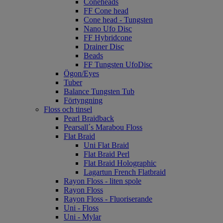
Coneheads
FF Cone head
Cone head - Tungsten
Nano Ufo Disc
FF Hybridcone
Drainer Disc
Beads
FF Tungsten UfoDisc
Ögon/Eyes
Tuber
Balance Tungsten Tub
Förtyngning
Floss och tinsel
Pearl Braidback
Pearsall´s Marabou Floss
Flat Braid
Uni Flat Braid
Flat Braid Perl
Flat Braid Holographic
Lagartun French Flatbraid
Rayon Floss - liten spole
Rayon Floss
Rayon Floss - Fluoriserande
Uni - Floss
Uni - Mylar