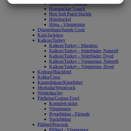
Hönsnacke, Naturell
Hönsnackar 5-pack
MARKETING
STATISTIK
Hen Soft Patch Hackle
Hönshackel
Höna - Vingpennor
Djungeltupp/Jungle Cock
Kaja/Jackdaw
Kalkon/Turkey
Kalkon/Turkey - Marabou
Kalkon/Turkey - Stjärtfjäder, Naturell
Kalkon/Turkey - Stjärtfjäder, Dyed
Kalkon/Turkey - Vingpenna, Naturell
Kalkon/Turkey - Vingpenna, Dyed
Koltrast/Blackbird
Kråka/Crow
Kungsfiskare/Kingfisher
Morkulla/Woodcock
Nötskrika/Jay
Pärlhöna/Guinea Fowl
Komplett skinn
Vingpennor
Ryggfjädrar - Färgade
Nackfjädrar
Påfågel/Peacook
Påfågel - Vingpennor