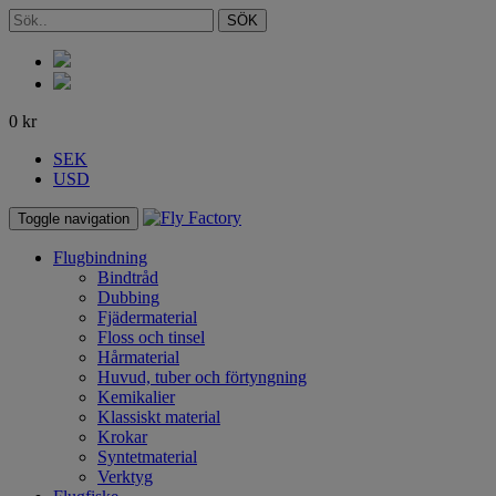
SÖK
0
kr
SEK
USD
Toggle navigation
Flugbindning
Bindtråd
Dubbing
Fjädermaterial
Floss och tinsel
Hårmaterial
Huvud, tuber och förtyngning
Kemikalier
Klassiskt material
Krokar
Syntetmaterial
Verktyg