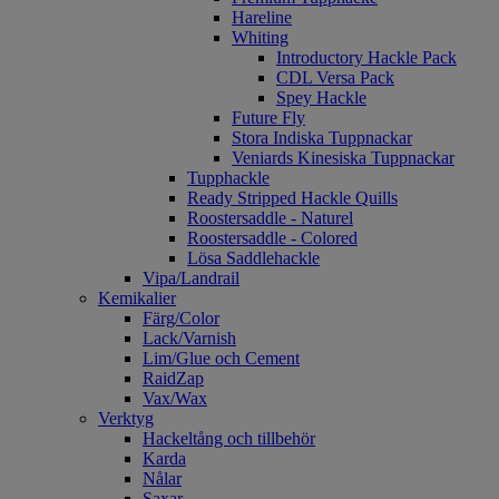
Hareline
Whiting
Introductory Hackle Pack
CDL Versa Pack
Spey Hackle
Future Fly
Stora Indiska Tuppnackar
Veniards Kinesiska Tuppnackar
Tupphackle
Ready Stripped Hackle Quills
Roostersaddle - Naturel
Roostersaddle - Colored
Lösa Saddlehackle
Vipa/Landrail
Kemikalier
Färg/Color
Lack/Varnish
Lim/Glue och Cement
RaidZap
Vax/Wax
Verktyg
Hackeltång och tillbehör
Karda
Nålar
Saxar