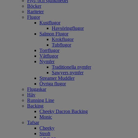
Flyt- och sjunkmedel
Böcker
Rariteter
Flugor
Kustflugor
Havsöringflugor
Salmon Flugor
Krokflugor
Tubflugor
Torrflugor
Våtflugor
Nymfer
Traditionella nymfer
Sawyers nymfer
Streamer Muddler
Övriga flugor
Flugaskar
Håv
Running Line
Backing
Cheeky Dacron Backing
Monic
Tafsar
Cheeky
Stroft