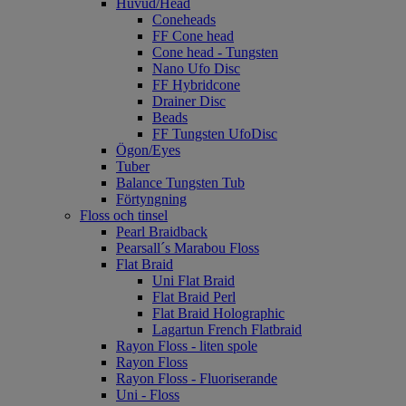
Huvud/Head
Coneheads
FF Cone head
Cone head - Tungsten
Nano Ufo Disc
FF Hybridcone
Drainer Disc
Beads
FF Tungsten UfoDisc
Ögon/Eyes
Tuber
Balance Tungsten Tub
Förtyngning
Floss och tinsel
Pearl Braidback
Pearsall´s Marabou Floss
Flat Braid
Uni Flat Braid
Flat Braid Perl
Flat Braid Holographic
Lagartun French Flatbraid
Rayon Floss - liten spole
Rayon Floss
Rayon Floss - Fluoriserande
Uni - Floss