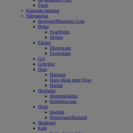
Flash
Klassiskt material
Hårmaterial
Bergsget/Mountain Goat
Björn
Svartbjörn
Isbjörn
Ekorre
Ekorrsvans
Ekorrskinn
Get
Grävling
Hare
Haröron
Hare-Mask med Öron
Harhår
Hermelin
Hermelinskinn
hermelinsvans
Hjort
hjorthår
Hjortsvans/Bucktail
Hästtagel
Kalv