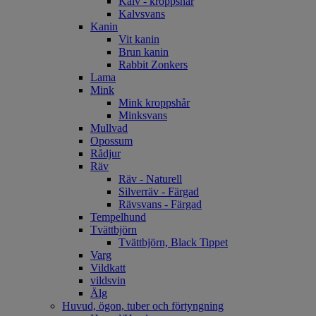
Kalv - kroppshår
Kalvsvans
Kanin
Vit kanin
Brun kanin
Rabbit Zonkers
Lama
Mink
Mink kroppshår
Minksvans
Mullvad
Opossum
Rådjur
Räv
Räv - Naturell
Silverräv - Färgad
Rävsvans - Färgad
Tempelhund
Tvättbjörn
Tvättbjörn, Black Tippet
Varg
Vildkatt
vildsvin
Älg
Huvud, ögon, tuber och förtyngning