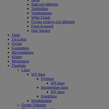
Städ och tillbehör
Trådhållare
Vingbrännare
Whip Finish
Övriga verktyg och tillbehör
Flash Karusell
Hair Stacker
Flash
Tri-Lobal
Övrigt
Gummiben
Bäverdubbing
Kläder
Mylarslang
Flugfiske
Linor
WF-linor
Flytlinor
WF-linor
Intermediate-linor
WF-linor
Sjunklinor
Skjutklumpar
Övrigt Tillbehör