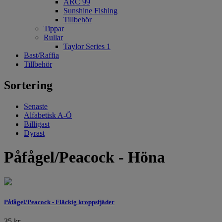
ARC 99
Sunshine Fishing
Tillbehör
Tippar
Rullar
Taylor Series 1
Bast/Raffia
Tillbehör
Sortering
Senaste
Alfabetisk A-Ö
Billigast
Dyrast
Påfågel/Peacock - Höna
Påfågel/Peacock - Fläckig kroppsfjäder
35
kr