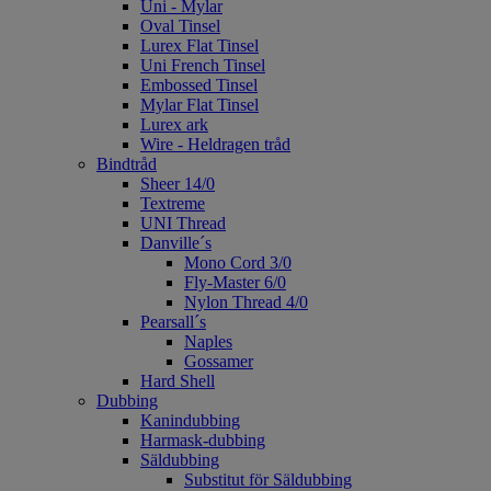
Uni - Mylar
Oval Tinsel
Lurex Flat Tinsel
Uni French Tinsel
Embossed Tinsel
Mylar Flat Tinsel
Lurex ark
Wire - Heldragen tråd
Bindtråd
Sheer 14/0
Textreme
UNI Thread
Danville´s
Mono Cord 3/0
Fly-Master 6/0
Nylon Thread 4/0
Pearsall´s
Naples
Gossamer
Hard Shell
Dubbing
Kanindubbing
Harmask-dubbing
Säldubbing
Substitut för Säldubbing