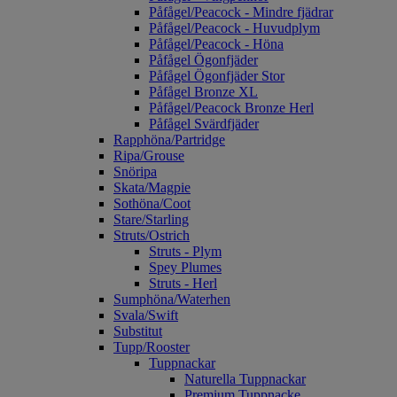
Påfågel/Peacock - Mindre fjädrar
Påfågel/Peacock - Huvudplym
Påfågel/Peacock - Höna
Påfågel Ögonfjäder
Påfågel Ögonfjäder Stor
Påfågel Bronze XL
Påfågel/Peacock Bronze Herl
Påfågel Svärdfjäder
Rapphöna/Partridge
Ripa/Grouse
Snöripa
Skata/Magpie
Sothöna/Coot
Stare/Starling
Struts/Ostrich
Struts - Plym
Spey Plumes
Struts - Herl
Sumphöna/Waterhen
Svala/Swift
Substitut
Tupp/Rooster
Tuppnackar
Naturella Tuppnackar
Premium Tuppnacke