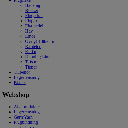
Flugfiske
Backing
Böcker
Flugaskar
Flugor
Flytmedel
Håv
Linor
Övrigt Tillbehör
Rariteter
Rullar
Running Line
Tafsar
Tippar
Tillbehör
Lagerrensning
Kläder
Webshop
Alla produkter
Lagerrensning
Garn/Yarn
Flugbindning
Krok