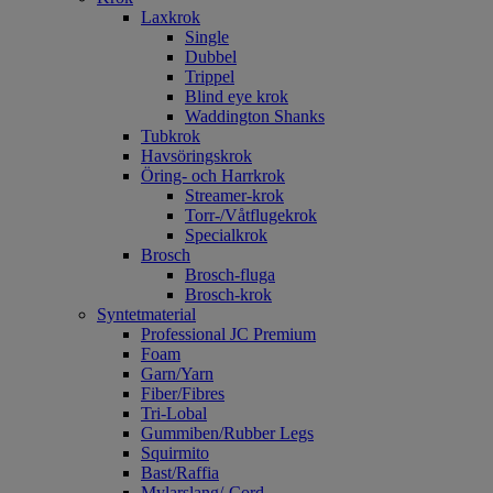
Laxkrok
Single
Dubbel
Trippel
Blind eye krok
Waddington Shanks
Tubkrok
Havsöringskrok
Öring- och Harrkrok
Streamer-krok
Torr-/Våtflugekrok
Specialkrok
Brosch
Brosch-fluga
Brosch-krok
Syntetmaterial
Professional JC Premium
Foam
Garn/Yarn
Fiber/Fibres
Tri-Lobal
Gummiben/Rubber Legs
Squirmito
Bast/Raffia
Mylarslang/-Cord