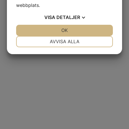
webbplats.
VISA
DETALJER
JA
NEJ
OK
JA
NEJ
NÖDVÄNDIG
INSTÄLLNINGAR
AVVISA ALLA
JA
NEJ
JA
NEJ
MARKNADSFÖRING
STATISTIK