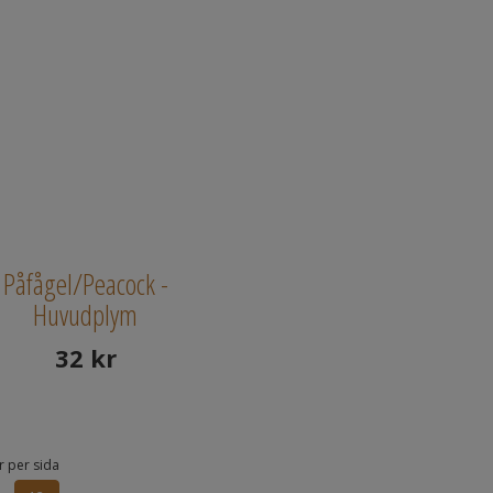
Påfågel/Peacock -
Huvudplym
32
kr
 per sida