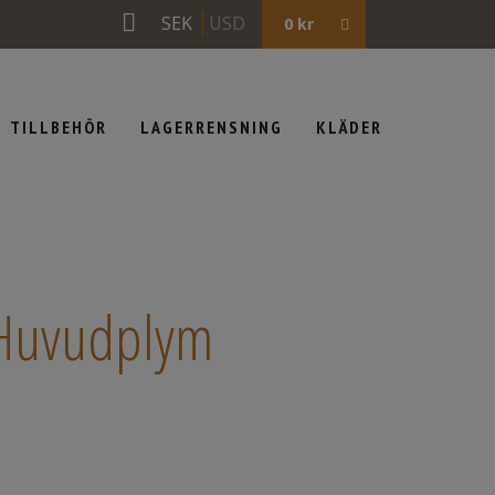
SEK
USD
0
kr
TILLBEHÖR
LAGERRENSNING
KLÄDER
 Huvudplym