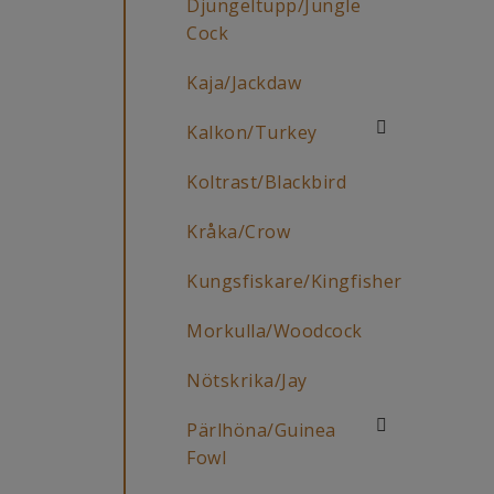
Djungeltupp/Jungle
Cock
Kaja/Jackdaw
Kalkon/Turkey
Koltrast/Blackbird
Kråka/Crow
Kungsfiskare/Kingfisher
Morkulla/Woodcock
Nötskrika/Jay
Pärlhöna/Guinea
Fowl