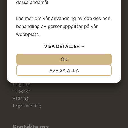
dessa ändamål.
Information
Om oss
Läs mer om vår användning av cookies och
Kontakta oss
behandling av personuppgifter på vår
Leverans & Köpvillkor
webbplats.
Integritetspolicy
Ångra köp
VISA
DETALJER
JA
NEJ
OK
JA
NEJ
Produkter
NÖDVÄNDIG
INSTÄLLNINGAR
AVVISA ALLA
Flugbindning
JA
NEJ
JA
NEJ
Flugfiske
MARKNADSFÖRING
STATISTIK
Tillbehör
Vadning
Lagerrensning
Kontakta oss