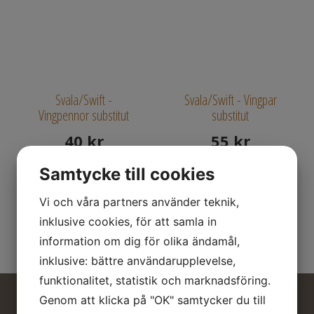
Svala/Swift -
Svala/Swift - Vingpar
Vingpennor substitut
substitut
40
kr
55
kr
Samtycke till cookies
Produkter per sida
Vi och våra partners använder teknik,
inklusive cookies, för att samla in
12
information om dig för olika ändamål,
inklusive: bättre användarupplevelse,
funktionalitet, statistik och marknadsföring.
Genom att klicka på "OK" samtycker du till