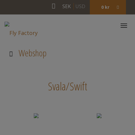
SEK
USD
0
kr
Togg
navi
Webshop
Svala/Swift