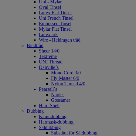
Uni - Mylar
Oval Tinsel
Lurex Flat Tinsel
Uni French Tinsel
Embossed Tinsel
Mylar Flat Tinsel
Lurex ark
Wire - Heldragen tråd
Bindtråd
Sheer 14/0
Textreme
UNI Thread
Danville´s
Mono Cord 3/0
Fly-Master 6/0
Nylon Thread 4/0
Pearsall´s
Naples
Gossamer
Hard Shell
Dubbing
Kanindubbing
Harmask-dubbing
Säldubbing
Substitut för Säldubbing