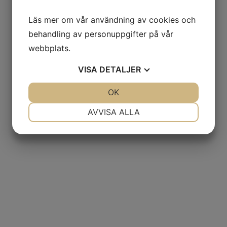
Läs mer om vår användning av cookies och
behandling av personuppgifter på vår
webbplats.
VISA
DETALJER
JA
NEJ
OK
JA
NEJ
NÖDVÄNDIG
INSTÄLLNINGAR
AVVISA ALLA
JA
NEJ
JA
NEJ
MARKNADSFÖRING
STATISTIK