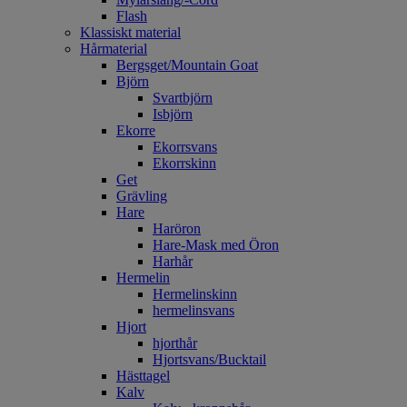
Flash
Klassiskt material
Hårmaterial
Bergsget/Mountain Goat
Björn
Svartbjörn
Isbjörn
Ekorre
Ekorrsvans
Ekorrskinn
Get
Grävling
Hare
Haröron
Hare-Mask med Öron
Harhår
Hermelin
Hermelinskinn
hermelinsvans
Hjort
hjorthår
Hjortsvans/Bucktail
Hästtagel
Kalv