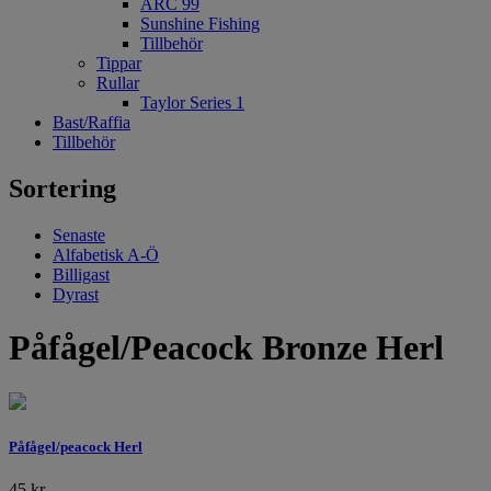
ARC 99
Sunshine Fishing
Tillbehör
Tippar
Rullar
Taylor Series 1
Bast/Raffia
Tillbehör
Sortering
Senaste
Alfabetisk A-Ö
Billigast
Dyrast
Påfågel/Peacock Bronze Herl
Påfågel/peacock Herl
45
kr