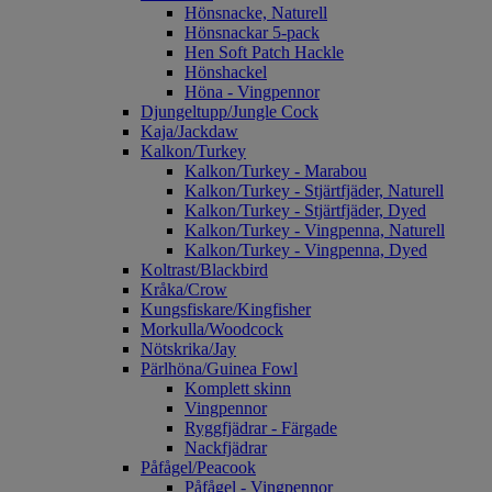
Hönsnacke, Naturell
Hönsnackar 5-pack
Hen Soft Patch Hackle
Hönshackel
Höna - Vingpennor
Djungeltupp/Jungle Cock
Kaja/Jackdaw
Kalkon/Turkey
Kalkon/Turkey - Marabou
Kalkon/Turkey - Stjärtfjäder, Naturell
Kalkon/Turkey - Stjärtfjäder, Dyed
Kalkon/Turkey - Vingpenna, Naturell
Kalkon/Turkey - Vingpenna, Dyed
Koltrast/Blackbird
Kråka/Crow
Kungsfiskare/Kingfisher
Morkulla/Woodcock
Nötskrika/Jay
Pärlhöna/Guinea Fowl
Komplett skinn
Vingpennor
Ryggfjädrar - Färgade
Nackfjädrar
Påfågel/Peacook
Påfågel - Vingpennor