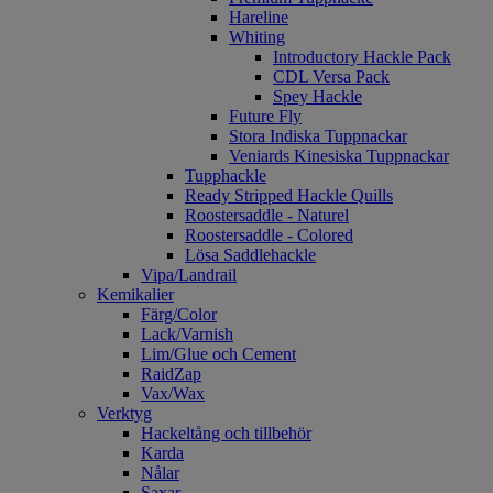
Hareline
Whiting
Introductory Hackle Pack
CDL Versa Pack
Spey Hackle
Future Fly
Stora Indiska Tuppnackar
Veniards Kinesiska Tuppnackar
Tupphackle
Ready Stripped Hackle Quills
Roostersaddle - Naturel
Roostersaddle - Colored
Lösa Saddlehackle
Vipa/Landrail
Kemikalier
Färg/Color
Lack/Varnish
Lim/Glue och Cement
RaidZap
Vax/Wax
Verktyg
Hackeltång och tillbehör
Karda
Nålar
Saxar