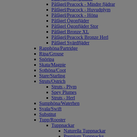
Påfågel/Peacock - Mindre fjädrar
Påfågel/Peacock - Huvudplym
Påfågel/Peacock - Höna
Påfågel Ögonfjäder
Påfågel Ögonfjäder Stor
Påfågel Bronze XL
Påfågel/Peacock Bronze Herl
Påfågel Svärdfjäder
Rapphöna/Partridge
Ripa/Grouse
Snöripa
Skata/Magpie
Sothöna/Coot
Stare/Starling
Struts/Ostrich
Struts - Plym
Spey Plumes
Struts - Herl
Sumphöna/Waterhen
Svala/Swift
Substitut
Tupp/Rooster
Tuppnackar
Naturella Tuppnackar
Premium Tuppnacke