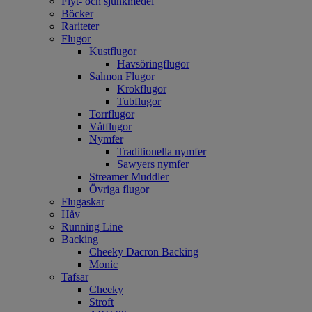
Flyt- och sjunkmedel
Böcker
Rariteter
Flugor
Kustflugor
Havsöringflugor
Salmon Flugor
Krokflugor
Tubflugor
Torrflugor
Våtflugor
Nymfer
Traditionella nymfer
Sawyers nymfer
Streamer Muddler
Övriga flugor
Flugaskar
Håv
Running Line
Backing
Cheeky Dacron Backing
Monic
Tafsar
Cheeky
Stroft