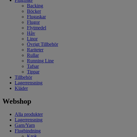
Flugfiske
Backing
Böcker
Flugaskar
Flugor
Flytmedel
Håv
Linor
Övrigt Tillbehör
Rariteter
Rullar
Running Line
Tafsar
Tippar
Tillbehör
Lagerrensning
Kläder
Webshop
Alla produkter
Lagerrensning
Garn/Yarn
Flugbindning
Krok