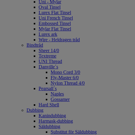
Uni - Mylar
Oval Tinsel
Lurex Flat Tinsel
Uni French Tinsel
Embossed Tinsel
Mylar Flat Tinsel
Lurex ark
Wire - Heldragen tråd
Bindtråd
Sheer 14/0
Textreme
UNI Thread
Danville´s
Mono Cord 3/0
Fly-Master 6/0
Nylon Thread 4/0
Pearsall´s
Naples
Gossamer
Hard Shell
Dubbing
Kanindubbing
Harmask-dubbing
Säldubbing
Substitut för Säldubbing