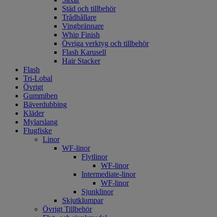
Städ och tillbehör
Trådhållare
Vingbrännare
Whip Finish
Övriga verktyg och tillbehör
Flash Karusell
Hair Stacker
Flash
Tri-Lobal
Övrigt
Gummiben
Bäverdubbing
Kläder
Mylarslang
Flugfiske
Linor
WF-linor
Flytlinor
WF-linor
Intermediate-linor
WF-linor
Sjunklinor
Skjutklumpar
Övrigt Tillbehör