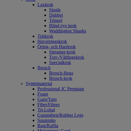
Laxkrok
Single
Dubbel
Trippel
Blind eye krok
Waddington Shanks
Tubkrok
Havsöringskrok
Öring- och Harrkrok
Streamer-krok
Torr-/Våtflugekrok
Specialkrok
Brosch
Brosch-fluga
Brosch-krok
Syntetmaterial
Professional JC Premium
Foam
Garn/Yarn
Fiber/Fibres
Tri-Lobal
Gummiben/Rubber Legs
Squirmito
Bast/Raffia
Mylarslang/-Cord