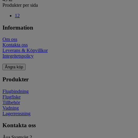
Produkter per sida
12
Information
Om oss
Kontakta oss
Leverans & Köpvillkor
Integritetspolicy
Ångra köp
Produkter
Flugbindning
Flugfiske
Tillbehör
Vadning
Lagerrensning
Kontakta oss
Åsa Svanväg 2