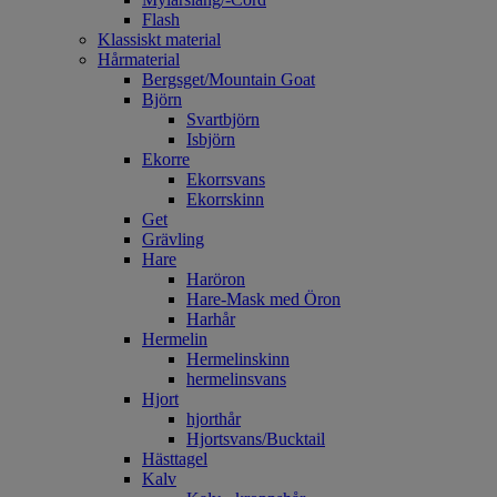
Flash
Klassiskt material
Hårmaterial
Bergsget/Mountain Goat
Björn
Svartbjörn
Isbjörn
Ekorre
Ekorrsvans
Ekorrskinn
Get
Grävling
Hare
Haröron
Hare-Mask med Öron
Harhår
Hermelin
Hermelinskinn
hermelinsvans
Hjort
hjorthår
Hjortsvans/Bucktail
Hästtagel
Kalv