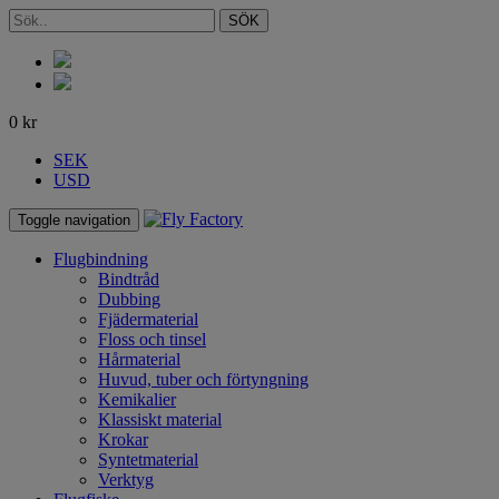
SÖK
0
kr
SEK
USD
Toggle navigation
Flugbindning
Bindtråd
Dubbing
Fjädermaterial
Floss och tinsel
Hårmaterial
Huvud, tuber och förtyngning
Kemikalier
Klassiskt material
Krokar
Syntetmaterial
Verktyg