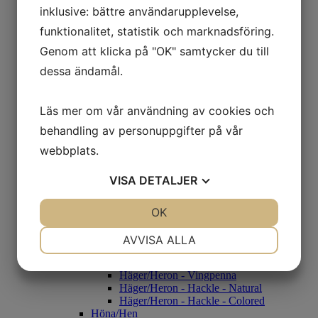
Rouen
inklusive: bättre användarupplevelse,
Beckasin/Snipe
funktionalitet, statistik och marknadsföring.
CDC
Condor
Genom att klicka på "OK" samtycker du till
Condor Genuin
dessa ändamål.
Condor Substitut
Fasan/Pheasant
Fasantupp
Fasanhöna
Läs mer om vår användning av cookies och
Guldfasan
behandling av personuppgifter på vår
Grey Francolin
Black Francolin
webbplats.
Diamantfasan
Gås/Goose
VISA
DETALJER
Gås Skulderfjäder - Färgade
Gås Kroppsfjäder
JA
NEJ
OK
JA
NEJ
Gås Goose Cosette
Gås Vingpennor - Naturell
NÖDVÄNDIG
INSTÄLLNINGAR
Gås Vingpennor- Färgade
AVVISA ALLA
Häger/Heron
JA
NEJ
JA
NEJ
Häger/Heron - Black/White
Häger/Heron - Vingpenna
MARKNADSFÖRING
STATISTIK
Häger/Heron - Hackle - Natural
Häger/Heron - Hackle - Colored
Höna/Hen