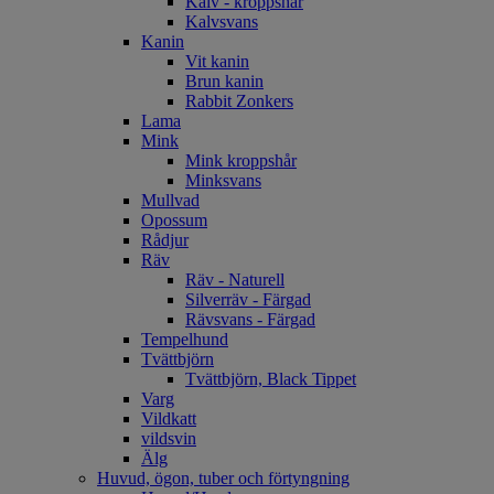
Kalv - kroppshår
Kalvsvans
Kanin
Vit kanin
Brun kanin
Rabbit Zonkers
Lama
Mink
Mink kroppshår
Minksvans
Mullvad
Opossum
Rådjur
Räv
Räv - Naturell
Silverräv - Färgad
Rävsvans - Färgad
Tempelhund
Tvättbjörn
Tvättbjörn, Black Tippet
Varg
Vildkatt
vildsvin
Älg
Huvud, ögon, tuber och förtyngning