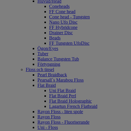
Huvud/Head
Coneheads
FF Cone head
Cone head - Tungsten
Nano Ufo Disc
FF Hybridcone
Drainer Disc
Beads
FF Tungsten UfoDisc
Ögon/Eyes
Tuber
Balance Tungsten Tub
Förtyngning
Floss och tinsel
Pearl Braidback
Pearsall´s Marabou Floss
Flat Braid
Uni Flat Braid
Flat Braid Perl
Flat Braid Holographic
Lagartun French Flatbraid
Rayon Floss - liten spole
Rayon Floss
Rayon Floss - Fluoriserande
Uni - Floss