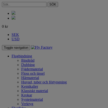
SÖK
0
kr
SEK
USD
Toggle navigation
Flugbindning
Bindtråd
Dubbing
Fjädermaterial
Floss och tinsel
Hårmaterial
Huvud, tuber och förtyngning
Kemikalier
Klassiskt material
Krokar
Syntetmaterial
Verktyg