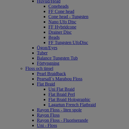
Huvud/Head
Coneheads
FF Cone head
Cone head - Tungsten
Nano Ufo Disc
FF Hybridcone
Drainer Disc
Beads
FF Tungsten UfoDisc
Ögon/Eyes
Tuber
Balance Tungsten Tub
Förtyngning
Floss och tinsel
Pearl Braidback
Pearsall´s Marabou Floss
Flat Braid
Uni Flat Braid
Flat Braid Perl
Flat Braid Holographic
Lagartun French Flatbraid
Rayon Floss - liten spole
Rayon Floss
Rayon Floss - Fluoriserande
Uni - Floss