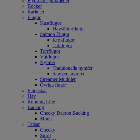
Flyt- och sjunkmedel
Böcker
Rariteter
Flugor
Kustflugor
Havsöringflugor
Salmon Flugor
Krokflugor
Tubflugor
Torrflugor
Våtflugor
Nymfer
Traditionella nymfer
Sawyers nymfer
Streamer Muddler
Övriga flugor
Flugaskar
Håv
Running Line
Backing
Cheeky Dacron Backing
Monic
Tafsar
Cheeky
Stroft