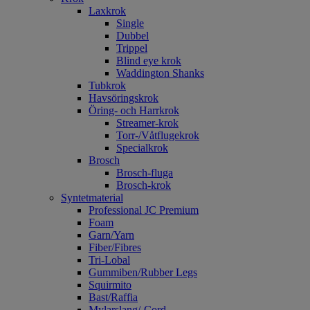
Laxkrok
Single
Dubbel
Trippel
Blind eye krok
Waddington Shanks
Tubkrok
Havsöringskrok
Öring- och Harrkrok
Streamer-krok
Torr-/Våtflugekrok
Specialkrok
Brosch
Brosch-fluga
Brosch-krok
Syntetmaterial
Professional JC Premium
Foam
Garn/Yarn
Fiber/Fibres
Tri-Lobal
Gummiben/Rubber Legs
Squirmito
Bast/Raffia
Mylarslang/-Cord