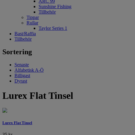
ARC 99
Sunshine Fishing
Tillbehör
Tippar
Rullar
Taylor Series 1
Bast/Raffia
Tillbehör
Sortering
Senaste
Alfabetisk A-Ö
Billigast
Dyrast
Lurex Flat Tinsel
Lurex Flat Tinsel
35
kr