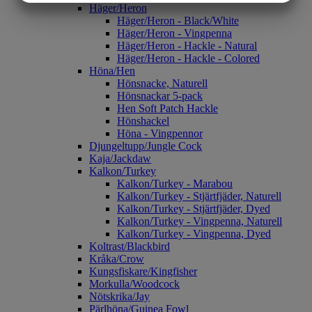
Häger/Heron
MARKETING
STATISTIK
Häger/Heron - Black/White
Häger/Heron - Vingpenna
Häger/Heron - Hackle - Natural
Häger/Heron - Hackle - Colored
Höna/Hen
Hönsnacke, Naturell
Hönsnackar 5-pack
Hen Soft Patch Hackle
Hönshackel
Höna - Vingpennor
Djungeltupp/Jungle Cock
Kaja/Jackdaw
Kalkon/Turkey
Kalkon/Turkey - Marabou
Kalkon/Turkey - Stjärtfjäder, Naturell
Kalkon/Turkey - Stjärtfjäder, Dyed
Kalkon/Turkey - Vingpenna, Naturell
Kalkon/Turkey - Vingpenna, Dyed
Koltrast/Blackbird
Kråka/Crow
Kungsfiskare/Kingfisher
Morkulla/Woodcock
Nötskrika/Jay
Pärlhöna/Guinea Fowl