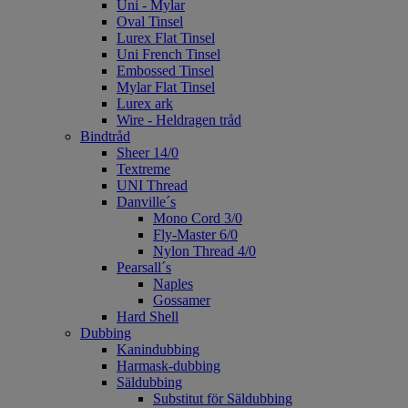
Uni - Mylar
Oval Tinsel
Lurex Flat Tinsel
Uni French Tinsel
Embossed Tinsel
Mylar Flat Tinsel
Lurex ark
Wire - Heldragen tråd
Bindtråd
Sheer 14/0
Textreme
UNI Thread
Danville´s
Mono Cord 3/0
Fly-Master 6/0
Nylon Thread 4/0
Pearsall´s
Naples
Gossamer
Hard Shell
Dubbing
Kanindubbing
Harmask-dubbing
Säldubbing
Substitut för Säldubbing