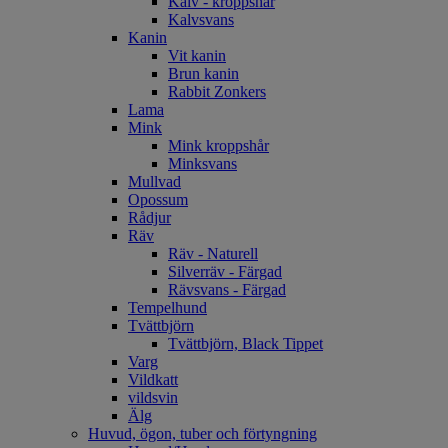
Kalv - kroppshår
Kalvsvans
Kanin
Vit kanin
Brun kanin
Rabbit Zonkers
Lama
Mink
Mink kroppshår
Minksvans
Mullvad
Opossum
Rådjur
Räv
Räv - Naturell
Silverräv - Färgad
Rävsvans - Färgad
Tempelhund
Tvättbjörn
Tvättbjörn, Black Tippet
Varg
Vildkatt
vildsvin
Älg
Huvud, ögon, tuber och förtyngning