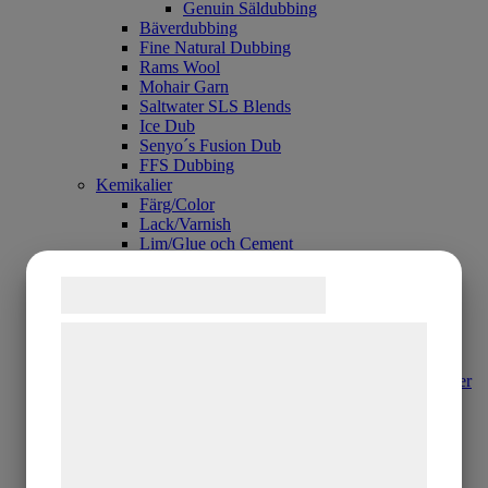
Genuin Säldubbing
Bäverdubbing
Fine Natural Dubbing
Rams Wool
Mohair Garn
Saltwater SLS Blends
Ice Dub
Senyo´s Fusion Dub
FFS Dubbing
Kemikalier
Färg/Color
Lack/Varnish
Lim/Glue och Cement
RaidZap
Vax/Wax
Samtykke til cookies
Fjädermaterial
And/Duck
Vi og vores samarbejdspartnere bruger
Bläsand/Wigeon
Gräsand/Mallard
teknologier, herunder cookies, til at
Gräsand/Mallard - Brun Nackfjäder
indsamle oplysninger om dig til forskellige
Krickand/Teal Duck
Krickand/Teal Vingpenna - Grå
formål, herunder: Tilpasning af annoncering,
Krickand/Teal Vingpenna - Grön
bedre brugeroplevelse, funktionalitet,
Krickand/Teal - Vingpar
Krickand/Teal - Fjädrar