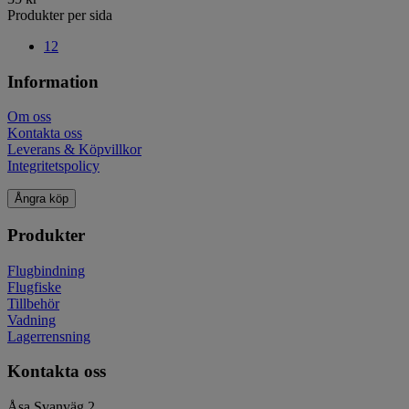
Produkter per sida
12
Information
Om oss
Kontakta oss
Leverans & Köpvillkor
Integritetspolicy
Ångra köp
Produkter
Flugbindning
Flugfiske
Tillbehör
Vadning
Lagerrensning
Kontakta oss
Åsa Svanväg 2