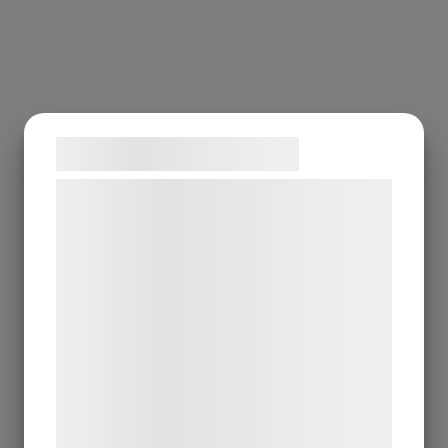
Samtykke til cookies
Vi og vores samarbejdspartnere bruger
teknologier, herunder cookies, til at
indsamle oplysninger om dig til forskellige
formål, herunder: Tilpasning af annoncering,
bedre brugeroplevelse, funktionalitet,
statistik og marketing. Disse oplysninger
kan blive delt med annoncerings- og
analysepartnere, som kan kombinere dem
med data, du tidligere har givet dem eller
de har indsamlet gennem din brug af deres