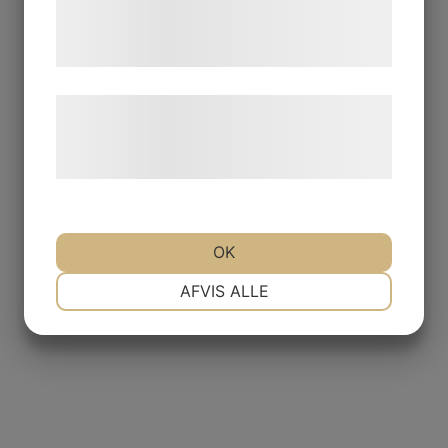
tjenester. Ved at klikke på 'OK' giver du
samtykke til disse formål.
Læs mere om vores brug af cookies og
behandling af persondata på vores
hjemmeside.
OK
NØDVENDIGE
PRÆFERENCER
AFVIS ALLE
MARKETING
STATISTIK