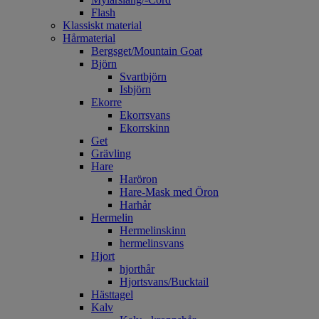
Flash
Klassiskt material
Hårmaterial
Bergsget/Mountain Goat
Björn
Svartbjörn
Isbjörn
Ekorre
Ekorrsvans
Ekorrskinn
Get
Grävling
Hare
Haröron
Hare-Mask med Öron
Harhår
Hermelin
Hermelinskinn
hermelinsvans
Hjort
hjorthår
Hjortsvans/Bucktail
Hästtagel
Kalv