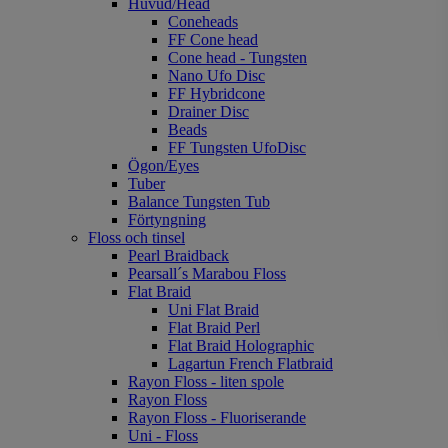
Huvud/Head
Coneheads
FF Cone head
Cone head - Tungsten
Nano Ufo Disc
FF Hybridcone
Drainer Disc
Beads
FF Tungsten UfoDisc
Ögon/Eyes
Tuber
Balance Tungsten Tub
Förtyngning
Floss och tinsel
Pearl Braidback
Pearsall´s Marabou Floss
Flat Braid
Uni Flat Braid
Flat Braid Perl
Flat Braid Holographic
Lagartun French Flatbraid
Rayon Floss - liten spole
Rayon Floss
Rayon Floss - Fluoriserande
Uni - Floss