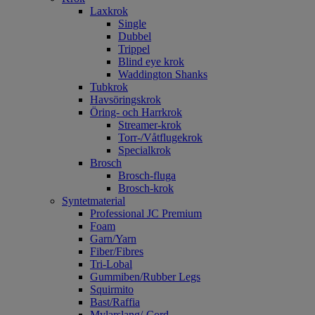
Laxkrok
Single
Dubbel
Trippel
Blind eye krok
Waddington Shanks
Tubkrok
Havsöringskrok
Öring- och Harrkrok
Streamer-krok
Torr-/Våtflugekrok
Specialkrok
Brosch
Brosch-fluga
Brosch-krok
Syntetmaterial
Professional JC Premium
Foam
Garn/Yarn
Fiber/Fibres
Tri-Lobal
Gummiben/Rubber Legs
Squirmito
Bast/Raffia
Mylarslang/-Cord