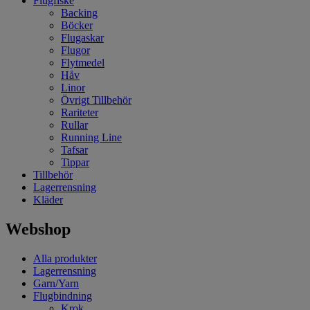
Flugfiske
Backing
Böcker
Flugaskar
Flugor
Flytmedel
Håv
Linor
Övrigt Tillbehör
Rariteter
Rullar
Running Line
Tafsar
Tippar
Tillbehör
Lagerrensning
Kläder
Webshop
Alla produkter
Lagerrensning
Garn/Yarn
Flugbindning
Krok