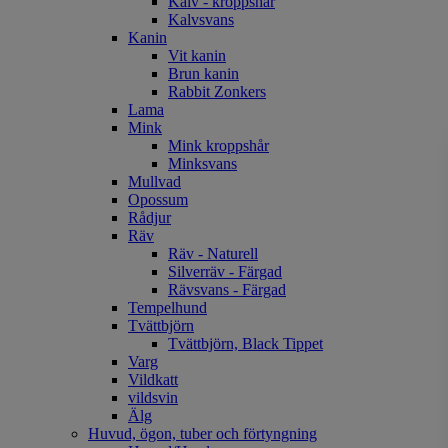
Kalv - kroppshår
Kalvsvans
Kanin
Vit kanin
Brun kanin
Rabbit Zonkers
Lama
Mink
Mink kroppshår
Minksvans
Mullvad
Opossum
Rådjur
Räv
Räv - Naturell
Silverräv - Färgad
Rävsvans - Färgad
Tempelhund
Tvättbjörn
Tvättbjörn, Black Tippet
Varg
Vildkatt
vildsvin
Älg
Huvud, ögon, tuber och förtyngning