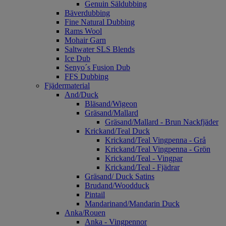
Genuin Säldubbing
Bäverdubbing
Fine Natural Dubbing
Rams Wool
Mohair Garn
Saltwater SLS Blends
Ice Dub
Senyo´s Fusion Dub
FFS Dubbing
Fjädermaterial
And/Duck
Bläsand/Wigeon
Gräsand/Mallard
Gräsand/Mallard - Brun Nackfjäder
Krickand/Teal Duck
Krickand/Teal Vingpenna - Grå
Krickand/Teal Vingpenna - Grön
Krickand/Teal - Vingpar
Krickand/Teal - Fjädrar
Gräsand/ Duck Satins
Brudand/Woodduck
Pintail
Mandarinand/Mandarin Duck
Anka/Rouen
Anka - Vingpennor