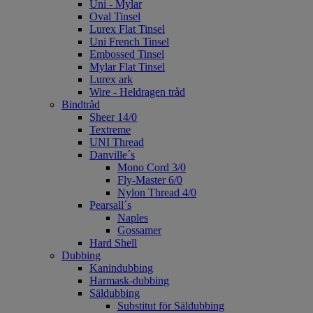
Uni - Mylar
Oval Tinsel
Lurex Flat Tinsel
Uni French Tinsel
Embossed Tinsel
Mylar Flat Tinsel
Lurex ark
Wire - Heldragen tråd
Bindtråd
Sheer 14/0
Textreme
UNI Thread
Danville´s
Mono Cord 3/0
Fly-Master 6/0
Nylon Thread 4/0
Pearsall´s
Naples
Gossamer
Hard Shell
Dubbing
Kanindubbing
Harmask-dubbing
Säldubbing
Substitut för Säldubbing