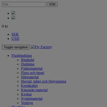
SÖK
0
kr
SEK
USD
Toggle navigation
Flugbindning
Bindtråd
Dubbing
Fjädermaterial
Floss och tinsel
Hårmaterial
Huvud, tuber och förtyngning
Kemikalier
Klassiskt material
Krokar
Syntetmaterial
Verktyg