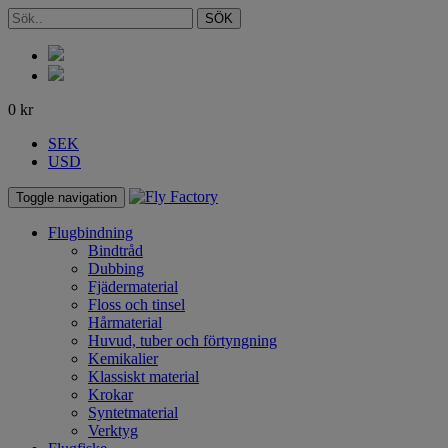
SÖK
0
kr
SEK
USD
Toggle navigation
Flugbindning
Bindtråd
Dubbing
Fjädermaterial
Floss och tinsel
Hårmaterial
Huvud, tuber och förtyngning
Kemikalier
Klassiskt material
Krokar
Syntetmaterial
Verktyg