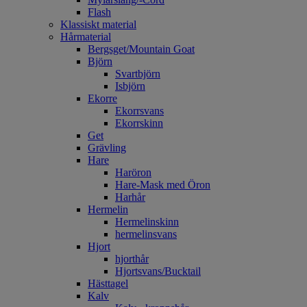
Flash
Klassiskt material
Hårmaterial
Bergsget/Mountain Goat
Björn
Svartbjörn
Isbjörn
Ekorre
Ekorrsvans
Ekorrskinn
Get
Grävling
Hare
Haröron
Hare-Mask med Öron
Harhår
Hermelin
Hermelinskinn
hermelinsvans
Hjort
hjorthår
Hjortsvans/Bucktail
Hästtagel
Kalv