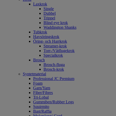
Laxkrok
Single
Dubbel
Trippel
Blind eye krok
Waddington Shanks
Tubkrok
Havsöringskrok
Öring- och Harrkrok
Streamer-krok
Torr-/Våtflugekrok
Specialkrok
Brosch
Brosch-fluga
Brosch-krok
Syntetmaterial
Professional JC Premium
Foam
Garn/Yarn
Fiber/Fibres
Tri-Lobal
Gummiben/Rubber Legs
Squirmito
Bast/Raffia
Mylarslang/-Cord