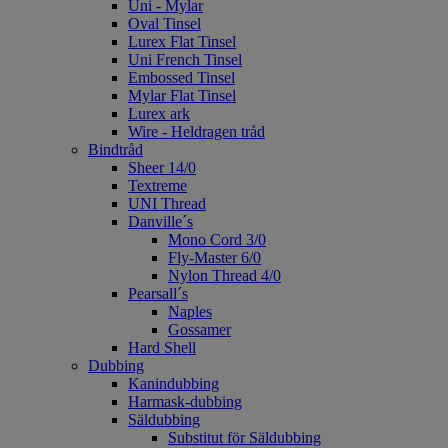
Uni - Mylar
Oval Tinsel
Lurex Flat Tinsel
Uni French Tinsel
Embossed Tinsel
Mylar Flat Tinsel
Lurex ark
Wire - Heldragen tråd
Bindtråd
Sheer 14/0
Textreme
UNI Thread
Danville´s
Mono Cord 3/0
Fly-Master 6/0
Nylon Thread 4/0
Pearsall´s
Naples
Gossamer
Hard Shell
Dubbing
Kanindubbing
Harmask-dubbing
Säldubbing
Substitut för Säldubbing