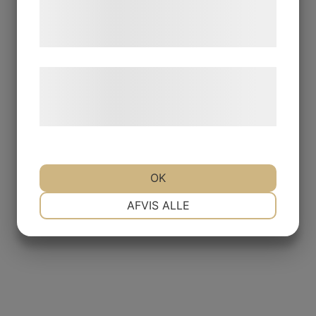
tjenester. Ved at klikke på 'OK' giver du
samtykke til disse formål.
Læs mere om vores brug af cookies og
behandling af persondata på vores
hjemmeside.
OK
NØDVENDIGE
PRÆFERENCER
AFVIS ALLE
MARKETING
STATISTIK