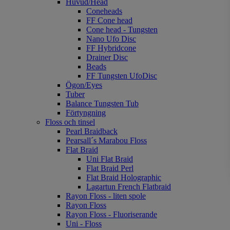
Huvud/Head
Coneheads
FF Cone head
Cone head - Tungsten
Nano Ufo Disc
FF Hybridcone
Drainer Disc
Beads
FF Tungsten UfoDisc
Ögon/Eyes
Tuber
Balance Tungsten Tub
Förtyngning
Floss och tinsel
Pearl Braidback
Pearsall´s Marabou Floss
Flat Braid
Uni Flat Braid
Flat Braid Perl
Flat Braid Holographic
Lagartun French Flatbraid
Rayon Floss - liten spole
Rayon Floss
Rayon Floss - Fluoriserande
Uni - Floss