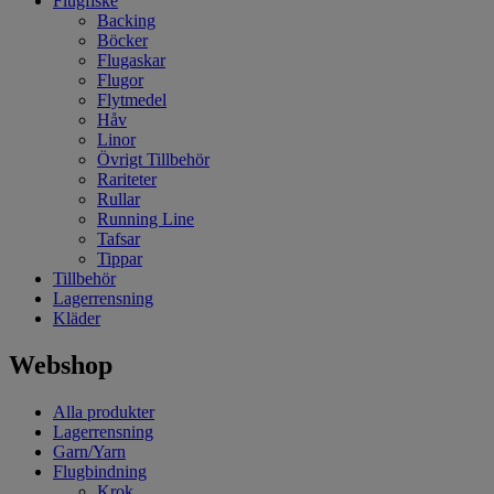
Flugfiske
Backing
Böcker
Flugaskar
Flugor
Flytmedel
Håv
Linor
Övrigt Tillbehör
Rariteter
Rullar
Running Line
Tafsar
Tippar
Tillbehör
Lagerrensning
Kläder
Webshop
Alla produkter
Lagerrensning
Garn/Yarn
Flugbindning
Krok