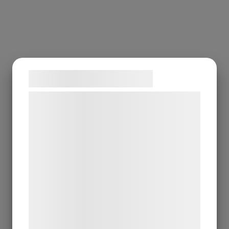
Samtykke til cookies
Vi og vores samarbejdspartnere bruger
teknologier, herunder cookies, til at
indsamle oplysninger om dig til forskellige
formål, herunder: Tilpasning af annoncering,
bedre brugeroplevelse, funktionalitet,
statistik og marketing. Disse oplysninger
kan blive delt med annoncerings- og
analysepartnere, som kan kombinere dem
med data, du tidligere har givet dem eller
de har indsamlet gennem din brug af deres