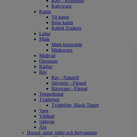
Kalv - kroppshår
Kalvsvans
Kanin
Vit kanin
Brun kanin
Rabbit Zonkers
Lama
Mink
Mink kroppshår
Minksvans
Mullvad
Opossum
Rådjur
Räv
Räv - Naturell
Silverräv - Färgad
Rävsvans - Färgad
Tempelhund
Tvättbjörn
Tvättbjörn, Black Tippet
Varg
Vildkatt
vildsvin
Älg
Huvud, ögon, tuber och förtyngning