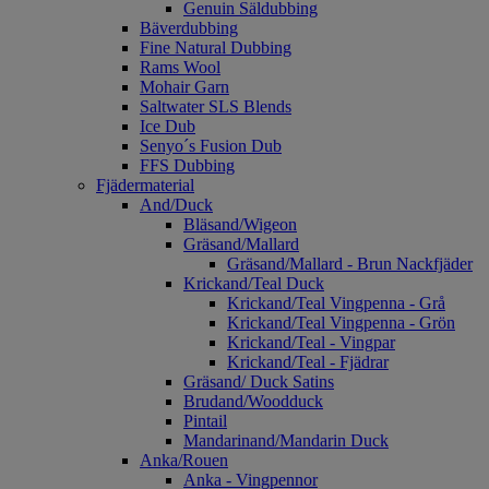
Genuin Säldubbing
Bäverdubbing
Fine Natural Dubbing
Rams Wool
Mohair Garn
Saltwater SLS Blends
Ice Dub
Senyo´s Fusion Dub
FFS Dubbing
Fjädermaterial
And/Duck
Bläsand/Wigeon
Gräsand/Mallard
Gräsand/Mallard - Brun Nackfjäder
Krickand/Teal Duck
Krickand/Teal Vingpenna - Grå
Krickand/Teal Vingpenna - Grön
Krickand/Teal - Vingpar
Krickand/Teal - Fjädrar
Gräsand/ Duck Satins
Brudand/Woodduck
Pintail
Mandarinand/Mandarin Duck
Anka/Rouen
Anka - Vingpennor