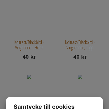
Koltrast/Blackbird -
Koltrast/Blackbird -
Vingpennor, Höna
Vingpennor, Tupp
40
kr
40
kr
Samtycke till cookies