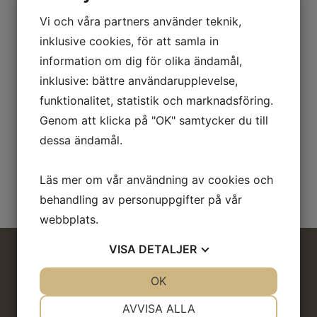
Vi och våra partners använder teknik,
inklusive cookies, för att samla in
Koltrast/Blackbird -
Koltrast/Blackbird -
information om dig för olika ändamål,
Vingpar, Höna
Vingpar, Tupp
inklusive: bättre användarupplevelse,
65
kr
70
kr
funktionalitet, statistik och marknadsföring.
Genom att klicka på "OK" samtycker du till
dessa ändamål.
Produkter per sida
12
Läs mer om vår användning av cookies och
behandling av personuppgifter på vår
webbplats.
VISA
DETALJER
Information
JA
NEJ
OK
JA
NEJ
NÖDVÄNDIG
INSTÄLLNINGAR
AVVISA ALLA
Om oss