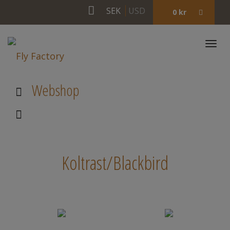
SEK
USD
0
kr
Togg
navi
Webshop
Koltrast/Blackbird