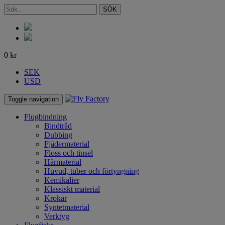
SÖK
0
kr
SEK
USD
Toggle navigation
Flugbindning
Bindtråd
Dubbing
Fjädermaterial
Floss och tinsel
Hårmaterial
Huvud, tuber och förtyngning
Kemikalier
Klassiskt material
Krokar
Syntetmaterial
Verktyg