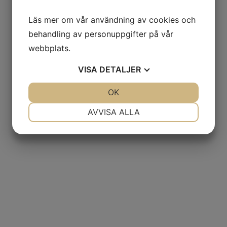
Läs mer om vår användning av cookies och
behandling av personuppgifter på vår
webbplats.
VISA
DETALJER
JA
NEJ
OK
JA
NEJ
NÖDVÄNDIG
INSTÄLLNINGAR
AVVISA ALLA
JA
NEJ
JA
NEJ
MARKNADSFÖRING
STATISTIK