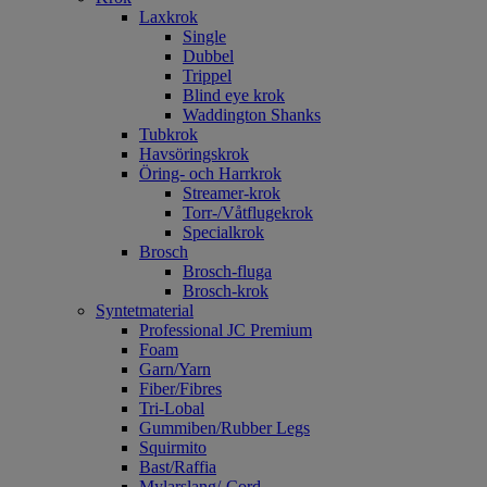
Laxkrok
Single
Dubbel
Trippel
Blind eye krok
Waddington Shanks
Tubkrok
Havsöringskrok
Öring- och Harrkrok
Streamer-krok
Torr-/Våtflugekrok
Specialkrok
Brosch
Brosch-fluga
Brosch-krok
Syntetmaterial
Professional JC Premium
Foam
Garn/Yarn
Fiber/Fibres
Tri-Lobal
Gummiben/Rubber Legs
Squirmito
Bast/Raffia
Mylarslang/-Cord