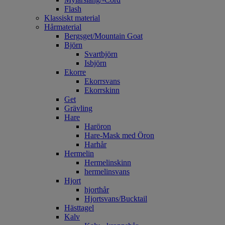
Flash
Klassiskt material
Hårmaterial
Bergsget/Mountain Goat
Björn
Svartbjörn
Isbjörn
Ekorre
Ekorrsvans
Ekorrskinn
Get
Grävling
Hare
Haröron
Hare-Mask med Öron
Harhår
Hermelin
Hermelinskinn
hermelinsvans
Hjort
hjorthår
Hjortsvans/Bucktail
Hästtagel
Kalv