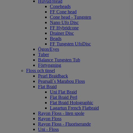
Huvud/Head
Coneheads
FF Cone head
Cone head - Tungsten
Nano Ufo Disc
FF Hybridcone
Drainer Disc
Beads
FF Tungsten UfoDisc
Ögon/Eyes
Tuber
Balance Tungsten Tub
Förtyngning
Floss och tinsel
Pearl Braidback
Pearsall´s Marabou Floss
Flat Braid
Uni Flat Braid
Flat Braid Perl
Flat Braid Holographic
Lagartun French Flatbraid
Rayon Floss - liten spole
Rayon Floss
Rayon Floss - Fluoriserande
Uni - Floss