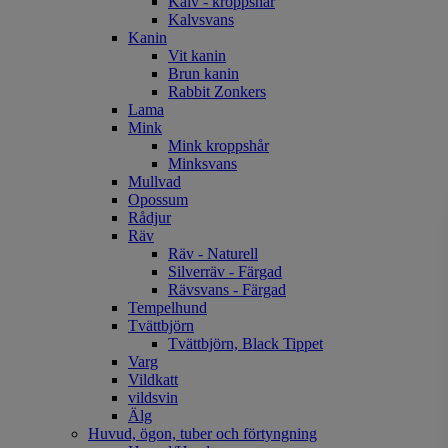
Kalv - kroppshår
Kalvsvans
Kanin
Vit kanin
Brun kanin
Rabbit Zonkers
Lama
Mink
Mink kroppshår
Minksvans
Mullvad
Opossum
Rådjur
Räv
Räv - Naturell
Silverräv - Färgad
Rävsvans - Färgad
Tempelhund
Tvättbjörn
Tvättbjörn, Black Tippet
Varg
Vildkatt
vildsvin
Älg
Huvud, ögon, tuber och förtyngning