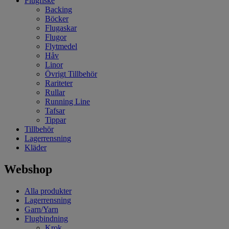
Flugfiske
Backing
Böcker
Flugaskar
Flugor
Flytmedel
Håv
Linor
Övrigt Tillbehör
Rariteter
Rullar
Running Line
Tafsar
Tippar
Tillbehör
Lagerrensning
Kläder
Webshop
Alla produkter
Lagerrensning
Garn/Yarn
Flugbindning
Krok