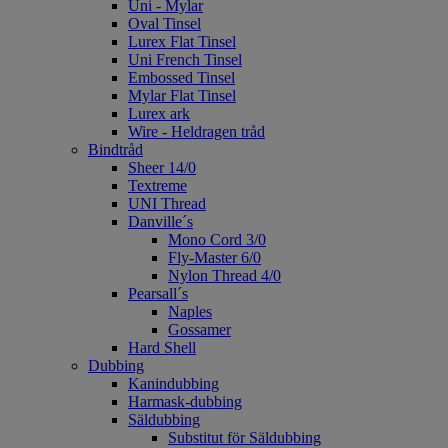
Uni - Mylar
Oval Tinsel
Lurex Flat Tinsel
Uni French Tinsel
Embossed Tinsel
Mylar Flat Tinsel
Lurex ark
Wire - Heldragen tråd
Bindtråd
Sheer 14/0
Textreme
UNI Thread
Danville´s
Mono Cord 3/0
Fly-Master 6/0
Nylon Thread 4/0
Pearsall´s
Naples
Gossamer
Hard Shell
Dubbing
Kanindubbing
Harmask-dubbing
Säldubbing
Substitut för Säldubbing