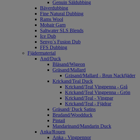
Genuin Säldubbing
Bäverdubbing
Fine Natural Dubbing
Rams Wool
Mohair Garn
Saltwater SLS Blends
Ice Dub
Senyo´s Fusion Dub
FFS Dubbing
Fjädermaterial
And/Duck
Bläsand/Wigeon
Gräsand/Mallard
Gräsand/Mallard - Brun Nackfjäder
Krickand/Teal Duck
Krickand/Teal Vingpenna - Grå
Krickand/Teal Vingpenna - Grön
Krickand/Teal - Vingpar
Krickand/Teal - Fjädrar
Gräsand/ Duck Satins
Brudand/Woodduck
Pintail
Mandarinand/Mandarin Duck
Anka/Rouen
Anka - Vingpennor