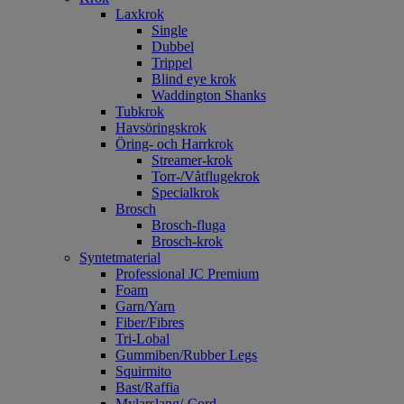
Laxkrok
Single
Dubbel
Trippel
Blind eye krok
Waddington Shanks
Tubkrok
Havsöringskrok
Öring- och Harrkrok
Streamer-krok
Torr-/Våtflugekrok
Specialkrok
Brosch
Brosch-fluga
Brosch-krok
Syntetmaterial
Professional JC Premium
Foam
Garn/Yarn
Fiber/Fibres
Tri-Lobal
Gummiben/Rubber Legs
Squirmito
Bast/Raffia
Mylarslang/-Cord