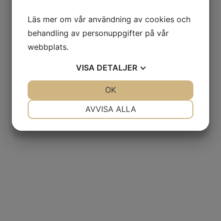
Läs mer om vår användning av cookies och
behandling av personuppgifter på vår
webbplats.
VISA
DETALJER
JA
NEJ
OK
JA
NEJ
NÖDVÄNDIG
INSTÄLLNINGAR
AVVISA ALLA
JA
NEJ
JA
NEJ
MARKNADSFÖRING
STATISTIK