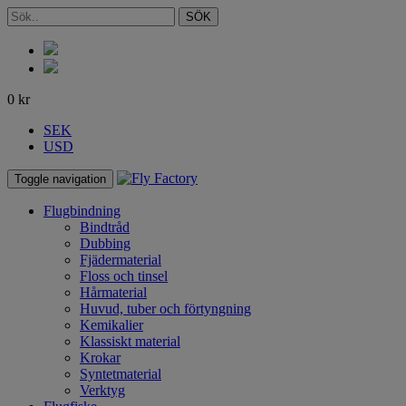
SÖK
0
kr
SEK
USD
Toggle navigation
Flugbindning
Bindtråd
Dubbing
Fjädermaterial
Floss och tinsel
Hårmaterial
Huvud, tuber och förtyngning
Kemikalier
Klassiskt material
Krokar
Syntetmaterial
Verktyg