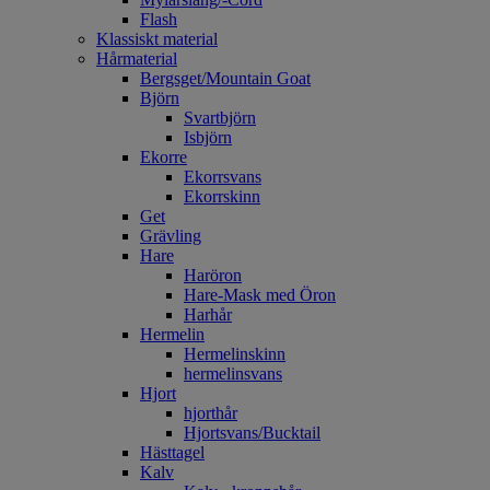
Flash
Klassiskt material
Hårmaterial
Bergsget/Mountain Goat
Björn
Svartbjörn
Isbjörn
Ekorre
Ekorrsvans
Ekorrskinn
Get
Grävling
Hare
Haröron
Hare-Mask med Öron
Harhår
Hermelin
Hermelinskinn
hermelinsvans
Hjort
hjorthår
Hjortsvans/Bucktail
Hästtagel
Kalv