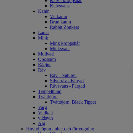
Kalv - kroppshår
Kalvsvans
Kanin
Vit kanin
Brun kanin
Rabbit Zonkers
Lama
Mink
Mink kroppshår
Minksvans
Mullvad
Opossum
Rådjur
Räv
Räv - Naturell
Silverräv - Färgad
Rävsvans - Färgad
Tempelhund
Tvättbjörn
Tvättbjörn, Black Tippet
Varg
Vildkatt
vildsvin
Älg
Huvud, ögon, tuber och förtyngning