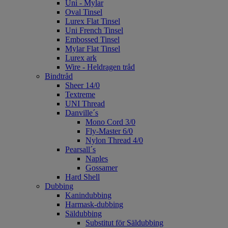
Uni - Mylar
Oval Tinsel
Lurex Flat Tinsel
Uni French Tinsel
Embossed Tinsel
Mylar Flat Tinsel
Lurex ark
Wire - Heldragen tråd
Bindtråd
Sheer 14/0
Textreme
UNI Thread
Danville´s
Mono Cord 3/0
Fly-Master 6/0
Nylon Thread 4/0
Pearsall´s
Naples
Gossamer
Hard Shell
Dubbing
Kanindubbing
Harmask-dubbing
Säldubbing
Substitut för Säldubbing