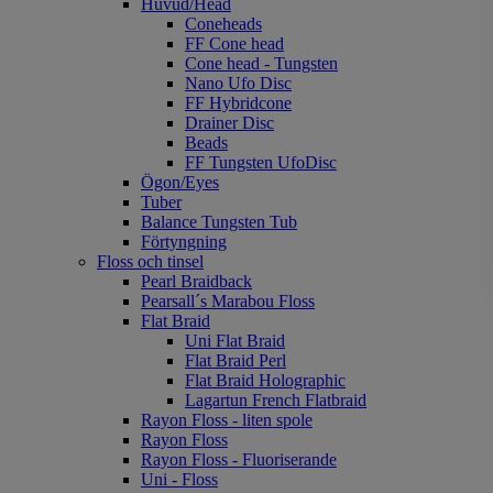
Huvud/Head
Coneheads
FF Cone head
Cone head - Tungsten
Nano Ufo Disc
FF Hybridcone
Drainer Disc
Beads
FF Tungsten UfoDisc
Ögon/Eyes
Tuber
Balance Tungsten Tub
Förtyngning
Floss och tinsel
Pearl Braidback
Pearsall´s Marabou Floss
Flat Braid
Uni Flat Braid
Flat Braid Perl
Flat Braid Holographic
Lagartun French Flatbraid
Rayon Floss - liten spole
Rayon Floss
Rayon Floss - Fluoriserande
Uni - Floss