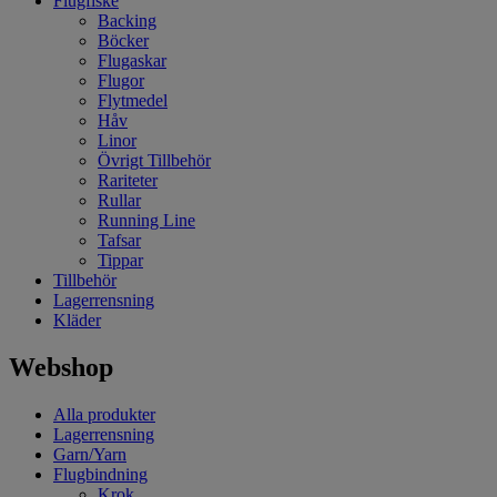
Flugfiske
Backing
Böcker
Flugaskar
Flugor
Flytmedel
Håv
Linor
Övrigt Tillbehör
Rariteter
Rullar
Running Line
Tafsar
Tippar
Tillbehör
Lagerrensning
Kläder
Webshop
Alla produkter
Lagerrensning
Garn/Yarn
Flugbindning
Krok