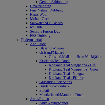
Genuin Säldubbing
Bäverdubbing
Fine Natural Dubbing
Rams Wool
Mohair Garn
Saltwater SLS Blends
Ice Dub
Senyo´s Fusion Dub
FFS Dubbing
Fjädermaterial
And/Duck
Bläsand/Wigeon
Gräsand/Mallard
Gräsand/Mallard - Brun Nackfjäder
Krickand/Teal Duck
Krickand/Teal Vingpenna - Grå
Krickand/Teal Vingpenna - Grön
Krickand/Teal - Vingpar
Krickand/Teal - Fjädrar
Gräsand/ Duck Satins
Brudand/Woodduck
Pintail
Mandarinand/Mandarin Duck
Anka/Rouen
Anka - Vingpennor