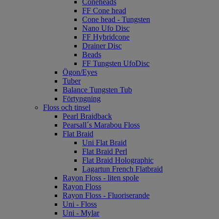
Coneheads
FF Cone head
Cone head - Tungsten
Nano Ufo Disc
FF Hybridcone
Drainer Disc
Beads
FF Tungsten UfoDisc
Ögon/Eyes
Tuber
Balance Tungsten Tub
Förtyngning
Floss och tinsel
Pearl Braidback
Pearsall´s Marabou Floss
Flat Braid
Uni Flat Braid
Flat Braid Perl
Flat Braid Holographic
Lagartun French Flatbraid
Rayon Floss - liten spole
Rayon Floss
Rayon Floss - Fluoriserande
Uni - Floss
Uni - Mylar