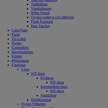
Trådhållare
Vingbrännare
Whip Finish
Övriga verktyg och tillbehör
Flash Karusell
Hair Stacker
Garn/Yarn
Flash
Tri-Lobal
Övrigt
Gummiben
Bäverdubbing
Kläder
Mylarslang
Flugfiske
Linor
WF-linor
Flytlinor
WF-linor
Intermediate-linor
WF-linor
Sjunklinor
Skjutklumpar
Övrigt Tillbehör