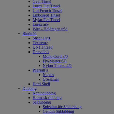
Oval Tinsel
Lurex Flat Tinsel
Uni French Tinsel
Embossed Tinsel
Mylar Flat Tinsel
Lurex ark
Wire - Heldragen tråd
Bindtråd
Sheer 14/0
Textreme
UNI Thread
Danville´s
Mono Cord 3/0
Fly-Master 6/0
Nylon Thread 4/0
Pearsall´s
Naples
Gossamer
Hard Shell
Dubbing
Kanindubbing
Harmask-dubbing
Säldubbing
Substitut för Säldubbing
Genuin Säldubbing