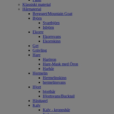
Klassiskt material
Hårmaterial
Bergsget/Mountain Goat
Björn
Svartbjörn
Isbjörn
Ekorre
Ekorrsvans
Ekorrskinn
Get
Grävling
Hare
Haröron
Hare-Mask med Öron
Harhår
Hermelin
Hermelinskinn
hermelinsvans
Hjort
hjorthår
Hjortsvans/Bucktail
Hästtagel
Kalv
Kalv - kroppshår