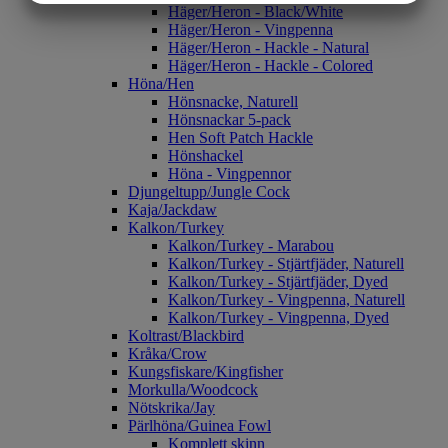
Häger/Heron - Black/White
MARKETING
STATISTIK
Häger/Heron - Vingpenna
Häger/Heron - Hackle - Natural
Häger/Heron - Hackle - Colored
Höna/Hen
Hönsnacke, Naturell
Hönsnackar 5-pack
Hen Soft Patch Hackle
Hönshackel
Höna - Vingpennor
Djungeltupp/Jungle Cock
Kaja/Jackdaw
Kalkon/Turkey
Kalkon/Turkey - Marabou
Kalkon/Turkey - Stjärtfjäder, Naturell
Kalkon/Turkey - Stjärtfjäder, Dyed
Kalkon/Turkey - Vingpenna, Naturell
Kalkon/Turkey - Vingpenna, Dyed
Koltrast/Blackbird
Kråka/Crow
Kungsfiskare/Kingfisher
Morkulla/Woodcock
Nötskrika/Jay
Pärlhöna/Guinea Fowl
Komplett skinn