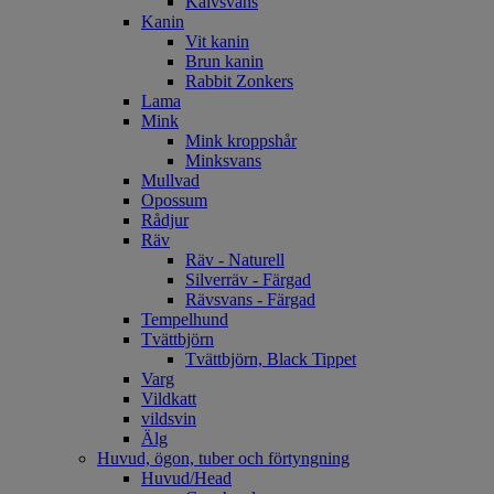
Kalvsvans
Kanin
Vit kanin
Brun kanin
Rabbit Zonkers
Lama
Mink
Mink kroppshår
Minksvans
Mullvad
Opossum
Rådjur
Räv
Räv - Naturell
Silverräv - Färgad
Rävsvans - Färgad
Tempelhund
Tvättbjörn
Tvättbjörn, Black Tippet
Varg
Vildkatt
vildsvin
Älg
Huvud, ögon, tuber och förtyngning
Huvud/Head