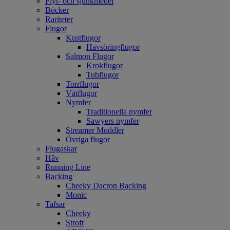
Flyt- och sjunkmedel
Böcker
Rariteter
Flugor
Kustflugor
Havsöringflugor
Salmon Flugor
Krokflugor
Tubflugor
Torrflugor
Våtflugor
Nymfer
Traditionella nymfer
Sawyers nymfer
Streamer Muddler
Övriga flugor
Flugaskar
Håv
Running Line
Backing
Cheeky Dacron Backing
Monic
Tafsar
Cheeky
Stroft