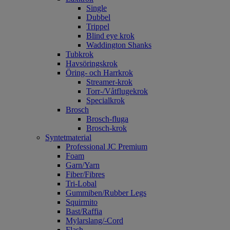
Single
Dubbel
Trippel
Blind eye krok
Waddington Shanks
Tubkrok
Havsöringskrok
Öring- och Harrkrok
Streamer-krok
Torr-/Våtflugekrok
Specialkrok
Brosch
Brosch-fluga
Brosch-krok
Syntetmaterial
Professional JC Premium
Foam
Garn/Yarn
Fiber/Fibres
Tri-Lobal
Gummiben/Rubber Legs
Squirmito
Bast/Raffia
Mylarslang/-Cord
Flash