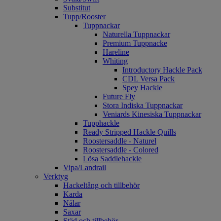
Substitut
Tupp/Rooster
Tuppnackar
Naturella Tuppnackar
Premium Tuppnacke
Hareline
Whiting
Introductory Hackle Pack
CDL Versa Pack
Spey Hackle
Future Fly
Stora Indiska Tuppnackar
Veniards Kinesiska Tuppnackar
Tupphackle
Ready Stripped Hackle Quills
Roostersaddle - Naturel
Roostersaddle - Colored
Lösa Saddlehackle
Vipa/Landrail
Verktyg
Hackeltång och tillbehör
Karda
Nålar
Saxar
Städ och tillbehör