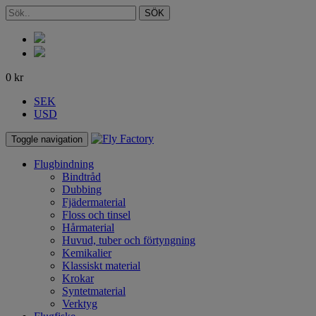
SÖK
0
kr
SEK
USD
Toggle navigation
Flugbindning
Bindtråd
Dubbing
Fjädermaterial
Floss och tinsel
Hårmaterial
Huvud, tuber och förtyngning
Kemikalier
Klassiskt material
Krokar
Syntetmaterial
Verktyg