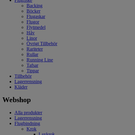
Flugfiske
Backing
Böcker
Flugaskar
Flugor
Flytmedel
Håv
Linor
Övrigt Tillbehör
Rariteter
Rullar
Running Line
Tafsar
Tippar
Tillbehör
Lagerrensning
Kläder
Webshop
Alla produkter
Lagerrensning
Flugbindning
Krok
Laxkrok