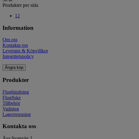
Produkter per sida
12
Information
Om oss
Kontakta oss
Leverans & Köpvillkor
Integritetspolicy
Ångra köp
Produkter
Flugbindning
Flugfiske
Tillbehör
Vadning
Lagerrensning
Kontakta oss
Åsa Svanväg 2