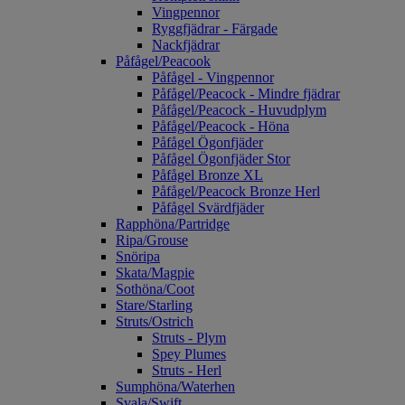
Vingpennor
Ryggfjädrar - Färgade
Nackfjädrar
Påfågel/Peacook
Påfågel - Vingpennor
Påfågel/Peacock - Mindre fjädrar
Påfågel/Peacock - Huvudplym
Påfågel/Peacock - Höna
Påfågel Ögonfjäder
Påfågel Ögonfjäder Stor
Påfågel Bronze XL
Påfågel/Peacock Bronze Herl
Påfågel Svärdfjäder
Rapphöna/Partridge
Ripa/Grouse
Snöripa
Skata/Magpie
Sothöna/Coot
Stare/Starling
Struts/Ostrich
Struts - Plym
Spey Plumes
Struts - Herl
Sumphöna/Waterhen
Svala/Swift