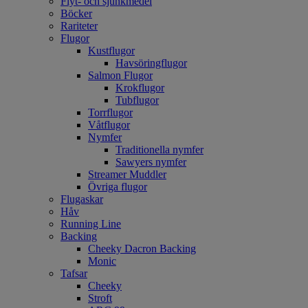
Flyt- och sjunkmedel
Böcker
Rariteter
Flugor
Kustflugor
Havsöringflugor
Salmon Flugor
Krokflugor
Tubflugor
Torrflugor
Våtflugor
Nymfer
Traditionella nymfer
Sawyers nymfer
Streamer Muddler
Övriga flugor
Flugaskar
Håv
Running Line
Backing
Cheeky Dacron Backing
Monic
Tafsar
Cheeky
Stroft