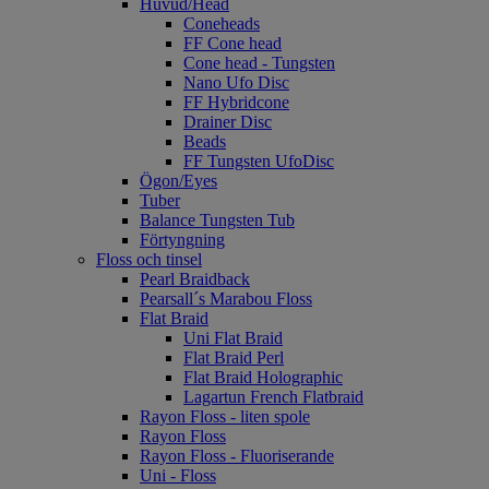
Huvud/Head
Coneheads
FF Cone head
Cone head - Tungsten
Nano Ufo Disc
FF Hybridcone
Drainer Disc
Beads
FF Tungsten UfoDisc
Ögon/Eyes
Tuber
Balance Tungsten Tub
Förtyngning
Floss och tinsel
Pearl Braidback
Pearsall´s Marabou Floss
Flat Braid
Uni Flat Braid
Flat Braid Perl
Flat Braid Holographic
Lagartun French Flatbraid
Rayon Floss - liten spole
Rayon Floss
Rayon Floss - Fluoriserande
Uni - Floss