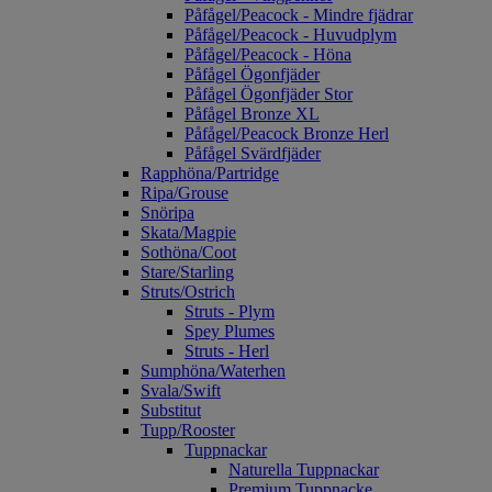
Påfågel/Peacock - Mindre fjädrar
Påfågel/Peacock - Huvudplym
Påfågel/Peacock - Höna
Påfågel Ögonfjäder
Påfågel Ögonfjäder Stor
Påfågel Bronze XL
Påfågel/Peacock Bronze Herl
Påfågel Svärdfjäder
Rapphöna/Partridge
Ripa/Grouse
Snöripa
Skata/Magpie
Sothöna/Coot
Stare/Starling
Struts/Ostrich
Struts - Plym
Spey Plumes
Struts - Herl
Sumphöna/Waterhen
Svala/Swift
Substitut
Tupp/Rooster
Tuppnackar
Naturella Tuppnackar
Premium Tuppnacke