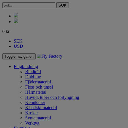
SÖK
0
kr
SEK
USD
Toggle navigation
Flugbindning
Bindtråd
Dubbing
Fjädermaterial
Floss och tinsel
Hårmaterial
Huvud, tuber och förtyngning
Kemikalier
Klassiskt material
Krokar
Syntetmaterial
Verktyg