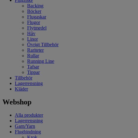
Flugfiske
Backing
Böcker
Flugaskar
Flugor
Flytmedel
Håv
Linor
Övrigt Tillbehör
Rariteter
Rullar
Running Line
Tafsar
Tippar
Tillbehör
Lagerrensning
Kläder
Webshop
Alla produkter
Lagerrensning
Garn/Yarn
Flugbindning
Krok