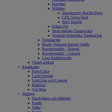
Hareline
Whiting
Introductory Hackle Pack
CDL Versa Pack
Spey Hackle
Future Fly
Stora Indiska Tuppnackar
Veniards Kinesiska Tuppnackar
Tupphackle
Ready Stripped Hackle Quills
Roostersaddle - Naturel
Roostersaddle - Colored
Lösa Saddlehackle
Vipa/Landrail
Kemikalier
Färg/Color
Lack/Varnish
Lim/Glue och Cement
RaidZap
Vax/Wax
Verktyg
Hackeltång och tillbehör
Karda
Nålar
Saxar