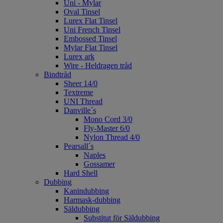
Uni - Mylar
Oval Tinsel
Lurex Flat Tinsel
Uni French Tinsel
Embossed Tinsel
Mylar Flat Tinsel
Lurex ark
Wire - Heldragen tråd
Bindtråd
Sheer 14/0
Textreme
UNI Thread
Danville´s
Mono Cord 3/0
Fly-Master 6/0
Nylon Thread 4/0
Pearsall´s
Naples
Gossamer
Hard Shell
Dubbing
Kanindubbing
Harmask-dubbing
Säldubbing
Substitut för Säldubbing