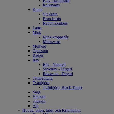
Kalv - kroppshår
Kalvsvans
Kanin
Vit kanin
Brun kanin
Rabbit Zonkers
Lama
Mink
Mink kroppshår
Minksvans
Mullvad
Opossum
Rådjur
Räv
Räv - Naturell
Silverräv - Färgad
Rävsvans - Färgad
Tempelhund
Tvättbjörn
Tvättbjörn, Black Tippet
Varg
Vildkatt
vildsvin
Älg
Huvud, ögon, tuber och förtyngning