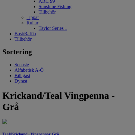
ARC 99
Sunshine Fishing
Tillbehör
Tippar
Rullar
Taylor Series 1
Bast/Raffia
Tillbehör
Sortering
Senaste
Alfabetisk A-Ö
Billigast
Dyrast
Krickand/Teal Vingpenna -
Grå
Teal/Krickand - Vingpennor, Grå