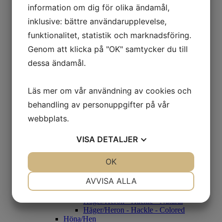
Rouen
information om dig för olika ändamål,
Beckasin/Snipe
inklusive: bättre användarupplevelse,
CDC
Condor
funktionalitet, statistik och marknadsföring.
Condor Genuin
Genom att klicka på "OK" samtycker du till
Condor Substitut
Fasan/Pheasant
dessa ändamål.
Fasantupp
Fasanhöna
Guldfasan
Läs mer om vår användning av cookies och
Grey Francolin
Black Francolin
behandling av personuppgifter på vår
Diamantfasan
webbplats.
Gås/Goose
Gås Skulderfjäder - Färgade
Gås Kroppsfjäder
VISA
DETALJER
Gås Goose Cosette
Gås Vingpennor - Naturell
JA
NEJ
OK
JA
NEJ
Gås Vingpennor- Färgade
Häger/Heron
NÖDVÄNDIG
INSTÄLLNINGAR
AVVISA ALLA
Häger/Heron - Black/White
Häger/Heron - Vingpenna
JA
NEJ
JA
NEJ
Häger/Heron - Hackle - Natural
Häger/Heron - Hackle - Colored
MARKNADSFÖRING
STATISTIK
Höna/Hen