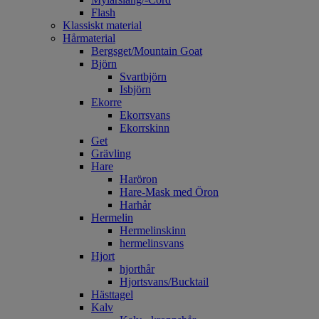
Flash
Klassiskt material
Hårmaterial
Bergsget/Mountain Goat
Björn
Svartbjörn
Isbjörn
Ekorre
Ekorrsvans
Ekorrskinn
Get
Grävling
Hare
Haröron
Hare-Mask med Öron
Harhår
Hermelin
Hermelinskinn
hermelinsvans
Hjort
hjorthår
Hjortsvans/Bucktail
Hästtagel
Kalv