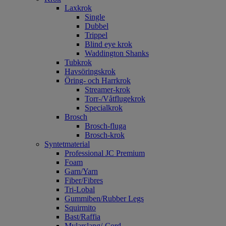
Laxkrok
Single
Dubbel
Trippel
Blind eye krok
Waddington Shanks
Tubkrok
Havsöringskrok
Öring- och Harrkrok
Streamer-krok
Torr-/Våtflugekrok
Specialkrok
Brosch
Brosch-fluga
Brosch-krok
Syntetmaterial
Professional JC Premium
Foam
Garn/Yarn
Fiber/Fibres
Tri-Lobal
Gummiben/Rubber Legs
Squirmito
Bast/Raffia
Mylarslang/-Cord