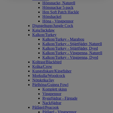
Hönsnacke, Naturell
Hönsnackar 5-pack
Hen Soft Patch Hackle
Hönshackel
Höna - Vingpennor
Djungeltupp/Jungle Cock
Kaja/Jackdaw
Kalkon/Turkey
Kalkon/Turkey - Marabou
Kalkon/Turkey - Stjärtfjäder, Naturell
Kalkon/Turkey - Stjärtfjäder, Dyed
Kalkon/Turkey - Vingpenna, Naturell
Kalkon/Turkey - Vingpenna, Dyed
Koltrast/Blackbird
Kråka/Crow
Kungsfiskare/Kingfisher
Morkulla/Woodcock
Nötskrika/Jay
Pärlhöna/Guinea Fowl
Komplett skinn
Vingpennor
Ryggfjädrar - Färgade
Nackfjädrar
Påfågel/Peacook
Påfågel - Vingpennor