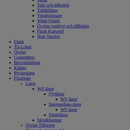
Städ och tillbehör
Trådhållare
Vingbrännare
Whip Finish
Övriga verktyg och tillbehör
Flash Karusell
Hair Stacker
Flash
Tri-Lobal
Övrigt
Gummiben
Bäverdubbing
Kläder
Mylarslang
Flugfiske
Linor
WF-linor
Flytlinor
WF-linor
Intermediate-linor
WF-linor
Sjunklinor
Skjutklumpar
Övrigt Tillbehör