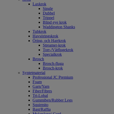
Laxkrok
Single
Dubbel
Trippel
Blind eye krok
Waddington Shanks
Tubkrok
Havsöringskrok
Öring- och Harrkrok
Streamer-krok
Torr-/Våtflugekrok
Specialkrok
Brosch
Brosch-fluga
Brosch-krok
Syntetmaterial
Professional JC Premium
Foam
Garn/Yarn
Fiber/Fibres
Tri-Lobal
Gummiben/Rubber Legs
Squirmito
Bast/Raffia
Mylarslang/-Cord