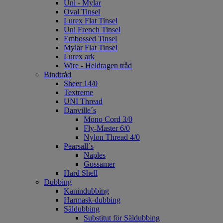
Uni - Mylar
Oval Tinsel
Lurex Flat Tinsel
Uni French Tinsel
Embossed Tinsel
Mylar Flat Tinsel
Lurex ark
Wire - Heldragen tråd
Bindtråd
Sheer 14/0
Textreme
UNI Thread
Danville´s
Mono Cord 3/0
Fly-Master 6/0
Nylon Thread 4/0
Pearsall´s
Naples
Gossamer
Hard Shell
Dubbing
Kanindubbing
Harmask-dubbing
Säldubbing
Substitut för Säldubbing