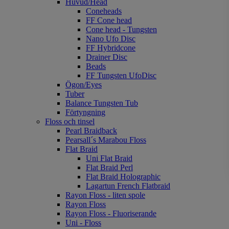
Huvud/Head
Coneheads
FF Cone head
Cone head - Tungsten
Nano Ufo Disc
FF Hybridcone
Drainer Disc
Beads
FF Tungsten UfoDisc
Ögon/Eyes
Tuber
Balance Tungsten Tub
Förtyngning
Floss och tinsel
Pearl Braidback
Pearsall´s Marabou Floss
Flat Braid
Uni Flat Braid
Flat Braid Perl
Flat Braid Holographic
Lagartun French Flatbraid
Rayon Floss - liten spole
Rayon Floss
Rayon Floss - Fluoriserande
Uni - Floss