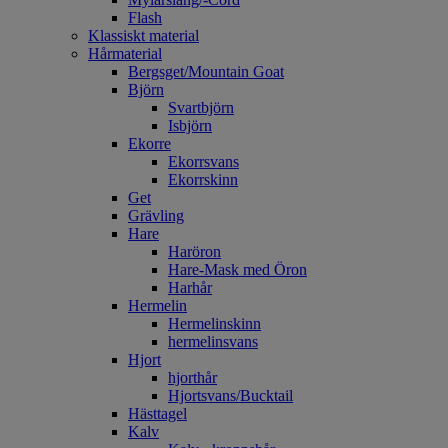
Flash
Klassiskt material
Hårmaterial
Bergsget/Mountain Goat
Björn
Svartbjörn
Isbjörn
Ekorre
Ekorrsvans
Ekorrskinn
Get
Grävling
Hare
Haröron
Hare-Mask med Öron
Harhår
Hermelin
Hermelinskinn
hermelinsvans
Hjort
hjorthår
Hjortsvans/Bucktail
Hästtagel
Kalv