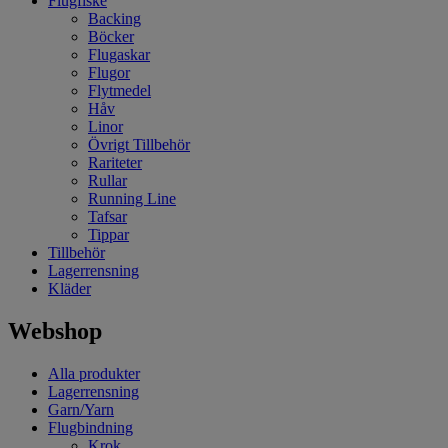
Flugfiske
Backing
Böcker
Flugaskar
Flugor
Flytmedel
Håv
Linor
Övrigt Tillbehör
Rariteter
Rullar
Running Line
Tafsar
Tippar
Tillbehör
Lagerrensning
Kläder
Webshop
Alla produkter
Lagerrensning
Garn/Yarn
Flugbindning
Krok