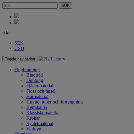
SÖK
0
kr
SEK
USD
Toggle navigation
Flugbindning
Bindtråd
Dubbing
Fjädermaterial
Floss och tinsel
Hårmaterial
Huvud, tuber och förtyngning
Kemikalier
Klassiskt material
Krokar
Syntetmaterial
Verktyg