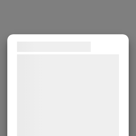
Samtykke til cookies
Vi og vores samarbejdspartnere bruger
teknologier, herunder cookies, til at
indsamle oplysninger om dig til forskellige
formål, herunder: Tilpasning af annoncering,
bedre brugeroplevelse, funktionalitet,
statistik og marketing. Disse oplysninger
kan blive delt med annoncerings- og
analysepartnere, som kan kombinere dem
med data, du tidligere har givet dem eller
de har indsamlet gennem din brug af deres