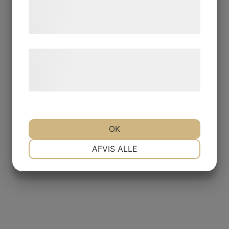
tjenester. Ved at klikke på 'OK' giver du
samtykke til disse formål.
Læs mere om vores brug af cookies og
behandling af persondata på vores
hjemmeside.
OK
NØDVENDIGE
PRÆFERENCER
AFVIS ALLE
MARKETING
STATISTIK