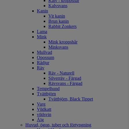
Kalv - kroppshår
Kalvsvans
Kanin
Vit kanin
Brun kanin
Rabbit Zonkers
Lama
Mink
Mink kroppshår
Minksvans
Mullvad
Opossum
Rådjur
Räv
Räv - Naturell
Silverräv - Färgad
Rävsvans - Färgad
Tempelhund
Tvättbjörn
Tvättbjörn, Black Tippet
Varg
Vildkatt
vildsvin
Älg
Huvud, ögon, tuber och förtyngning