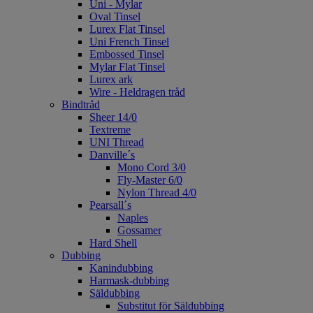
Uni - Mylar
Oval Tinsel
Lurex Flat Tinsel
Uni French Tinsel
Embossed Tinsel
Mylar Flat Tinsel
Lurex ark
Wire - Heldragen tråd
Bindtråd
Sheer 14/0
Textreme
UNI Thread
Danville´s
Mono Cord 3/0
Fly-Master 6/0
Nylon Thread 4/0
Pearsall´s
Naples
Gossamer
Hard Shell
Dubbing
Kanindubbing
Harmask-dubbing
Säldubbing
Substitut för Säldubbing