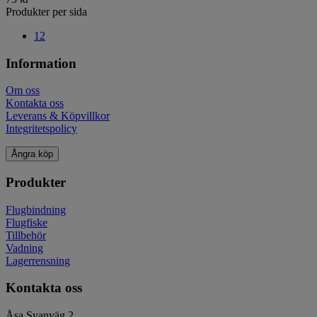
Produkter per sida
12
Information
Om oss
Kontakta oss
Leverans & Köpvillkor
Integritetspolicy
Ångra köp
Produkter
Flugbindning
Flugfiske
Tillbehör
Vadning
Lagerrensning
Kontakta oss
Åsa Svanväg 2