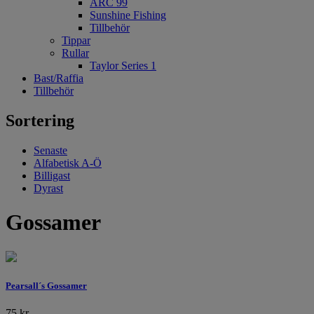
ARC 99
Sunshine Fishing
Tillbehör
Tippar
Rullar
Taylor Series 1
Bast/Raffia
Tillbehör
Sortering
Senaste
Alfabetisk A-Ö
Billigast
Dyrast
Gossamer
Pearsall´s Gossamer
75
kr