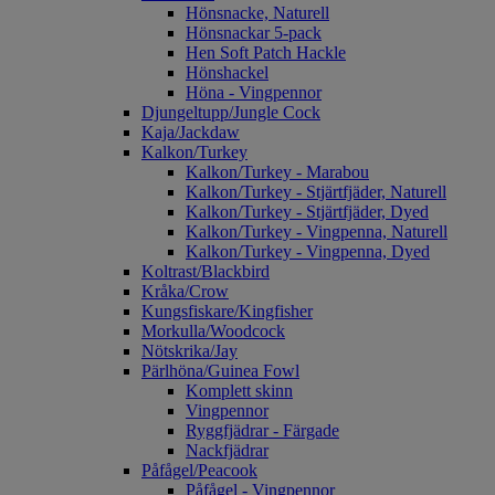
Hönsnacke, Naturell
Hönsnackar 5-pack
Hen Soft Patch Hackle
Hönshackel
Höna - Vingpennor
Djungeltupp/Jungle Cock
Kaja/Jackdaw
Kalkon/Turkey
Kalkon/Turkey - Marabou
Kalkon/Turkey - Stjärtfjäder, Naturell
Kalkon/Turkey - Stjärtfjäder, Dyed
Kalkon/Turkey - Vingpenna, Naturell
Kalkon/Turkey - Vingpenna, Dyed
Koltrast/Blackbird
Kråka/Crow
Kungsfiskare/Kingfisher
Morkulla/Woodcock
Nötskrika/Jay
Pärlhöna/Guinea Fowl
Komplett skinn
Vingpennor
Ryggfjädrar - Färgade
Nackfjädrar
Påfågel/Peacook
Påfågel - Vingpennor