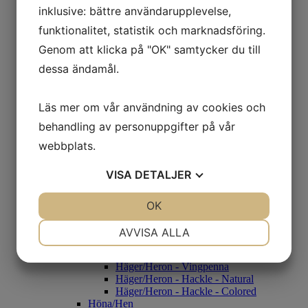
Rouen
inklusive: bättre användarupplevelse,
Beckasin/Snipe
funktionalitet, statistik och marknadsföring.
CDC
Condor
Genom att klicka på "OK" samtycker du till
Condor Genuin
dessa ändamål.
Condor Substitut
Fasan/Pheasant
Fasantupp
Fasanhöna
Läs mer om vår användning av cookies och
Guldfasan
behandling av personuppgifter på vår
Grey Francolin
Black Francolin
webbplats.
Diamantfasan
Gås/Goose
VISA
DETALJER
Gås Skulderfjäder - Färgade
Gås Kroppsfjäder
JA
NEJ
OK
JA
NEJ
Gås Goose Cosette
Gås Vingpennor - Naturell
NÖDVÄNDIG
INSTÄLLNINGAR
Gås Vingpennor- Färgade
AVVISA ALLA
Häger/Heron
JA
NEJ
JA
NEJ
Häger/Heron - Black/White
Häger/Heron - Vingpenna
MARKNADSFÖRING
STATISTIK
Häger/Heron - Hackle - Natural
Häger/Heron - Hackle - Colored
Höna/Hen