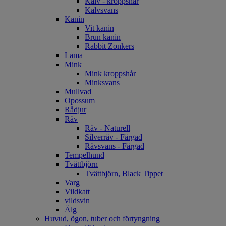
Kalv - kroppshår
Kalvsvans
Kanin
Vit kanin
Brun kanin
Rabbit Zonkers
Lama
Mink
Mink kroppshår
Minksvans
Mullvad
Opossum
Rådjur
Räv
Räv - Naturell
Silverräv - Färgad
Rävsvans - Färgad
Tempelhund
Tvättbjörn
Tvättbjörn, Black Tippet
Varg
Vildkatt
vildsvin
Älg
Huvud, ögon, tuber och förtyngning