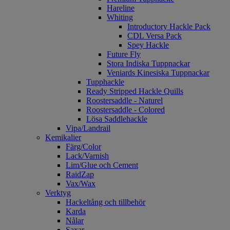
Hareline
Whiting
Introductory Hackle Pack
CDL Versa Pack
Spey Hackle
Future Fly
Stora Indiska Tuppnackar
Veniards Kinesiska Tuppnackar
Tupphackle
Ready Stripped Hackle Quills
Roostersaddle - Naturel
Roostersaddle - Colored
Lösa Saddlehackle
Vipa/Landrail
Kemikalier
Färg/Color
Lack/Varnish
Lim/Glue och Cement
RaidZap
Vax/Wax
Verktyg
Hackeltång och tillbehör
Karda
Nålar
Saxar