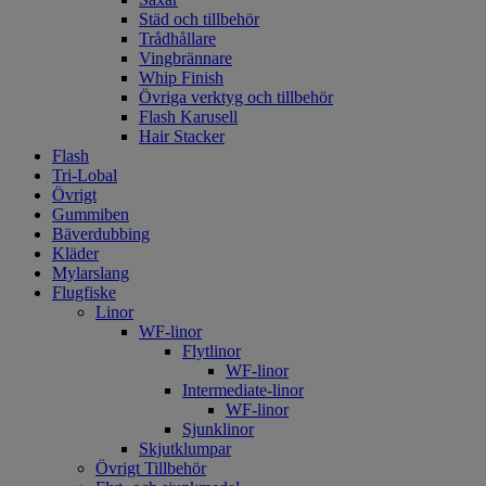
Städ och tillbehör
Trådhållare
Vingbrännare
Whip Finish
Övriga verktyg och tillbehör
Flash Karusell
Hair Stacker
Flash
Tri-Lobal
Övrigt
Gummiben
Bäverdubbing
Kläder
Mylarslang
Flugfiske
Linor
WF-linor
Flytlinor
WF-linor
Intermediate-linor
WF-linor
Sjunklinor
Skjutklumpar
Övrigt Tillbehör