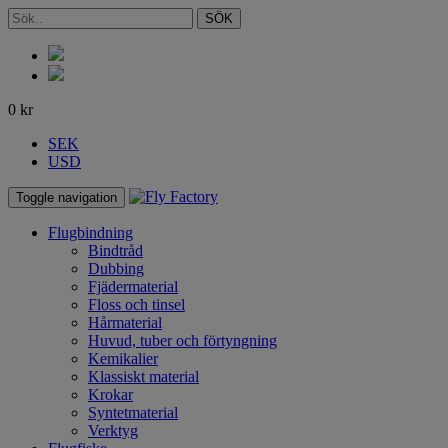
SÖK
0
kr
SEK
USD
Toggle navigation
Flugbindning
Bindtråd
Dubbing
Fjädermaterial
Floss och tinsel
Hårmaterial
Huvud, tuber och förtyngning
Kemikalier
Klassiskt material
Krokar
Syntetmaterial
Verktyg