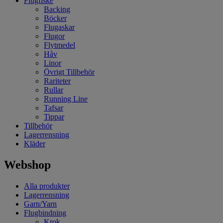
Flugfiske
Backing
Böcker
Flugaskar
Flugor
Flytmedel
Håv
Linor
Övrigt Tillbehör
Rariteter
Rullar
Running Line
Tafsar
Tippar
Tillbehör
Lagerrensning
Kläder
Webshop
Alla produkter
Lagerrensning
Garn/Yarn
Flugbindning
Krok