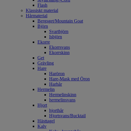
Flash
Klassiskt material
Hårmaterial
Bergsget/Mountain Goat
Björn
Svartbjörn
Isbjörn
Ekorre
Ekorrsvans
Ekorrskinn
Get
Grävling
Hare
Haröron
Hare-Mask med Öron
Harhår
Hermelin
Hermelinskinn
hermelinsvans
Hjort
hjorthår
Hjortsvans/Bucktail
Hästtagel
Kalv