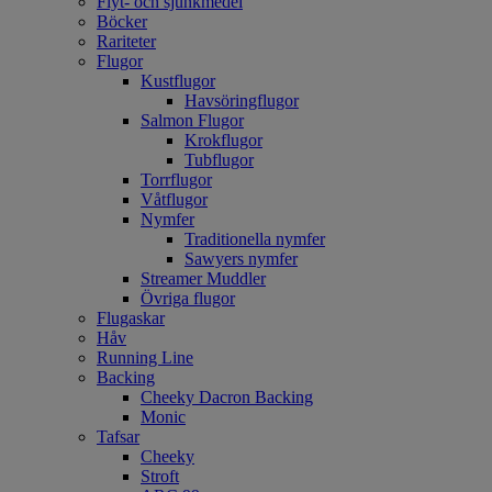
Flyt- och sjunkmedel
Böcker
Rariteter
Flugor
Kustflugor
Havsöringflugor
Salmon Flugor
Krokflugor
Tubflugor
Torrflugor
Våtflugor
Nymfer
Traditionella nymfer
Sawyers nymfer
Streamer Muddler
Övriga flugor
Flugaskar
Håv
Running Line
Backing
Cheeky Dacron Backing
Monic
Tafsar
Cheeky
Stroft