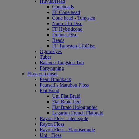
Huvud/Head
Coneheads
FF Cone head
Cone head - Tungsten
Nano Ufo Disc
FF Hybridcone
Drainer Disc
Beads
FF Tungsten UfoDisc
Ögon/Eyes
Tuber
Balance Tungsten Tub
Förtyngning
Floss och tinsel
Pearl Braidback
Pearsall´s Marabou Floss
Flat Braid
Uni Flat Braid
Flat Braid Perl
Flat Braid Holographic
Lagartun French Flatbraid
Rayon Floss - liten spole
Rayon Floss
Rayon Floss - Fluoriserande
Uni - Floss