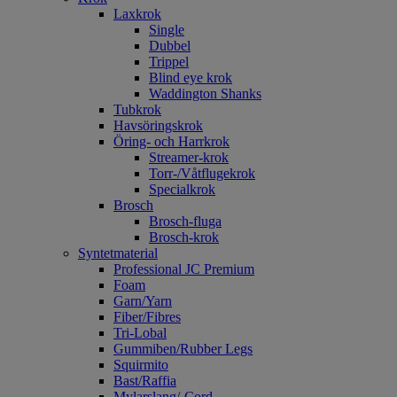
Laxkrok
Single
Dubbel
Trippel
Blind eye krok
Waddington Shanks
Tubkrok
Havsöringskrok
Öring- och Harrkrok
Streamer-krok
Torr-/Våtflugekrok
Specialkrok
Brosch
Brosch-fluga
Brosch-krok
Syntetmaterial
Professional JC Premium
Foam
Garn/Yarn
Fiber/Fibres
Tri-Lobal
Gummiben/Rubber Legs
Squirmito
Bast/Raffia
Mylarslang/-Cord