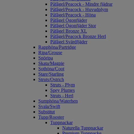
Påfågel/Peacock - Mindre fjädrar
Påfågel/Peacock - Huvudplym
Påfågel/Peacock - Höna
Påfågel Ögonfjäder
Påfågel Ögonfjäder Stor
Påfågel Bronze XL
Påfågel/Peacock Bronze Herl
Påfågel Svärdfjäder
Rapphöna/Partridge
Ripa/Grouse
Snöripa
Skata/Magpie
Sothöna/Coot
Stare/Starling
Struts/Ostrich
Struts - Plym
Spey Plumes
Struts - Herl
Sumphöna/Waterhen
Svala/Swift
Substitut
Tupp/Rooster
Tuppnackar
Naturella Tuppnackar
Premium Tuppnacke