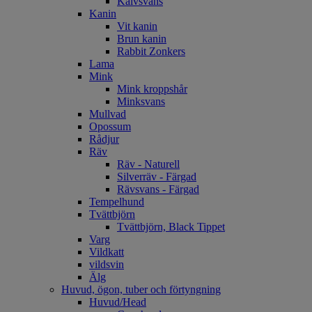
Kalvsvans
Kanin
Vit kanin
Brun kanin
Rabbit Zonkers
Lama
Mink
Mink kroppshår
Minksvans
Mullvad
Opossum
Rådjur
Räv
Räv - Naturell
Silverräv - Färgad
Rävsvans - Färgad
Tempelhund
Tvättbjörn
Tvättbjörn, Black Tippet
Varg
Vildkatt
vildsvin
Älg
Huvud, ögon, tuber och förtyngning
Huvud/Head