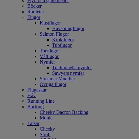
Flyt- och sjunkmedel
Böcker
Rariteter
Flugor
Kustflugor
Havsöringflugor
Salmon Flugor
Krokflugor
Tubflugor
Torrflugor
Våtflugor
Nymfer
Traditionella nymfer
Sawyers nymfer
Streamer Muddler
Övriga flugor
Flugaskar
Håv
Running Line
Backing
Cheeky Dacron Backing
Monic
Tafsar
Cheeky
Stroft