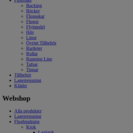
Flugfiske
Backing
Böcker
Flugaskar
Flugor
Flytmedel
Håv
Linor
Övrigt Tillbehör
Rariteter
Rullar
Running Line
Tafsar
Tippar
Tillbehör
Lagerrensning
Kläder
Webshop
Alla produkter
Lagerrensning
Flugbindning
Krok
Laxkrok