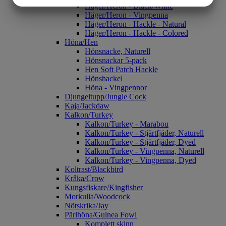
Häger/Heron - Black/White
Häger/Heron - Vingpenna
MARKETING
STATISTIK
Häger/Heron - Hackle - Natural
Häger/Heron - Hackle - Colored
Höna/Hen
Hönsnacke, Naturell
Hönsnackar 5-pack
Hen Soft Patch Hackle
Hönshackel
Höna - Vingpennor
Djungeltupp/Jungle Cock
Kaja/Jackdaw
Kalkon/Turkey
Kalkon/Turkey - Marabou
Kalkon/Turkey - Stjärtfjäder, Naturell
Kalkon/Turkey - Stjärtfjäder, Dyed
Kalkon/Turkey - Vingpenna, Naturell
Kalkon/Turkey - Vingpenna, Dyed
Koltrast/Blackbird
Kråka/Crow
Kungsfiskare/Kingfisher
Morkulla/Woodcock
Nötskrika/Jay
Pärlhöna/Guinea Fowl
Komplett skinn