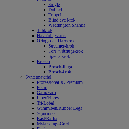
Single
Dubbel
Trippel
Blind eye krok
Waddington Shanks
Tubkrok
Havsöringskrok
Öring- och Harrkrok
Streamer-krok
Torr-/Våtflugekrok
Specialkrok
Brosch
Brosch-fluga
Brosch-krok
Syntetmaterial
Professional JC Premium
Foam
Garn/Yarn
Fiber/Fibres
Tri-Lobal
Gummiben/Rubber Legs
Squirmito
Bast/Raffia
Mylarslang/-Cord
Flash