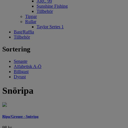
ARC 99
Sunshine Fishing
Tillbehör
Tippar
Rullar
Taylor Series 1
Bast/Raffia
Tillbehör
Sortering
Senaste
Alfabetisk A-Ö
Billigast
Dyrast
Snöripa
Ripa/Grouse - Snöripa
98
kr