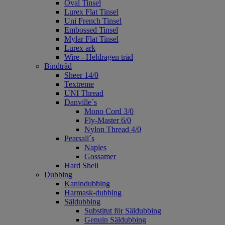
Oval Tinsel
Lurex Flat Tinsel
Uni French Tinsel
Embossed Tinsel
Mylar Flat Tinsel
Lurex ark
Wire - Heldragen tråd
Bindtråd
Sheer 14/0
Textreme
UNI Thread
Danville´s
Mono Cord 3/0
Fly-Master 6/0
Nylon Thread 4/0
Pearsall´s
Naples
Gossamer
Hard Shell
Dubbing
Kanindubbing
Harmask-dubbing
Säldubbing
Substitut för Säldubbing
Genuin Säldubbing