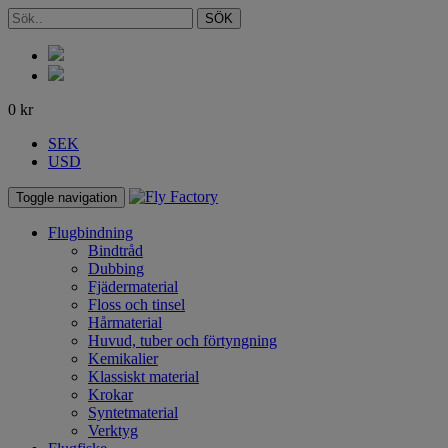
SÖK
0
kr
SEK
USD
Toggle navigation
Flugbindning
Bindtråd
Dubbing
Fjädermaterial
Floss och tinsel
Hårmaterial
Huvud, tuber och förtyngning
Kemikalier
Klassiskt material
Krokar
Syntetmaterial
Verktyg