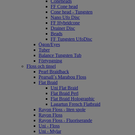
Coneheads
FF Cone head
Cone head - Tungsten
Nano Ufo Disc
FF Hybridcone
Drainer Disc
Beads
FF Tungsten UfoDisc
Ögon/Eyes
Tuber
Balance Tungsten Tub
Förtyngning
Floss och tinsel
Pearl Braidback
Pearsall´s Marabou Floss
Flat Braid
Uni Flat Braid
Flat Braid Perl
Flat Braid Holographic
Lagartun French Flatbraid
Rayon Floss - liten spole
Rayon Floss
Rayon Floss - Fluoriserande
Uni - Floss
Uni - Mylar