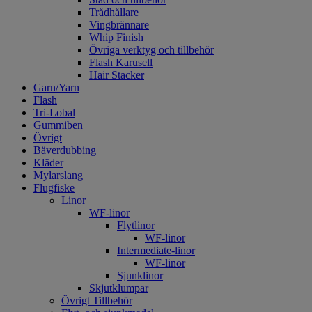
Trådhållare
Vingbrännare
Whip Finish
Övriga verktyg och tillbehör
Flash Karusell
Hair Stacker
Garn/Yarn
Flash
Tri-Lobal
Gummiben
Övrigt
Bäverdubbing
Kläder
Mylarslang
Flugfiske
Linor
WF-linor
Flytlinor
WF-linor
Intermediate-linor
WF-linor
Sjunklinor
Skjutklumpar
Övrigt Tillbehör