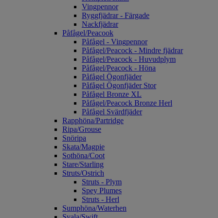
Vingpennor
Ryggfjädrar - Färgade
Nackfjädrar
Påfågel/Peacook
Påfågel - Vingpennor
Påfågel/Peacock - Mindre fjädrar
Påfågel/Peacock - Huvudplym
Påfågel/Peacock - Höna
Påfågel Ögonfjäder
Påfågel Ögonfjäder Stor
Påfågel Bronze XL
Påfågel/Peacock Bronze Herl
Påfågel Svärdfjäder
Rapphöna/Partridge
Ripa/Grouse
Snöripa
Skata/Magpie
Sothöna/Coot
Stare/Starling
Struts/Ostrich
Struts - Plym
Spey Plumes
Struts - Herl
Sumphöna/Waterhen
Svala/Swift