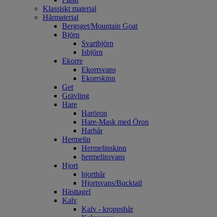
Klassiskt material
Hårmaterial
Bergsget/Mountain Goat
Björn
Svartbjörn
Isbjörn
Ekorre
Ekorrsvans
Ekorrskinn
Get
Grävling
Hare
Haröron
Hare-Mask med Öron
Harhår
Hermelin
Hermelinskinn
hermelinsvans
Hjort
hjorthår
Hjortsvans/Bucktail
Hästtagel
Kalv
Kalv - kroppshår