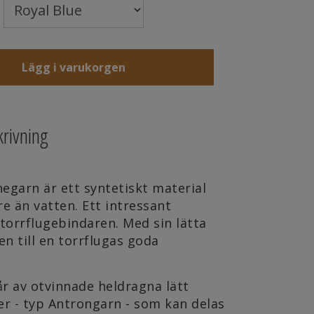
Lägg i varukorgen
rivning
egarn är ett syntetiskt material
re än vatten. Ett intressant
 torrflugebindaren. Med sin lätta
en till en torrflugas goda
.
r av otvinnade heldragna lätt
er - typ Antrongarn - som kan delas