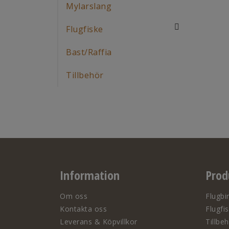
Mylarslang
Flugfiske
Bast/Raffia
Tillbehör
Information
Prod
Om oss
Flugbi
Kontakta oss
Flugfi
Leverans & Köpvillkor
Tillbe