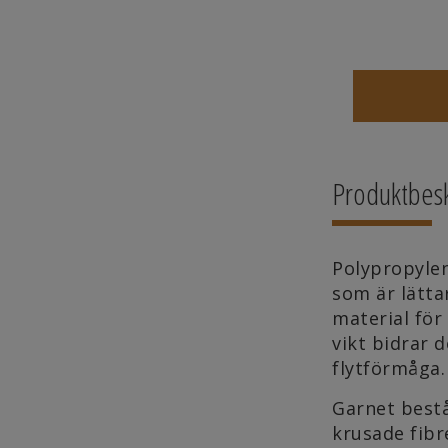
Produktbesk
Polypropylen
som är lätta
material för
vikt bidrar d
flytförmåga
Garnet bestå
krusade fibr