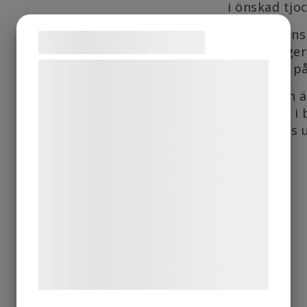
i önskad tjo
Garnet finns
Samtykke til cookies
färgerna ger 
det lindas p
Vi og vores samarbejdspartnere bruger
teknologier, herunder cookies, til at
Detta garn 
indsamle oplysninger om dig til forskellige
det klipps i 
formål, herunder: Tilpasning af annoncering,
sedan rivas 
bedre brugeroplevelse, funktionalitet,
statistik og marketing. Disse oplysninger
kan blive delt med annoncerings- og
analysepartnere, som kan kombinere dem
med data, du tidligere har givet dem eller
de har indsamlet gennem din brug af deres
tjenester. Ved at klikke på 'OK' giver du
samtykke til disse formål.