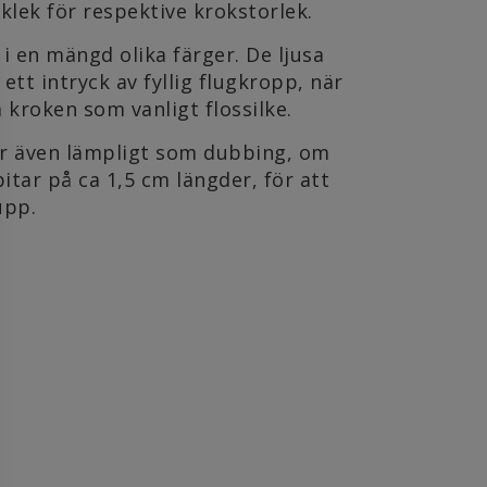
cklek för respektive krokstorlek.
 i en mängd olika färger. De ljusa
ett intryck av fyllig flugkropp, när
å kroken som vanligt flossilke.
är även lämpligt som dubbing, om
bitar på ca 1,5 cm längder, för att
upp.