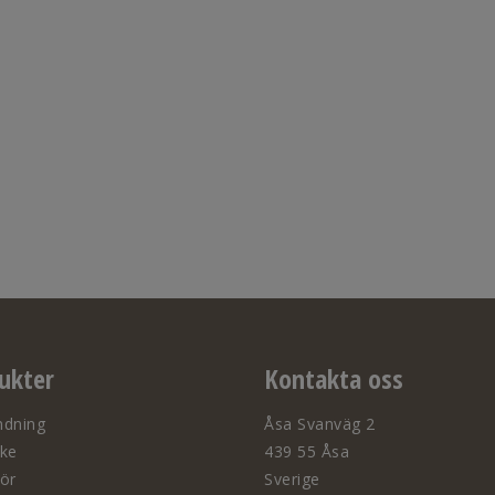
ukter
Kontakta oss
ndning
Åsa Svanväg 2
ske
439 55 Åsa
hör
Sverige