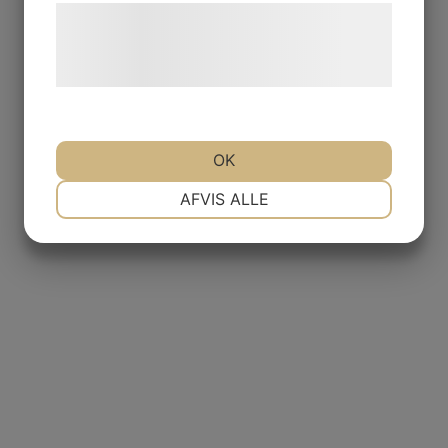
Læs mere om vores brug af cookies og
behandling af persondata på vores
hjemmeside.
OK
NØDVENDIGE
PRÆFERENCER
AFVIS ALLE
MARKETING
STATISTIK