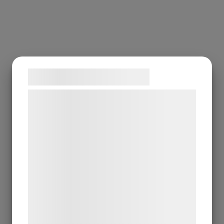
Samtykke til cookies
Vi og vores samarbejdspartnere bruger
teknologier, herunder cookies, til at
indsamle oplysninger om dig til forskellige
formål, herunder: Tilpasning af annoncering,
bedre brugeroplevelse, funktionalitet,
statistik og marketing. Disse oplysninger
kan blive delt med annoncerings- og
analysepartnere, som kan kombinere dem
med data, du tidligere har givet dem eller
de har indsamlet gennem din brug af deres