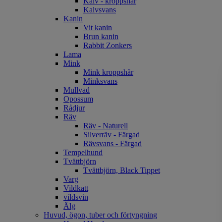
Kalv - kroppshår
Kalvsvans
Kanin
Vit kanin
Brun kanin
Rabbit Zonkers
Lama
Mink
Mink kroppshår
Minksvans
Mullvad
Opossum
Rådjur
Räv
Räv - Naturell
Silverräv - Färgad
Rävsvans - Färgad
Tempelhund
Tvättbjörn
Tvättbjörn, Black Tippet
Varg
Vildkatt
vildsvin
Älg
Huvud, ögon, tuber och förtyngning