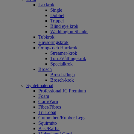
Laxkrok
Single
Dubbel
Trippel
Blind eye krok
Waddington Shanks
Tubkrok
Havsöringskrok
Öring- och Harrkrok
Streamer-krok
Torr-/Våtflugekrok
Specialkrok
Brosch
Brosch-fluga
Brosch-krok
Syntetmaterial
Professional JC Premium
Foam
Garn/Yarn
Fiber/Fibres
Tri-Lobal
Gummiben/Rubber Legs
Squirmito
Bast/Raffia
Mylarslang/-Cord