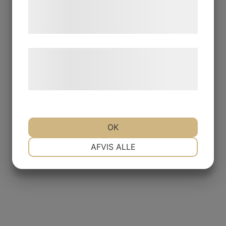
tjenester. Ved at klikke på 'OK' giver du
samtykke til disse formål.
Læs mere om vores brug af cookies og
behandling af persondata på vores
hjemmeside.
OK
NØDVENDIGE
PRÆFERENCER
AFVIS ALLE
MARKETING
STATISTIK