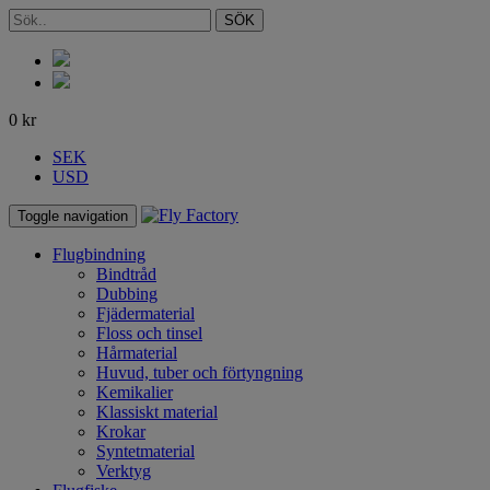
SÖK
0
kr
SEK
USD
Toggle navigation
Flugbindning
Bindtråd
Dubbing
Fjädermaterial
Floss och tinsel
Hårmaterial
Huvud, tuber och förtyngning
Kemikalier
Klassiskt material
Krokar
Syntetmaterial
Verktyg