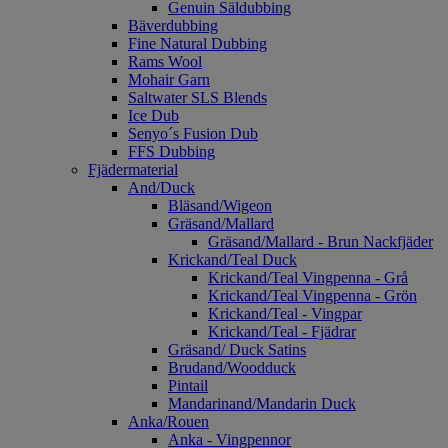
Genuin Säldubbing
Bäverdubbing
Fine Natural Dubbing
Rams Wool
Mohair Garn
Saltwater SLS Blends
Ice Dub
Senyo´s Fusion Dub
FFS Dubbing
Fjädermaterial
And/Duck
Bläsand/Wigeon
Gräsand/Mallard
Gräsand/Mallard - Brun Nackfjäder
Krickand/Teal Duck
Krickand/Teal Vingpenna - Grå
Krickand/Teal Vingpenna - Grön
Krickand/Teal - Vingpar
Krickand/Teal - Fjädrar
Gräsand/ Duck Satins
Brudand/Woodduck
Pintail
Mandarinand/Mandarin Duck
Anka/Rouen
Anka - Vingpennor