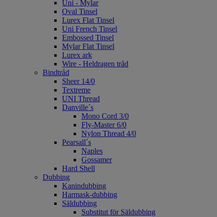
Uni - Mylar
Oval Tinsel
Lurex Flat Tinsel
Uni French Tinsel
Embossed Tinsel
Mylar Flat Tinsel
Lurex ark
Wire - Heldragen tråd
Bindtråd
Sheer 14/0
Textreme
UNI Thread
Danville´s
Mono Cord 3/0
Fly-Master 6/0
Nylon Thread 4/0
Pearsall´s
Naples
Gossamer
Hard Shell
Dubbing
Kanindubbing
Harmask-dubbing
Säldubbing
Substitut för Säldubbing