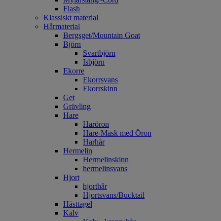
Flash
Klassiskt material
Hårmaterial
Bergsget/Mountain Goat
Björn
Svartbjörn
Isbjörn
Ekorre
Ekorrsvans
Ekorrskinn
Get
Grävling
Hare
Haröron
Hare-Mask med Öron
Harhår
Hermelin
Hermelinskinn
hermelinsvans
Hjort
hjorthår
Hjortsvans/Bucktail
Hästtagel
Kalv