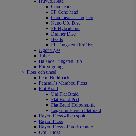
Huvud/Head
Coneheads
FF Cone head
Cone head - Tungsten
Nano Ufo Disc
FF Hybridcone
Drainer Disc
Beads
FF Tungsten UfoDisc
Ögon/Eyes
Tuber
Balance Tungsten Tub
Förtyngning
Floss och tinsel
Pearl Braidback
Pearsall´s Marabou Floss
Flat Braid
Uni Flat Braid
Flat Braid Perl
Flat Braid Holographic
Lagartun French Flatbraid
Rayon Floss - liten spole
Rayon Floss
Rayon Floss - Fluoriserande
Uni - Floss