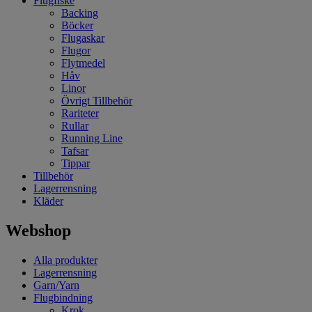
Flugfiske
Backing
Böcker
Flugaskar
Flugor
Flytmedel
Håv
Linor
Övrigt Tillbehör
Rariteter
Rullar
Running Line
Tafsar
Tippar
Tillbehör
Lagerrensning
Kläder
Webshop
Alla produkter
Lagerrensning
Garn/Yarn
Flugbindning
Krok