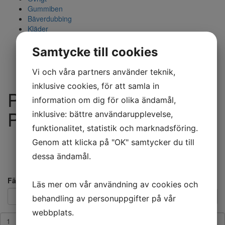
Gummiben
Bäverdubbing
Kläder
Mylarslang
Flugfiske
Samtycke till cookies
Bast/Raffia
Tillbehör
Vi och våra partners använder teknik,
inklusive cookies, för att samla in
Poly Garn/Poly Yarn -
information om dig för olika ändamål,
Pink
inklusive: bättre användarupplevelse,
funktionalitet, statistik och marknadsföring.
30
kr
Genom att klicka på "OK" samtycker du till
dessa ändamål.
Inkl. moms
Artikelnummer: 12-513-PI
Färg
Läs mer om vår användning av cookies och
behandling av personuppgifter på vår
webbplats.