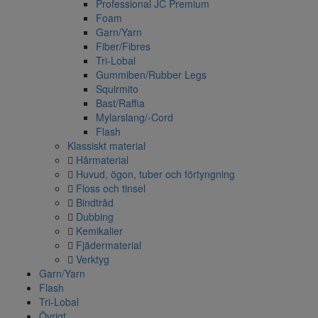
Professional JC Premium
Foam
Garn/Yarn
Fiber/Fibres
Tri-Lobal
Gummiben/Rubber Legs
Squirmito
Bast/Raffia
Mylarslang/-Cord
Flash
Klassiskt material
Hårmaterial
Huvud, ögon, tuber och förtyngning
Floss och tinsel
Bindtråd
Dubbing
Kemikalier
Fjädermaterial
Verktyg
Garn/Yarn
Flash
Tri-Lobal
Övrigt