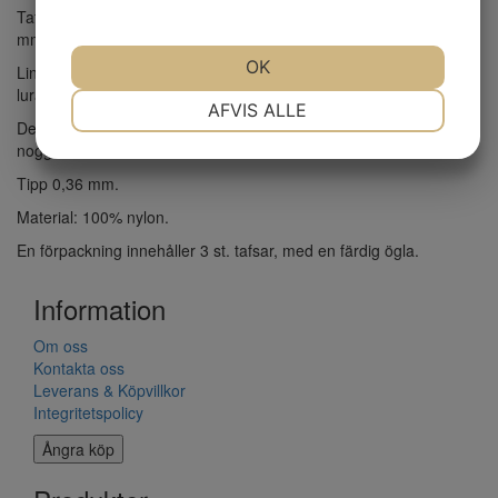
Tafsen passar bra till Streamers, Big Game, General, Poppers
mm.
OK
Linan är nötningsbeständig och låga siktledare kan hjälpa dig att
lura försiktiga fiskar.
NØDVENDIGE
PRÆFERENCER
AFVIS ALLE
Den unika avsmalningen på tafsen förbättrar omsättningen och
noggrannheten - även i hård vind.
MARKETING
STATISTIK
Tipp 0,36 mm.
Material: 100% nylon.
En förpackning innehåller 3 st. tafsar, med en färdig ögla.
Information
Om oss
Kontakta oss
Leverans & Köpvillkor
Integritetspolicy
Ångra köp