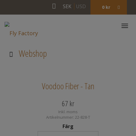
SEK
USD
0
kr
Togg
navi
Webshop
Voodoo Fiber - Tan
67
kr
Inkl. moms
Artikelnummer: 22-828-T
Färg