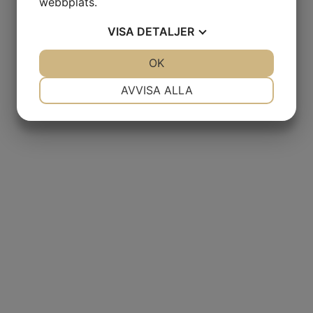
webbplats.
VISA
DETALJER
JA
NEJ
OK
JA
NEJ
NÖDVÄNDIG
INSTÄLLNINGAR
AVVISA ALLA
JA
NEJ
JA
NEJ
MARKNADSFÖRING
STATISTIK