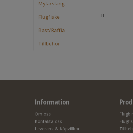
Mylarslang
Flugfiske
Bast/Raffia
Tillbehör
Information
Prod
Om oss
Flugbi
Kontakta oss
Flugfi
Leverans & Köpvillkor
Tillbe