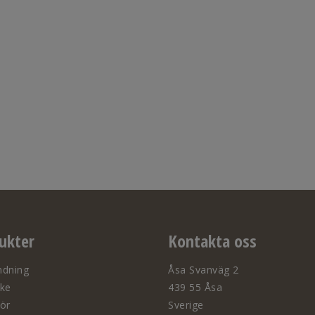
ukter
Kontakta oss
ndning
Åsa Svanväg 2
ske
439 55 Åsa
hör
Sverige