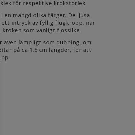
cklek för respektive krokstorlek.
 i en mängd olika färger. De ljusa
ett intryck av fyllig flugkropp, när
å kroken som vanligt flossilke.
är även lämpligt som dubbing, om
bitar på ca 1,5 cm längder, för att
upp.