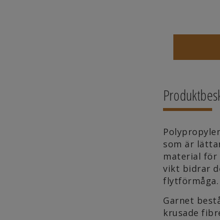
Produktbesk
Polypropylen
som är lätta
material för
vikt bidrar d
flytförmåga
Garnet bestå
krusade fibr