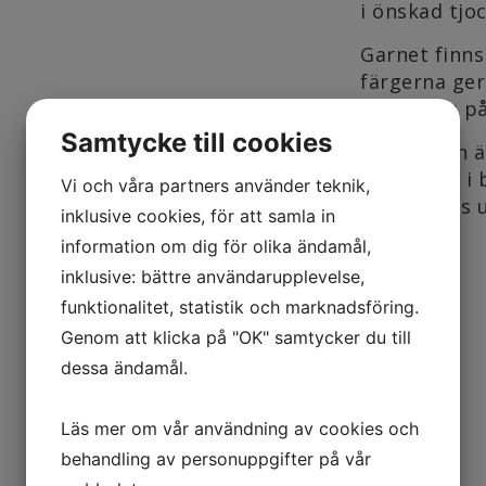
i önskad tjo
Garnet finns
färgerna ger 
det lindas p
Samtycke till cookies
Detta garn 
det klipps i 
Vi och våra partners använder teknik,
sedan rivas 
inklusive cookies, för att samla in
information om dig för olika ändamål,
inklusive: bättre användarupplevelse,
funktionalitet, statistik och marknadsföring.
Genom att klicka på "OK" samtycker du till
dessa ändamål.
Läs mer om vår användning av cookies och
behandling av personuppgifter på vår