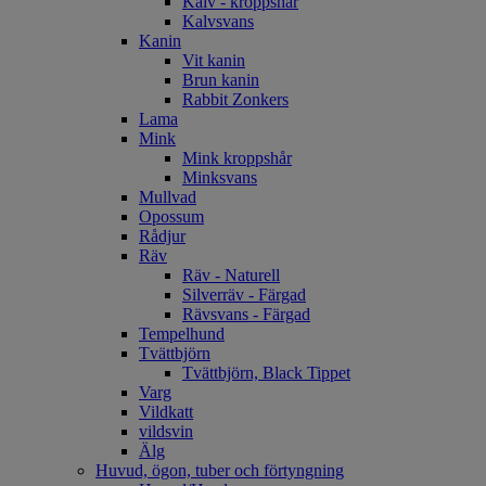
Kalv - kroppshår
Kalvsvans
Kanin
Vit kanin
Brun kanin
Rabbit Zonkers
Lama
Mink
Mink kroppshår
Minksvans
Mullvad
Opossum
Rådjur
Räv
Räv - Naturell
Silverräv - Färgad
Rävsvans - Färgad
Tempelhund
Tvättbjörn
Tvättbjörn, Black Tippet
Varg
Vildkatt
vildsvin
Älg
Huvud, ögon, tuber och förtyngning