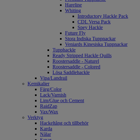
Hareline
Whiting
Introductory Hackle Pack
CDL Versa Pack
Spey Hackle
Future Fly
Stora Indiska Tuppnackar
Veniards Kinesiska Tuppnackar
Tupphackle
Ready Stripped Hackle Quills
Roostersaddle - Naturel
Roostersaddle - Colored
Lösa Saddlehackle
Vipa/Landrail
Kemikalier
Färg/Color
Lack/Varnish
Lim/Glue och Cement
RaidZap
Vax/Wax
Verktyg
Hackeltång och tillbehör
Karda
Nålar
Saxar