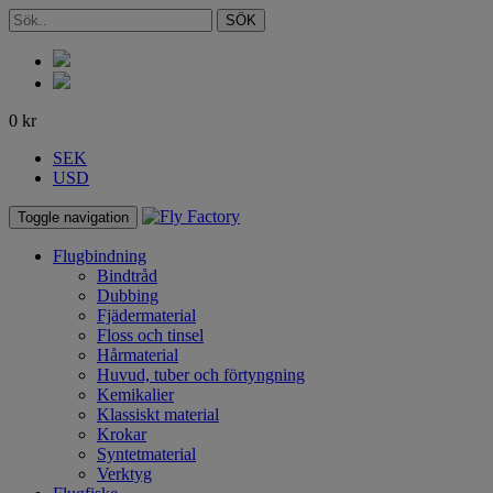
SÖK
0
kr
SEK
USD
Toggle navigation
Flugbindning
Bindtråd
Dubbing
Fjädermaterial
Floss och tinsel
Hårmaterial
Huvud, tuber och förtyngning
Kemikalier
Klassiskt material
Krokar
Syntetmaterial
Verktyg