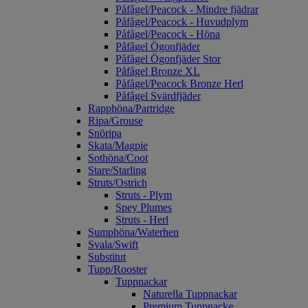
Påfågel/Peacock - Mindre fjädrar
Påfågel/Peacock - Huvudplym
Påfågel/Peacock - Höna
Påfågel Ögonfjäder
Påfågel Ögonfjäder Stor
Påfågel Bronze XL
Påfågel/Peacock Bronze Herl
Påfågel Svärdfjäder
Rapphöna/Partridge
Ripa/Grouse
Snöripa
Skata/Magpie
Sothöna/Coot
Stare/Starling
Struts/Ostrich
Struts - Plym
Spey Plumes
Struts - Herl
Sumphöna/Waterhen
Svala/Swift
Substitut
Tupp/Rooster
Tuppnackar
Naturella Tuppnackar
Premium Tuppnacke