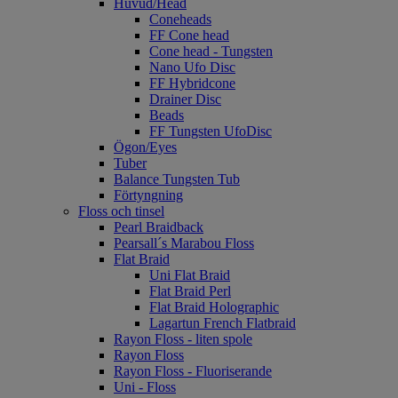
Huvud/Head
Coneheads
FF Cone head
Cone head - Tungsten
Nano Ufo Disc
FF Hybridcone
Drainer Disc
Beads
FF Tungsten UfoDisc
Ögon/Eyes
Tuber
Balance Tungsten Tub
Förtyngning
Floss och tinsel
Pearl Braidback
Pearsall´s Marabou Floss
Flat Braid
Uni Flat Braid
Flat Braid Perl
Flat Braid Holographic
Lagartun French Flatbraid
Rayon Floss - liten spole
Rayon Floss
Rayon Floss - Fluoriserande
Uni - Floss