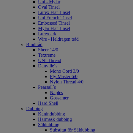
Uni - Mylar
Oval Tinsel
Lurex Flat Tinsel
Uni French Tinsel
Embossed Tinsel
Mylar Flat Tinsel
Lurex ark
Wire - Heldragen tråd
Bindtråd
Sheer 14/0
Textreme
UNI Thread
Danville´s
Mono Cord 3/0
Fly-Master 6/0
Nylon Thread 4/0
Pearsall´s
Naples
Gossamer
Hard Shell
Dubbing
Kanindubbing
Harmask-dubbing
Säldubbing
Substitut för Säldubbing