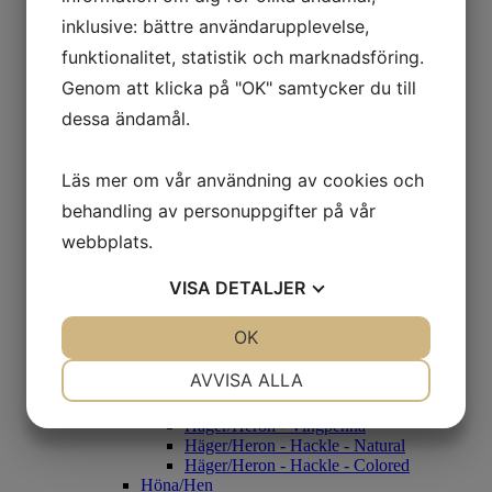
Rouen
inklusive: bättre användarupplevelse,
Beckasin/Snipe
CDC
funktionalitet, statistik och marknadsföring.
Condor
Genom att klicka på "OK" samtycker du till
Condor Genuin
Condor Substitut
dessa ändamål.
Fasan/Pheasant
Fasantupp
Fasanhöna
Läs mer om vår användning av cookies och
Guldfasan
Grey Francolin
behandling av personuppgifter på vår
Black Francolin
webbplats.
Diamantfasan
Gås/Goose
VISA
DETALJER
Gås Skulderfjäder - Färgade
Gås Kroppsfjäder
Gås Goose Cosette
JA
NEJ
OK
JA
NEJ
Gås Vingpennor - Naturell
Gås Vingpennor- Färgade
NÖDVÄNDIG
INSTÄLLNINGAR
AVVISA ALLA
Häger/Heron
Häger/Heron - Black/White
JA
NEJ
JA
NEJ
Häger/Heron - Vingpenna
Häger/Heron - Hackle - Natural
MARKNADSFÖRING
STATISTIK
Häger/Heron - Hackle - Colored
Höna/Hen