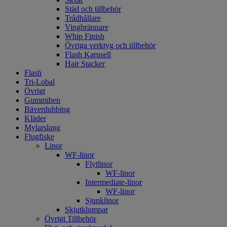
Städ och tillbehör
Trådhållare
Vingbrännare
Whip Finish
Övriga verktyg och tillbehör
Flash Karusell
Hair Stacker
Flash
Tri-Lobal
Övrigt
Gummiben
Bäverdubbing
Kläder
Mylarslang
Flugfiske
Linor
WF-linor
Flytlinor
WF-linor
Intermediate-linor
WF-linor
Sjunklinor
Skjutklumpar
Övrigt Tillbehör