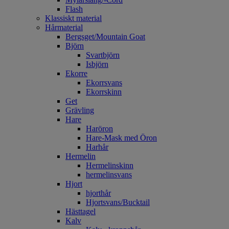
Flash
Klassiskt material
Hårmaterial
Bergsget/Mountain Goat
Björn
Svartbjörn
Isbjörn
Ekorre
Ekorrsvans
Ekorrskinn
Get
Grävling
Hare
Haröron
Hare-Mask med Öron
Harhår
Hermelin
Hermelinskinn
hermelinsvans
Hjort
hjorthår
Hjortsvans/Bucktail
Hästtagel
Kalv