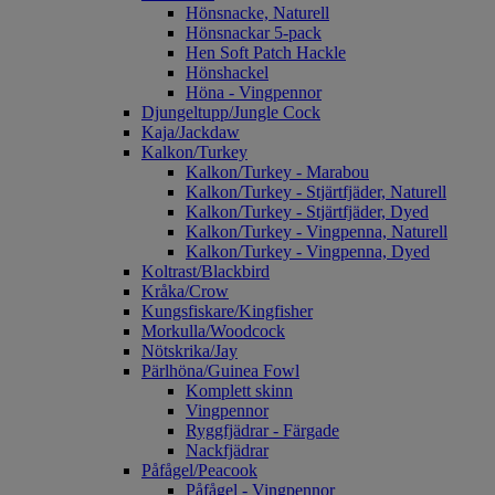
Hönsnacke, Naturell
Hönsnackar 5-pack
Hen Soft Patch Hackle
Hönshackel
Höna - Vingpennor
Djungeltupp/Jungle Cock
Kaja/Jackdaw
Kalkon/Turkey
Kalkon/Turkey - Marabou
Kalkon/Turkey - Stjärtfjäder, Naturell
Kalkon/Turkey - Stjärtfjäder, Dyed
Kalkon/Turkey - Vingpenna, Naturell
Kalkon/Turkey - Vingpenna, Dyed
Koltrast/Blackbird
Kråka/Crow
Kungsfiskare/Kingfisher
Morkulla/Woodcock
Nötskrika/Jay
Pärlhöna/Guinea Fowl
Komplett skinn
Vingpennor
Ryggfjädrar - Färgade
Nackfjädrar
Påfågel/Peacook
Påfågel - Vingpennor