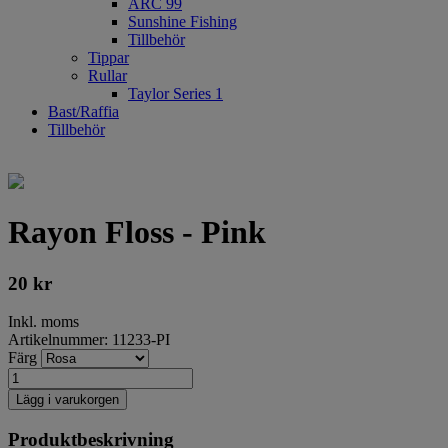
ARC 99
Sunshine Fishing
Tillbehör
Tippar
Rullar
Taylor Series 1
Bast/Raffia
Tillbehör
Rayon Floss - Pink
20
kr
Inkl. moms
Artikelnummer: 11233-PI
Färg
Lägg i varukorgen
Produktbeskrivning