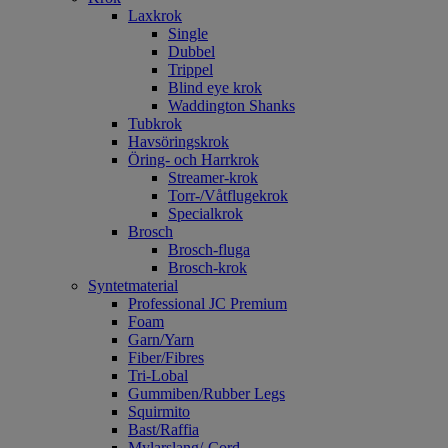
Laxkrok
Single
Dubbel
Trippel
Blind eye krok
Waddington Shanks
Tubkrok
Havsöringskrok
Öring- och Harrkrok
Streamer-krok
Torr-/Våtflugekrok
Specialkrok
Brosch
Brosch-fluga
Brosch-krok
Syntetmaterial
Professional JC Premium
Foam
Garn/Yarn
Fiber/Fibres
Tri-Lobal
Gummiben/Rubber Legs
Squirmito
Bast/Raffia
Mylarslang/-Cord