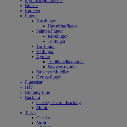
Flyt- och sjunkmedel
Böcker
Rariteter
Flugor
Kustflugor
Havsöringflugor
Salmon Flugor
Krokflugor
Tubflugor
Torrflugor
Våtflugor
Nymfer
Traditionella nymfer
Sawyers nymfer
Streamer Muddler
Övriga flugor
Flugaskar
Håv
Running Line
Backing
Cheeky Dacron Backing
Monic
Tafsar
Cheeky
Stroft