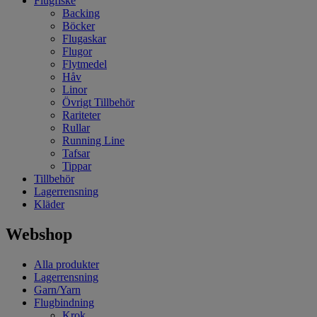
Flugfiske
Backing
Böcker
Flugaskar
Flugor
Flytmedel
Håv
Linor
Övrigt Tillbehör
Rariteter
Rullar
Running Line
Tafsar
Tippar
Tillbehör
Lagerrensning
Kläder
Webshop
Alla produkter
Lagerrensning
Garn/Yarn
Flugbindning
Krok