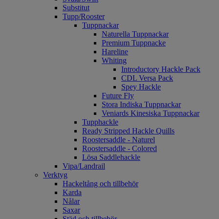
Substitut
Tupp/Rooster
Tuppnackar
Naturella Tuppnackar
Premium Tuppnacke
Hareline
Whiting
Introductory Hackle Pack
CDL Versa Pack
Spey Hackle
Future Fly
Stora Indiska Tuppnackar
Veniards Kinesiska Tuppnackar
Tupphackle
Ready Stripped Hackle Quills
Roostersaddle - Naturel
Roostersaddle - Colored
Lösa Saddlehackle
Vipa/Landrail
Verktyg
Hackeltång och tillbehör
Karda
Nålar
Saxar
Städ och tillbehör