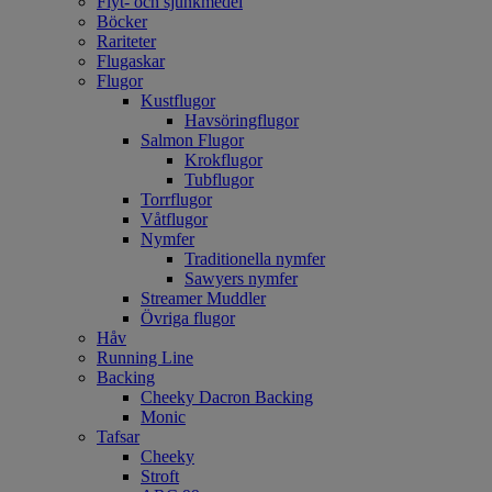
Flyt- och sjunkmedel
Böcker
Rariteter
Flugaskar
Flugor
Kustflugor
Havsöringflugor
Salmon Flugor
Krokflugor
Tubflugor
Torrflugor
Våtflugor
Nymfer
Traditionella nymfer
Sawyers nymfer
Streamer Muddler
Övriga flugor
Håv
Running Line
Backing
Cheeky Dacron Backing
Monic
Tafsar
Cheeky
Stroft