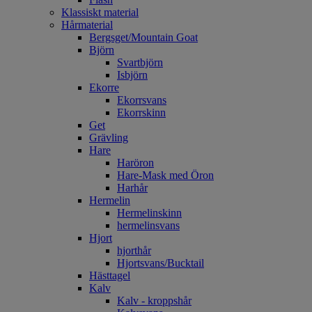
Klassiskt material
Hårmaterial
Bergsget/Mountain Goat
Björn
Svartbjörn
Isbjörn
Ekorre
Ekorrsvans
Ekorrskinn
Get
Grävling
Hare
Haröron
Hare-Mask med Öron
Harhår
Hermelin
Hermelinskinn
hermelinsvans
Hjort
hjorthår
Hjortsvans/Bucktail
Hästtagel
Kalv
Kalv - kroppshår