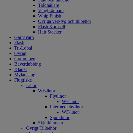
Trådhållare
Vingbrännare
Whip Finish
Övriga verktyg och tillbehör
Flash Karusell
Hair Stacker
Garn/Yarn
Flash
Tri-Lobal
Övrigt
Gummiben
Bäverdubbing
Kläder
Mylarslang
Flugfiske
Linor
WF-linor
Flytlinor
WF-linor
Intermediate-linor
WF-linor
Sjunklinor
Skjutklumpar
Övrigt Tillbehör