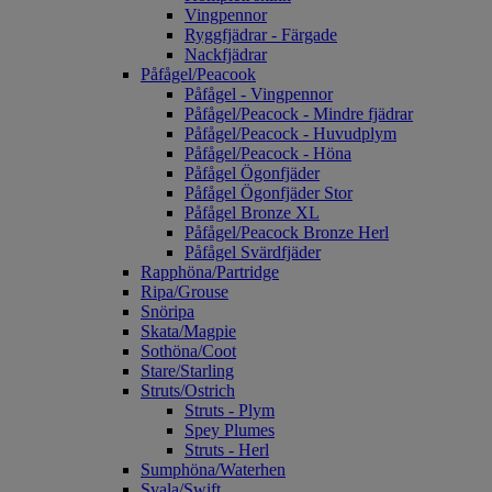
Vingpennor
Ryggfjädrar - Färgade
Nackfjädrar
Påfågel/Peacook
Påfågel - Vingpennor
Påfågel/Peacock - Mindre fjädrar
Påfågel/Peacock - Huvudplym
Påfågel/Peacock - Höna
Påfågel Ögonfjäder
Påfågel Ögonfjäder Stor
Påfågel Bronze XL
Påfågel/Peacock Bronze Herl
Påfågel Svärdfjäder
Rapphöna/Partridge
Ripa/Grouse
Snöripa
Skata/Magpie
Sothöna/Coot
Stare/Starling
Struts/Ostrich
Struts - Plym
Spey Plumes
Struts - Herl
Sumphöna/Waterhen
Svala/Swift