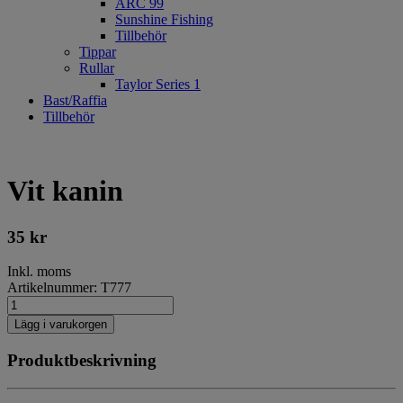
ARC 99
Sunshine Fishing
Tillbehör
Tippar
Rullar
Taylor Series 1
Bast/Raffia
Tillbehör
Vit kanin
35
kr
Inkl. moms
Artikelnummer: T777
Lägg i varukorgen
Produktbeskrivning