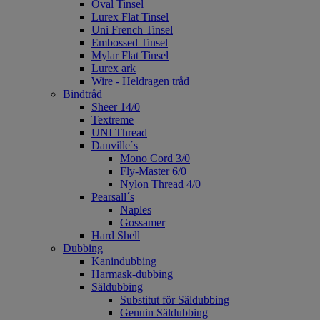
Oval Tinsel
Lurex Flat Tinsel
Uni French Tinsel
Embossed Tinsel
Mylar Flat Tinsel
Lurex ark
Wire - Heldragen tråd
Bindtråd
Sheer 14/0
Textreme
UNI Thread
Danville´s
Mono Cord 3/0
Fly-Master 6/0
Nylon Thread 4/0
Pearsall´s
Naples
Gossamer
Hard Shell
Dubbing
Kanindubbing
Harmask-dubbing
Säldubbing
Substitut för Säldubbing
Genuin Säldubbing