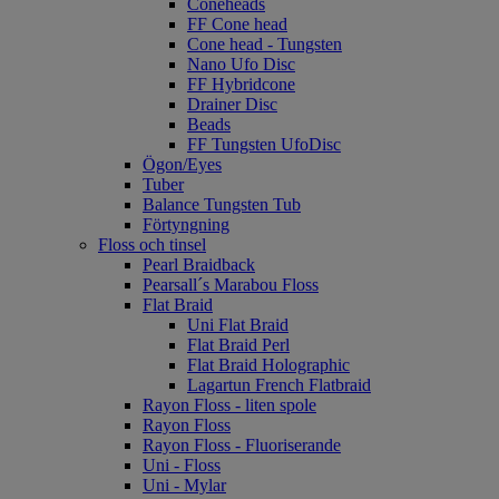
Coneheads
FF Cone head
Cone head - Tungsten
Nano Ufo Disc
FF Hybridcone
Drainer Disc
Beads
FF Tungsten UfoDisc
Ögon/Eyes
Tuber
Balance Tungsten Tub
Förtyngning
Floss och tinsel
Pearl Braidback
Pearsall´s Marabou Floss
Flat Braid
Uni Flat Braid
Flat Braid Perl
Flat Braid Holographic
Lagartun French Flatbraid
Rayon Floss - liten spole
Rayon Floss
Rayon Floss - Fluoriserande
Uni - Floss
Uni - Mylar