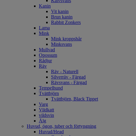
Kalvsvans
Kanin
Vit kanin
Brun kanin
Rabbit Zonkers
Lama
Mink
Mink kroppshår
Minksvans
Mullvad
Opossum
Rådjur
Räv
Räv - Naturell
Silverräv - Färgad
Rävsvans - Färgad
Tempelhund
Tvättbjörn
Tvättbjörn, Black Tippet
Varg
Vildkatt
vildsvin
Älg
Huvud, ögon, tuber och förtyngning
Huvud/Head