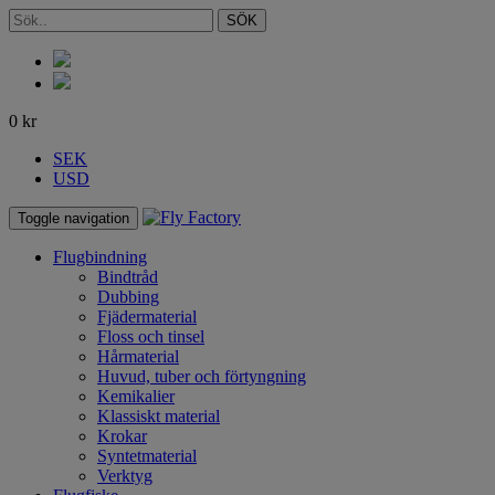
SÖK
0
kr
SEK
USD
Toggle navigation
Flugbindning
Bindtråd
Dubbing
Fjädermaterial
Floss och tinsel
Hårmaterial
Huvud, tuber och förtyngning
Kemikalier
Klassiskt material
Krokar
Syntetmaterial
Verktyg