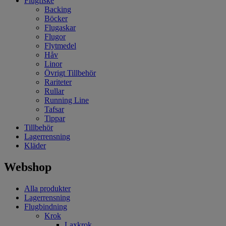
Flugfiske
Backing
Böcker
Flugaskar
Flugor
Flytmedel
Håv
Linor
Övrigt Tillbehör
Rariteter
Rullar
Running Line
Tafsar
Tippar
Tillbehör
Lagerrensning
Kläder
Webshop
Alla produkter
Lagerrensning
Flugbindning
Krok
Laxkrok