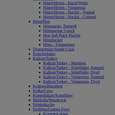
Häger/Heron - Black/White
Häger/Heron - Vingpenna
Häger/Heron - Hackle - Natural
Häger/Heron - Hackle - Colored
Höna/Hen
Hönsnacke, Naturell
Hönsnackar 5-pack
Hen Soft Patch Hackle
Hönshackel
Höna - Vingpennor
Djungeltupp/Jungle Cock
Kaja/Jackdaw
Kalkon/Turkey
Kalkon/Turkey - Marabou
Kalkon/Turkey - Stjärtfjäder, Naturell
Kalkon/Turkey - Stjärtfjäder, Dyed
Kalkon/Turkey - Vingpenna, Naturell
Kalkon/Turkey - Vingpenna, Dyed
Koltrast/Blackbird
Kråka/Crow
Kungsfiskare/Kingfisher
Morkulla/Woodcock
Nötskrika/Jay
Pärlhöna/Guinea Fowl
Komplett skinn