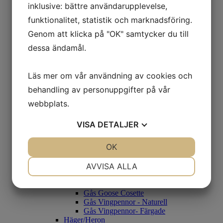
Brudand/Woodduck
inklusive: bättre användarupplevelse,
Pintail
funktionalitet, statistik och marknadsföring.
Mandarinand/Mandarin Duck
Anka/Rouen
Genom att klicka på "OK" samtycker du till
Anka - Vingpennor
dessa ändamål.
Rouen
Beckasin/Snipe
CDC
Läs mer om vår användning av cookies och
Condor
Condor Genuin
behandling av personuppgifter på vår
Condor Substitut
webbplats.
Fasan/Pheasant
Fasantupp
Fasanhöna
VISA
DETALJER
Guldfasan
Grey Francolin
JA
NEJ
OK
JA
NEJ
Black Francolin
Diamantfasan
NÖDVÄNDIG
INSTÄLLNINGAR
AVVISA ALLA
Gås/Goose
Gås Skulderfjäder - Färgade
JA
NEJ
JA
NEJ
Gås Kroppsfjäder
Gås Goose Cosette
MARKNADSFÖRING
STATISTIK
Gås Vingpennor - Naturell
Gås Vingpennor- Färgade
Häger/Heron