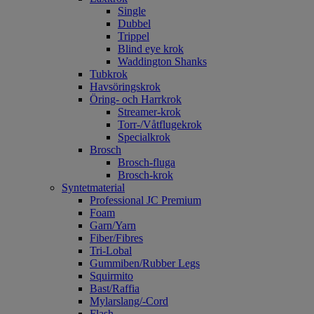
Single
Dubbel
Trippel
Blind eye krok
Waddington Shanks
Tubkrok
Havsöringskrok
Öring- och Harrkrok
Streamer-krok
Torr-/Våtflugekrok
Specialkrok
Brosch
Brosch-fluga
Brosch-krok
Syntetmaterial
Professional JC Premium
Foam
Garn/Yarn
Fiber/Fibres
Tri-Lobal
Gummiben/Rubber Legs
Squirmito
Bast/Raffia
Mylarslang/-Cord
Flash