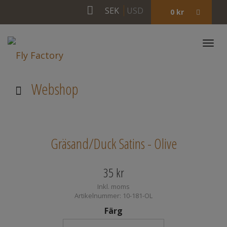
SEK
USD
0
kr
Togg
navi
Webshop
Gräsand/Duck Satins - Olive
35
kr
Inkl. moms
Artikelnummer: 10-181-OL
Färg