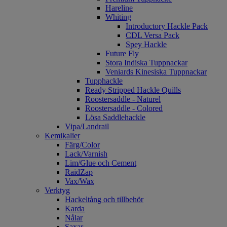
Hareline
Whiting
Introductory Hackle Pack
CDL Versa Pack
Spey Hackle
Future Fly
Stora Indiska Tuppnackar
Veniards Kinesiska Tuppnackar
Tupphackle
Ready Stripped Hackle Quills
Roostersaddle - Naturel
Roostersaddle - Colored
Lösa Saddlehackle
Vipa/Landrail
Kemikalier
Färg/Color
Lack/Varnish
Lim/Glue och Cement
RaidZap
Vax/Wax
Verktyg
Hackeltång och tillbehör
Karda
Nålar
Saxar