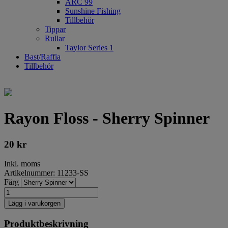
ARC 99
Sunshine Fishing
Tillbehör
Tippar
Rullar
Taylor Series 1
Bast/Raffia
Tillbehör
Rayon Floss - Sherry Spinner
20
kr
Inkl. moms
Artikelnummer: 11233-SS
Färg
Lägg i varukorgen
Produktbeskrivning