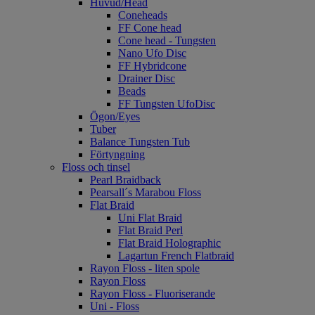
Huvud/Head
Coneheads
FF Cone head
Cone head - Tungsten
Nano Ufo Disc
FF Hybridcone
Drainer Disc
Beads
FF Tungsten UfoDisc
Ögon/Eyes
Tuber
Balance Tungsten Tub
Förtyngning
Floss och tinsel
Pearl Braidback
Pearsall´s Marabou Floss
Flat Braid
Uni Flat Braid
Flat Braid Perl
Flat Braid Holographic
Lagartun French Flatbraid
Rayon Floss - liten spole
Rayon Floss
Rayon Floss - Fluoriserande
Uni - Floss