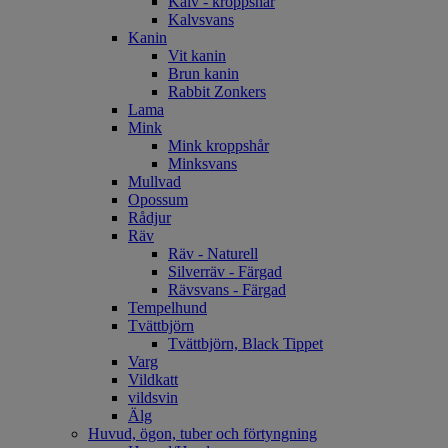
Kalv - kroppshår
Kalvsvans
Kanin
Vit kanin
Brun kanin
Rabbit Zonkers
Lama
Mink
Mink kroppshår
Minksvans
Mullvad
Opossum
Rådjur
Räv
Räv - Naturell
Silverräv - Färgad
Rävsvans - Färgad
Tempelhund
Tvättbjörn
Tvättbjörn, Black Tippet
Varg
Vildkatt
vildsvin
Älg
Huvud, ögon, tuber och förtyngning