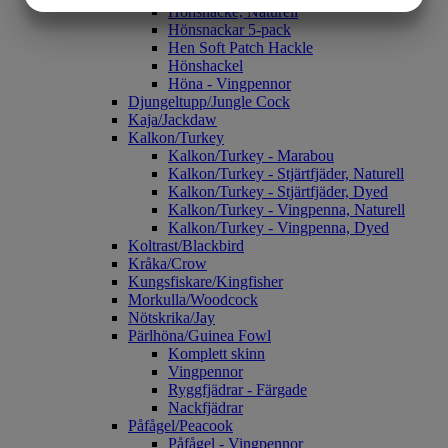
Hönsnacke, Naturell
Hönsnackar 5-pack
MARKETING
STATISTIK
Hen Soft Patch Hackle
Hönshackel
Höna - Vingpennor
Djungeltupp/Jungle Cock
Kaja/Jackdaw
Kalkon/Turkey
Kalkon/Turkey - Marabou
Kalkon/Turkey - Stjärtfjäder, Naturell
Kalkon/Turkey - Stjärtfjäder, Dyed
Kalkon/Turkey - Vingpenna, Naturell
Kalkon/Turkey - Vingpenna, Dyed
Koltrast/Blackbird
Kråka/Crow
Kungsfiskare/Kingfisher
Morkulla/Woodcock
Nötskrika/Jay
Pärlhöna/Guinea Fowl
Komplett skinn
Vingpennor
Ryggfjädrar - Färgade
Nackfjädrar
Påfågel/Peacook
Påfågel - Vingpennor