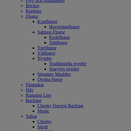
Flyt- och sjunkmedel
Böcker
Rariteter
Flugor
Kustflugor
Havsöringflugor
Salmon Flugor
Krokflugor
Tubflugor
Torrflugor
Våtflugor
Nymfer
Traditionella nymfer
Sawyers nymfer
Streamer Muddler
Övriga flugor
Flugaskar
Håv
Running Line
Backing
Cheeky Dacron Backing
Monic
Tafsar
Cheeky
Stroft