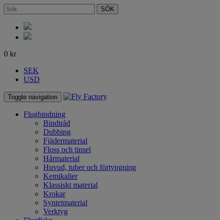
SÖK
0
kr
SEK
USD
Toggle navigation
Flugbindning
Bindtråd
Dubbing
Fjädermaterial
Floss och tinsel
Hårmaterial
Huvud, tuber och förtyngning
Kemikalier
Klassiskt material
Krokar
Syntetmaterial
Verktyg