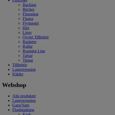
Flugfiske
Backing
Böcker
Flugaskar
Flugor
Flytmedel
Håv
Linor
Övrigt Tillbehör
Rariteter
Rullar
Running Line
Tafsar
Tippar
Tillbehör
Lagerrensning
Kläder
Webshop
Alla produkter
Lagerrensning
Garn/Yarn
Flugbindning
Krok