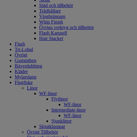
Städ och tillbehör
Trådhållare
Vingbrännare
Whip Finish
Övriga verktyg och tillbehör
Flash Karusell
Hair Stacker
Flash
Tri-Lobal
Övrigt
Gummiben
Bäverdubbing
Kläder
Mylarslang
Flugfiske
Linor
WF-linor
Flytlinor
WF-linor
Intermediate-linor
WF-linor
Sjunklinor
Skjutklumpar
Övrigt Tillbehör