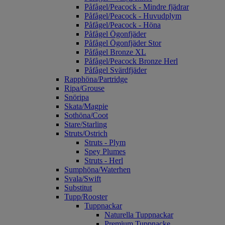
Påfågel/Peacock - Mindre fjädrar
Påfågel/Peacock - Huvudplym
Påfågel/Peacock - Höna
Påfågel Ögonfjäder
Påfågel Ögonfjäder Stor
Påfågel Bronze XL
Påfågel/Peacock Bronze Herl
Påfågel Svärdfjäder
Rapphöna/Partridge
Ripa/Grouse
Snöripa
Skata/Magpie
Sothöna/Coot
Stare/Starling
Struts/Ostrich
Struts - Plym
Spey Plumes
Struts - Herl
Sumphöna/Waterhen
Svala/Swift
Substitut
Tupp/Rooster
Tuppnackar
Naturella Tuppnackar
Premium Tuppnacke