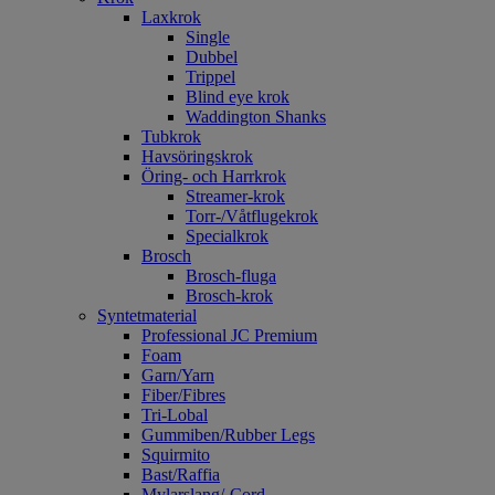
Laxkrok
Single
Dubbel
Trippel
Blind eye krok
Waddington Shanks
Tubkrok
Havsöringskrok
Öring- och Harrkrok
Streamer-krok
Torr-/Våtflugekrok
Specialkrok
Brosch
Brosch-fluga
Brosch-krok
Syntetmaterial
Professional JC Premium
Foam
Garn/Yarn
Fiber/Fibres
Tri-Lobal
Gummiben/Rubber Legs
Squirmito
Bast/Raffia
Mylarslang/-Cord