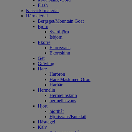
Flash
Klassiskt material
Hårmaterial
Bergsget/Mountain Goat
Björn
Svartbjörn
Isbjörn
Ekorre
Ekorrsvans
Ekorrskinn
Get
Grävling
Hare
Haröron
Hare-Mask med Öron
Harhår
Hermelin
Hermelinskinn
hermelinsvans
Hjort
hjorthår
Hjortsvans/Bucktail
Hästtagel
Kalv