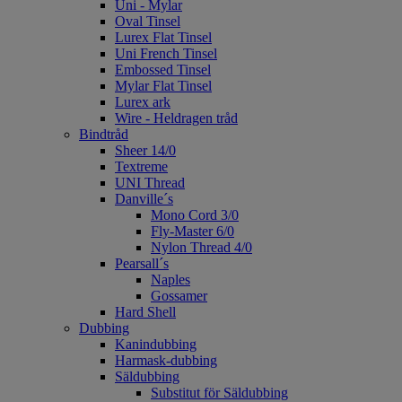
Uni - Mylar
Oval Tinsel
Lurex Flat Tinsel
Uni French Tinsel
Embossed Tinsel
Mylar Flat Tinsel
Lurex ark
Wire - Heldragen tråd
Bindtråd
Sheer 14/0
Textreme
UNI Thread
Danville´s
Mono Cord 3/0
Fly-Master 6/0
Nylon Thread 4/0
Pearsall´s
Naples
Gossamer
Hard Shell
Dubbing
Kanindubbing
Harmask-dubbing
Säldubbing
Substitut för Säldubbing