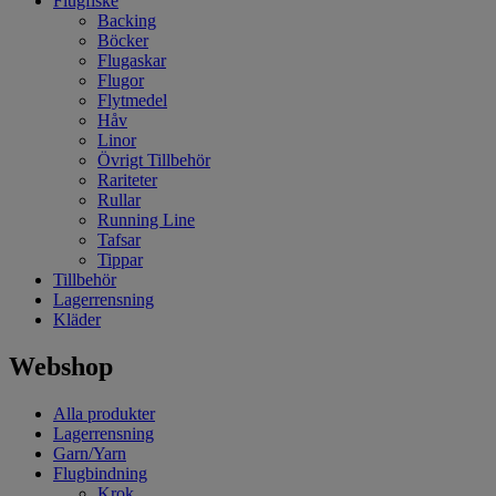
Flugfiske
Backing
Böcker
Flugaskar
Flugor
Flytmedel
Håv
Linor
Övrigt Tillbehör
Rariteter
Rullar
Running Line
Tafsar
Tippar
Tillbehör
Lagerrensning
Kläder
Webshop
Alla produkter
Lagerrensning
Garn/Yarn
Flugbindning
Krok