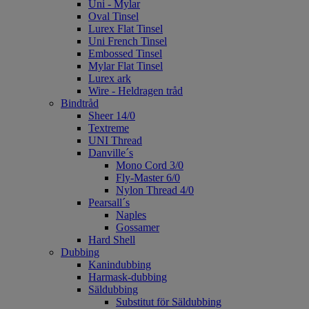
Uni - Mylar
Oval Tinsel
Lurex Flat Tinsel
Uni French Tinsel
Embossed Tinsel
Mylar Flat Tinsel
Lurex ark
Wire - Heldragen tråd
Bindtråd
Sheer 14/0
Textreme
UNI Thread
Danville´s
Mono Cord 3/0
Fly-Master 6/0
Nylon Thread 4/0
Pearsall´s
Naples
Gossamer
Hard Shell
Dubbing
Kanindubbing
Harmask-dubbing
Säldubbing
Substitut för Säldubbing