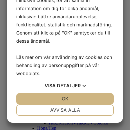
inklusive cookies, för att samla in
Rouen
Beckasin/Snipe
information om dig för olika ändamål,
CDC
inklusive: bättre användarupplevelse,
Condor
Condor Genuin
funktionalitet, statistik och marknadsföring.
Condor Substitut
Genom att klicka på "OK" samtycker du till
Fasan/Pheasant
Fasantupp
dessa ändamål.
Fasanhöna
Guldfasan
Grey Francolin
Läs mer om vår användning av cookies och
Black Francolin
behandling av personuppgifter på vår
Diamantfasan
Gås/Goose
webbplats.
Gås Skulderfjäder - Färgade
Gås Kroppsfjäder
VISA
DETALJER
Gås Goose Cosette
Gås Vingpennor - Naturell
Gås Vingpennor- Färgade
JA
NEJ
OK
JA
NEJ
Häger/Heron
Häger/Heron - Black/White
NÖDVÄNDIG
INSTÄLLNINGAR
AVVISA ALLA
Häger/Heron - Vingpenna
Häger/Heron - Hackle - Natural
JA
NEJ
JA
NEJ
Häger/Heron - Hackle - Colored
Höna/Hen
MARKNADSFÖRING
STATISTIK