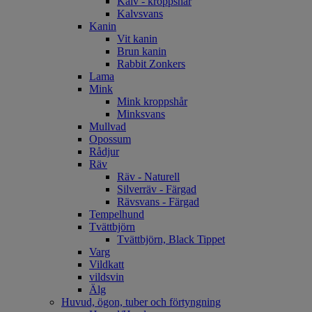
Kalv - kroppshår
Kalvsvans
Kanin
Vit kanin
Brun kanin
Rabbit Zonkers
Lama
Mink
Mink kroppshår
Minksvans
Mullvad
Opossum
Rådjur
Räv
Räv - Naturell
Silverräv - Färgad
Rävsvans - Färgad
Tempelhund
Tvättbjörn
Tvättbjörn, Black Tippet
Varg
Vildkatt
vildsvin
Älg
Huvud, ögon, tuber och förtyngning