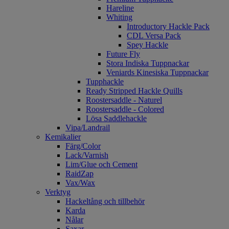
Hareline
Whiting
Introductory Hackle Pack
CDL Versa Pack
Spey Hackle
Future Fly
Stora Indiska Tuppnackar
Veniards Kinesiska Tuppnackar
Tupphackle
Ready Stripped Hackle Quills
Roostersaddle - Naturel
Roostersaddle - Colored
Lösa Saddlehackle
Vipa/Landrail
Kemikalier
Färg/Color
Lack/Varnish
Lim/Glue och Cement
RaidZap
Vax/Wax
Verktyg
Hackeltång och tillbehör
Karda
Nålar
Saxar