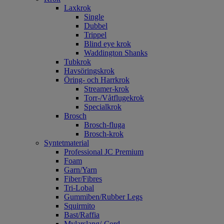
Laxkrok
Single
Dubbel
Trippel
Blind eye krok
Waddington Shanks
Tubkrok
Havsöringskrok
Öring- och Harrkrok
Streamer-krok
Torr-/Våtflugekrok
Specialkrok
Brosch
Brosch-fluga
Brosch-krok
Syntetmaterial
Professional JC Premium
Foam
Garn/Yarn
Fiber/Fibres
Tri-Lobal
Gummiben/Rubber Legs
Squirmito
Bast/Raffia
Mylarslang/-Cord