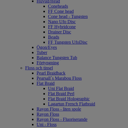
Huvud/Head
Coneheads
FF Cone head
Cone head - Tungsten
Nano Ufo Disc
FF Hybridcone
Drainer Disc
Beads
FF Tungsten UfoDisc
Ögon/Eyes
Tuber
Balance Tungsten Tub
Förtyngning
Floss och tinsel
Pearl Braidback
Pearsall´s Marabou Floss
Flat Braid
Uni Flat Braid
Flat Braid Perl
Flat Braid Holographic
Lagartun French Flatbraid
Rayon Floss - liten spole
Rayon Floss
Rayon Floss - Fluoriserande
Uni - Floss