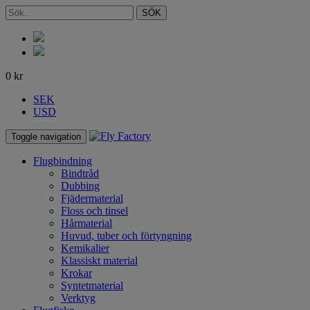
SÖK
0
kr
SEK
USD
Toggle navigation
Flugbindning
Bindtråd
Dubbing
Fjädermaterial
Floss och tinsel
Hårmaterial
Huvud, tuber och förtyngning
Kemikalier
Klassiskt material
Krokar
Syntetmaterial
Verktyg