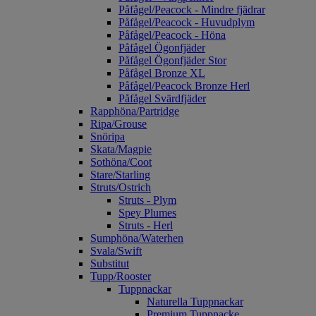
Påfågel/Peacock - Mindre fjädrar
Påfågel/Peacock - Huvudplym
Påfågel/Peacock - Höna
Påfågel Ögonfjäder
Påfågel Ögonfjäder Stor
Påfågel Bronze XL
Påfågel/Peacock Bronze Herl
Påfågel Svärdfjäder
Rapphöna/Partridge
Ripa/Grouse
Snöripa
Skata/Magpie
Sothöna/Coot
Stare/Starling
Struts/Ostrich
Struts - Plym
Spey Plumes
Struts - Herl
Sumphöna/Waterhen
Svala/Swift
Substitut
Tupp/Rooster
Tuppnackar
Naturella Tuppnackar
Premium Tuppnacke