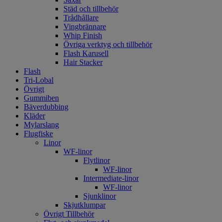
Städ och tillbehör
Trådhållare
Vingbrännare
Whip Finish
Övriga verktyg och tillbehör
Flash Karusell
Hair Stacker
Flash
Tri-Lobal
Övrigt
Gummiben
Bäverdubbing
Kläder
Mylarslang
Flugfiske
Linor
WF-linor
Flytlinor
WF-linor
Intermediate-linor
WF-linor
Sjunklinor
Skjutklumpar
Övrigt Tillbehör