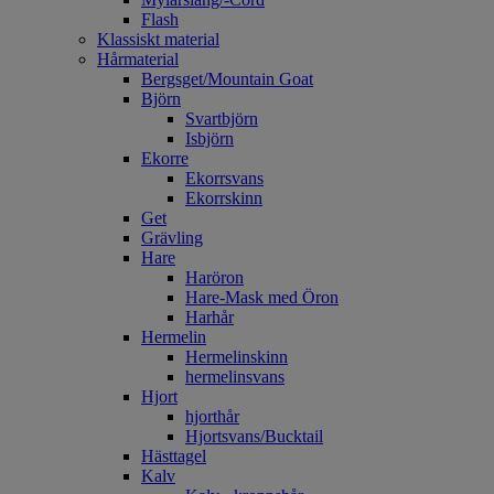
Flash
Klassiskt material
Hårmaterial
Bergsget/Mountain Goat
Björn
Svartbjörn
Isbjörn
Ekorre
Ekorrsvans
Ekorrskinn
Get
Grävling
Hare
Haröron
Hare-Mask med Öron
Harhår
Hermelin
Hermelinskinn
hermelinsvans
Hjort
hjorthår
Hjortsvans/Bucktail
Hästtagel
Kalv