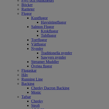
Flyt- och sjunkmedel
Böcker
Rariteter
Flugor
Kustflugor
Havsöringflugor
Salmon Flugor
Krokflugor
Tubflugor
Torrflugor
Våtflugor
Nymfer
Traditionella nymfer
Sawyers nymfer
Streamer Muddler
Övriga flugor
Flugaskar
Håv
Running Line
Backing
Cheeky Dacron Backing
Monic
Tafsar
Cheeky
Stroft