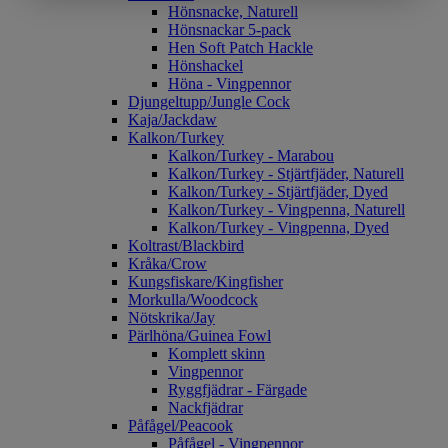
Hönsnacke, Naturell
Hönsnackar 5-pack
Hen Soft Patch Hackle
Hönshackel
Höna - Vingpennor
Djungeltupp/Jungle Cock
Kaja/Jackdaw
Kalkon/Turkey
Kalkon/Turkey - Marabou
Kalkon/Turkey - Stjärtfjäder, Naturell
Kalkon/Turkey - Stjärtfjäder, Dyed
Kalkon/Turkey - Vingpenna, Naturell
Kalkon/Turkey - Vingpenna, Dyed
Koltrast/Blackbird
Kråka/Crow
Kungsfiskare/Kingfisher
Morkulla/Woodcock
Nötskrika/Jay
Pärlhöna/Guinea Fowl
Komplett skinn
Vingpennor
Ryggfjädrar - Färgade
Nackfjädrar
Påfågel/Peacook
Påfågel - Vingpennor