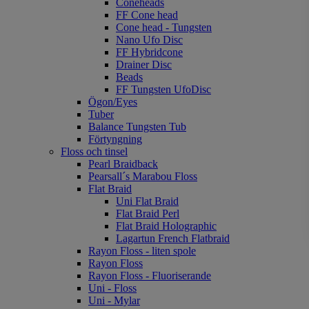
Coneheads
FF Cone head
Cone head - Tungsten
Nano Ufo Disc
FF Hybridcone
Drainer Disc
Beads
FF Tungsten UfoDisc
Ögon/Eyes
Tuber
Balance Tungsten Tub
Förtyngning
Floss och tinsel
Pearl Braidback
Pearsall´s Marabou Floss
Flat Braid
Uni Flat Braid
Flat Braid Perl
Flat Braid Holographic
Lagartun French Flatbraid
Rayon Floss - liten spole
Rayon Floss
Rayon Floss - Fluoriserande
Uni - Floss
Uni - Mylar