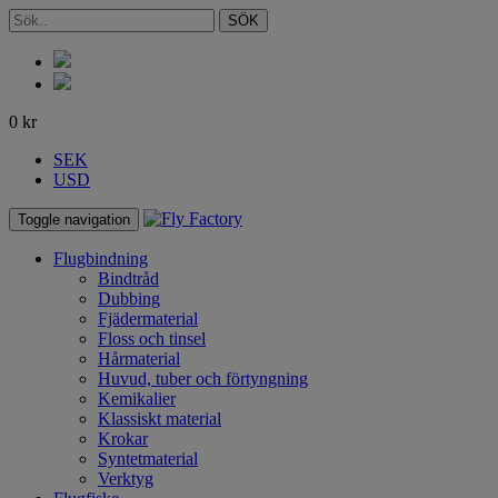
SÖK
0
kr
SEK
USD
Toggle navigation
Flugbindning
Bindtråd
Dubbing
Fjädermaterial
Floss och tinsel
Hårmaterial
Huvud, tuber och förtyngning
Kemikalier
Klassiskt material
Krokar
Syntetmaterial
Verktyg