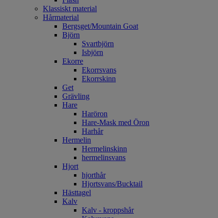
Klassiskt material
Hårmaterial
Bergsget/Mountain Goat
Björn
Svartbjörn
Isbjörn
Ekorre
Ekorrsvans
Ekorrskinn
Get
Grävling
Hare
Haröron
Hare-Mask med Öron
Harhår
Hermelin
Hermelinskinn
hermelinsvans
Hjort
hjorthår
Hjortsvans/Bucktail
Hästtagel
Kalv
Kalv - kroppshår