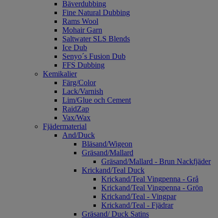
Bäverdubbing
Fine Natural Dubbing
Rams Wool
Mohair Garn
Saltwater SLS Blends
Ice Dub
Senyo´s Fusion Dub
FFS Dubbing
Kemikalier
Färg/Color
Lack/Varnish
Lim/Glue och Cement
RaidZap
Vax/Wax
Fjädermaterial
And/Duck
Bläsand/Wigeon
Gräsand/Mallard
Gräsand/Mallard - Brun Nackfjäder
Krickand/Teal Duck
Krickand/Teal Vingpenna - Grå
Krickand/Teal Vingpenna - Grön
Krickand/Teal - Vingpar
Krickand/Teal - Fjädrar
Gräsand/ Duck Satins