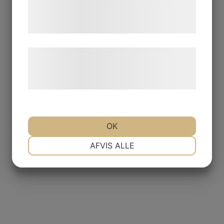
tjenester. Ved at klikke på 'OK' giver du
samtykke til disse formål.
Læs mere om vores brug af cookies og
behandling af persondata på vores
hjemmeside.
OK
NØDVENDIGE
PRÆFERENCER
AFVIS ALLE
MARKETING
STATISTIK