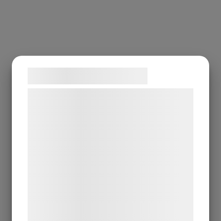
Samtykke til cookies
Vi og vores samarbejdspartnere bruger
teknologier, herunder cookies, til at
indsamle oplysninger om dig til forskellige
formål, herunder: Tilpasning af annoncering,
bedre brugeroplevelse, funktionalitet,
statistik og marketing. Disse oplysninger
kan blive delt med annoncerings- og
analysepartnere, som kan kombinere dem
med data, du tidligere har givet dem eller
de har indsamlet gennem din brug af deres