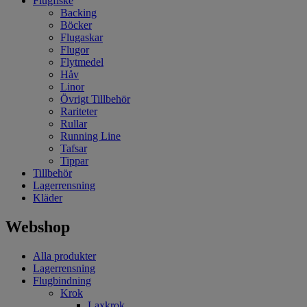
Flugfiske
Backing
Böcker
Flugaskar
Flugor
Flytmedel
Håv
Linor
Övrigt Tillbehör
Rariteter
Rullar
Running Line
Tafsar
Tippar
Tillbehör
Lagerrensning
Kläder
Webshop
Alla produkter
Lagerrensning
Flugbindning
Krok
Laxkrok