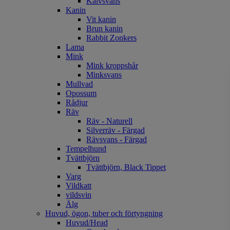
Kalvsvans
Kanin
Vit kanin
Brun kanin
Rabbit Zonkers
Lama
Mink
Mink kroppshår
Minksvans
Mullvad
Opossum
Rådjur
Räv
Räv - Naturell
Silverräv - Färgad
Rävsvans - Färgad
Tempelhund
Tvättbjörn
Tvättbjörn, Black Tippet
Varg
Vildkatt
vildsvin
Älg
Huvud, ögon, tuber och förtyngning
Huvud/Head