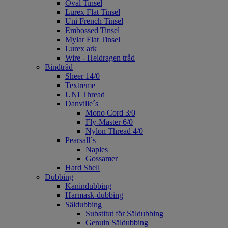
Oval Tinsel
Lurex Flat Tinsel
Uni French Tinsel
Embossed Tinsel
Mylar Flat Tinsel
Lurex ark
Wire - Heldragen tråd
Bindtråd
Sheer 14/0
Textreme
UNI Thread
Danville´s
Mono Cord 3/0
Fly-Master 6/0
Nylon Thread 4/0
Pearsall´s
Naples
Gossamer
Hard Shell
Dubbing
Kanindubbing
Harmask-dubbing
Säldubbing
Substitut för Säldubbing
Genuin Säldubbing