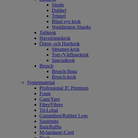
Single
Dubbel
Trippel
Blind eye krok
Waddington Shanks
Tubkrok
Havsöringskrok
Öring- och Harrkrok
Streamer-krok
Torr-/Våtflugekrok
Specialkrok
Brosch
Brosch-fluga
Brosch-krok
Syntetmaterial
Professional JC Premium
Foam
Garn/Yarn
Fiber/Fibres
Tri-Lobal
Gummiben/Rubber Legs
Squirmito
Bast/Raffia
Mylarslang/-Cord
Flash