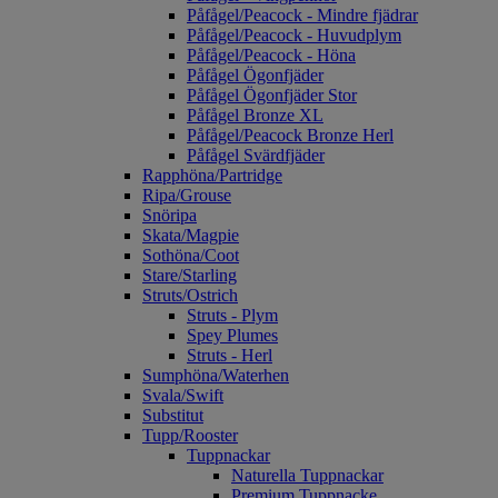
Påfågel/Peacock - Mindre fjädrar
Påfågel/Peacock - Huvudplym
Påfågel/Peacock - Höna
Påfågel Ögonfjäder
Påfågel Ögonfjäder Stor
Påfågel Bronze XL
Påfågel/Peacock Bronze Herl
Påfågel Svärdfjäder
Rapphöna/Partridge
Ripa/Grouse
Snöripa
Skata/Magpie
Sothöna/Coot
Stare/Starling
Struts/Ostrich
Struts - Plym
Spey Plumes
Struts - Herl
Sumphöna/Waterhen
Svala/Swift
Substitut
Tupp/Rooster
Tuppnackar
Naturella Tuppnackar
Premium Tuppnacke