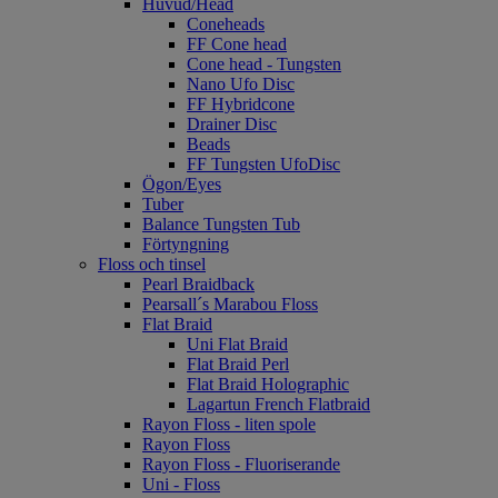
Huvud/Head
Coneheads
FF Cone head
Cone head - Tungsten
Nano Ufo Disc
FF Hybridcone
Drainer Disc
Beads
FF Tungsten UfoDisc
Ögon/Eyes
Tuber
Balance Tungsten Tub
Förtyngning
Floss och tinsel
Pearl Braidback
Pearsall´s Marabou Floss
Flat Braid
Uni Flat Braid
Flat Braid Perl
Flat Braid Holographic
Lagartun French Flatbraid
Rayon Floss - liten spole
Rayon Floss
Rayon Floss - Fluoriserande
Uni - Floss