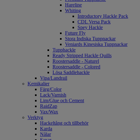
Hareline
Whiting
Introductory Hackle Pack
CDL Versa Pack
Spey Hackle
Future Fly
Stora Indiska Tuppnackar
Veniards Kinesiska Tuppnackar
Tupphackle
Ready Stripped Hackle Quills
Roostersaddle - Naturel
Roostersaddle - Colored
Lösa Saddlehackle
Vipa/Landrail
Kemikalier
Färg/Color
Lack/Varnish
Lim/Glue och Cement
RaidZap
Vax/Wax
Verktyg
Hackeltång och tillbehör
Karda
Nålar
Saxar