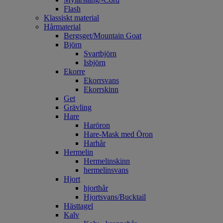
Flash
Klassiskt material
Hårmaterial
Bergsget/Mountain Goat
Björn
Svartbjörn
Isbjörn
Ekorre
Ekorrsvans
Ekorrskinn
Get
Grävling
Hare
Haröron
Hare-Mask med Öron
Harhår
Hermelin
Hermelinskinn
hermelinsvans
Hjort
hjorthår
Hjortsvans/Bucktail
Hästtagel
Kalv