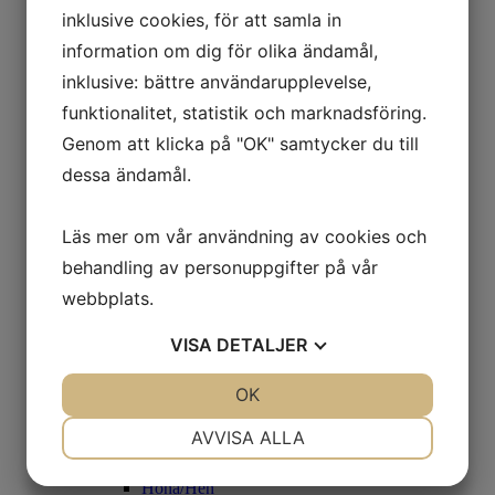
Rouen
inklusive cookies, för att samla in
Beckasin/Snipe
information om dig för olika ändamål,
CDC
Condor
inklusive: bättre användarupplevelse,
Condor Genuin
Condor Substitut
funktionalitet, statistik och marknadsföring.
Fasan/Pheasant
Genom att klicka på "OK" samtycker du till
Fasantupp
Fasanhöna
dessa ändamål.
Guldfasan
Grey Francolin
Black Francolin
Läs mer om vår användning av cookies och
Diamantfasan
behandling av personuppgifter på vår
Gås/Goose
Gås Skulderfjäder - Färgade
webbplats.
Gås Kroppsfjäder
Gås Goose Cosette
VISA
DETALJER
Gås Vingpennor - Naturell
Gås Vingpennor- Färgade
Häger/Heron
JA
NEJ
OK
JA
NEJ
Häger/Heron - Black/White
NÖDVÄNDIG
INSTÄLLNINGAR
Häger/Heron - Vingpenna
AVVISA ALLA
Häger/Heron - Hackle - Natural
Häger/Heron - Hackle - Colored
JA
NEJ
JA
NEJ
Höna/Hen