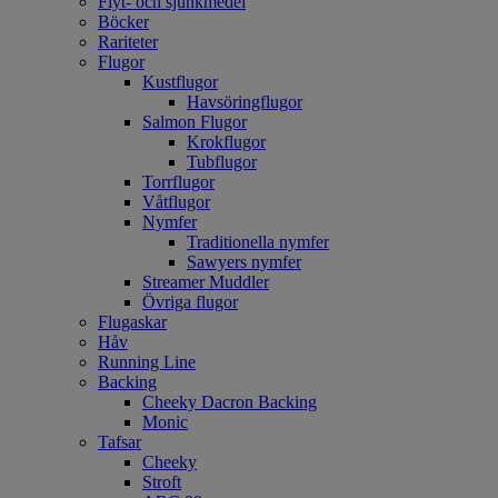
Flyt- och sjunkmedel
Böcker
Rariteter
Flugor
Kustflugor
Havsöringflugor
Salmon Flugor
Krokflugor
Tubflugor
Torrflugor
Våtflugor
Nymfer
Traditionella nymfer
Sawyers nymfer
Streamer Muddler
Övriga flugor
Flugaskar
Håv
Running Line
Backing
Cheeky Dacron Backing
Monic
Tafsar
Cheeky
Stroft