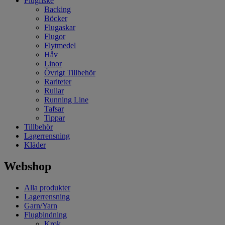
Flugfiske
Backing
Böcker
Flugaskar
Flugor
Flytmedel
Håv
Linor
Övrigt Tillbehör
Rariteter
Rullar
Running Line
Tafsar
Tippar
Tillbehör
Lagerrensning
Kläder
Webshop
Alla produkter
Lagerrensning
Garn/Yarn
Flugbindning
Krok