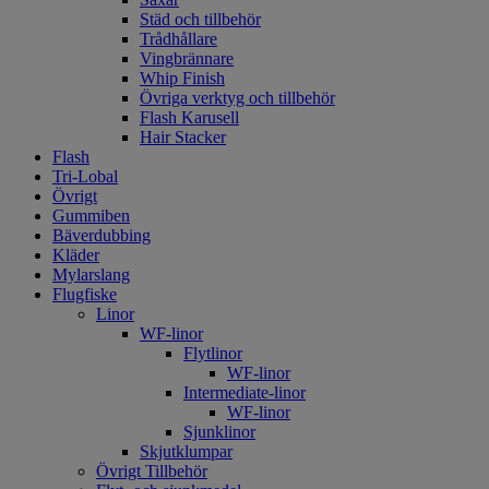
Städ och tillbehör
Trådhållare
Vingbrännare
Whip Finish
Övriga verktyg och tillbehör
Flash Karusell
Hair Stacker
Flash
Tri-Lobal
Övrigt
Gummiben
Bäverdubbing
Kläder
Mylarslang
Flugfiske
Linor
WF-linor
Flytlinor
WF-linor
Intermediate-linor
WF-linor
Sjunklinor
Skjutklumpar
Övrigt Tillbehör