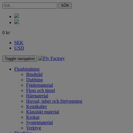
SÖK
0
kr
SEK
USD
Toggle navigation
Flugbindning
Bindtråd
Dubbing
Fjädermaterial
Floss och tinsel
Hårmaterial
Huvud, tuber och förtyngning
Kemikalier
Klassiskt material
Krokar
Syntetmaterial
Verktyg