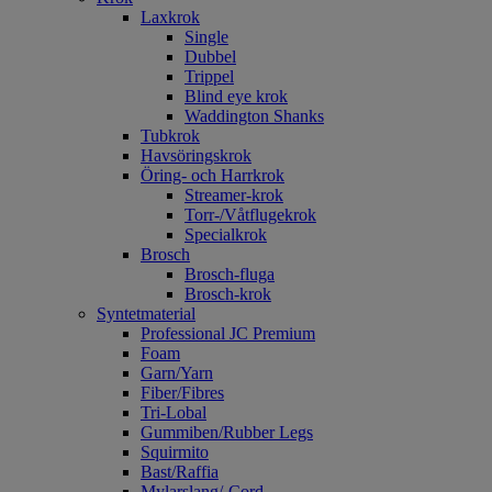
Laxkrok
Single
Dubbel
Trippel
Blind eye krok
Waddington Shanks
Tubkrok
Havsöringskrok
Öring- och Harrkrok
Streamer-krok
Torr-/Våtflugekrok
Specialkrok
Brosch
Brosch-fluga
Brosch-krok
Syntetmaterial
Professional JC Premium
Foam
Garn/Yarn
Fiber/Fibres
Tri-Lobal
Gummiben/Rubber Legs
Squirmito
Bast/Raffia
Mylarslang/-Cord