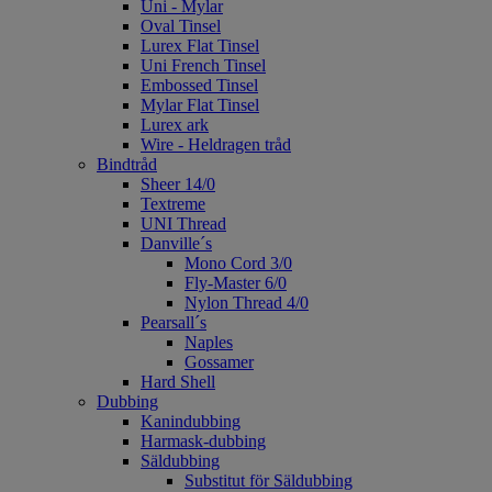
Uni - Mylar
Oval Tinsel
Lurex Flat Tinsel
Uni French Tinsel
Embossed Tinsel
Mylar Flat Tinsel
Lurex ark
Wire - Heldragen tråd
Bindtråd
Sheer 14/0
Textreme
UNI Thread
Danville´s
Mono Cord 3/0
Fly-Master 6/0
Nylon Thread 4/0
Pearsall´s
Naples
Gossamer
Hard Shell
Dubbing
Kanindubbing
Harmask-dubbing
Säldubbing
Substitut för Säldubbing