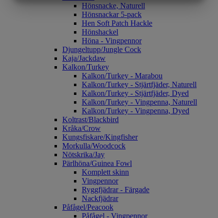
MARKNADSFÖRING
STATISTIK
Hönsnacke, Naturell
Hönsnackar 5-pack
Hen Soft Patch Hackle
Hönshackel
Höna - Vingpennor
Djungeltupp/Jungle Cock
Kaja/Jackdaw
Kalkon/Turkey
Kalkon/Turkey - Marabou
Kalkon/Turkey - Stjärtfjäder, Naturell
Kalkon/Turkey - Stjärtfjäder, Dyed
Kalkon/Turkey - Vingpenna, Naturell
Kalkon/Turkey - Vingpenna, Dyed
Koltrast/Blackbird
Kråka/Crow
Kungsfiskare/Kingfisher
Morkulla/Woodcock
Nötskrika/Jay
Pärlhöna/Guinea Fowl
Komplett skinn
Vingpennor
Ryggfjädrar - Färgade
Nackfjädrar
Påfågel/Peacook
Påfågel - Vingpennor