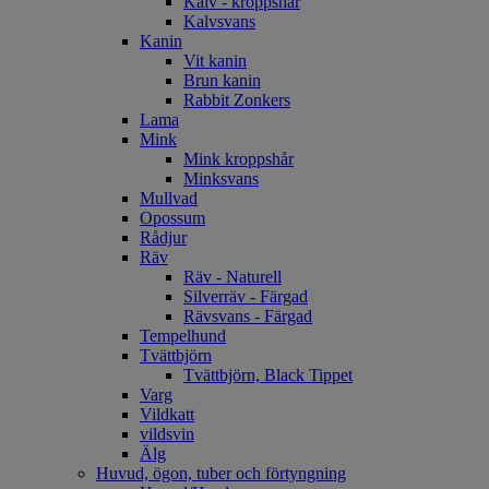
Kalv - kroppshår
Kalvsvans
Kanin
Vit kanin
Brun kanin
Rabbit Zonkers
Lama
Mink
Mink kroppshår
Minksvans
Mullvad
Opossum
Rådjur
Räv
Räv - Naturell
Silverräv - Färgad
Rävsvans - Färgad
Tempelhund
Tvättbjörn
Tvättbjörn, Black Tippet
Varg
Vildkatt
vildsvin
Älg
Huvud, ögon, tuber och förtyngning